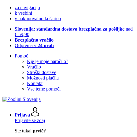
za navigacijo
k vsebini
v nakupovalno košarico
Slovenija: standardna dostava brezplačna za pošiljke
nad
€ 59,90
Brezplačno vračilo
Odprema v
24 urah
Pomoč
Kje je moje naročilo?
Vračilo
Stroški dostave
Možnosti plačila
Kontakt
Vse teme pomoči
Prijava
Prijavite se zdaj
Ste tukaj
prvič?