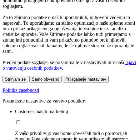
ponudimo prilagojeno nakupovalno izkušnjo z vašim osebnim
soglasjem.
Za to zbiramo podatke o naših uporabnikih, njihovem vedenju in
napravah. To uporabljamo za stalno optimizacijo naše spletne strani
in za prikaz prilagojenega oglaševanja in vsebine ter za analizo
statistike uporabe. Vaše šifrirane podatke lahko tudi primerjamo z
zunanjimi ponudniki in vam prikažemo ponudbe prek njihovih
spletnih oglaševalskih kanalov, le če njihove storitve že uporabljate
sami.
Preden podate soglasje, se pozanimajte v nastavitvah in v naši
izjavi
o varovanju osebnih podatkov
.
Strinjam se
Samo obvezno
Prilagajanje nastavitev
Politika zasebnosti
Posamezne nastavitve za varstvo podatkov
Customer match marketing
Z vašo privolitvijo vas bomo obveščali tudi o promocijah
zunaj našega spletnega mesta in vam prikazovali ustrezne