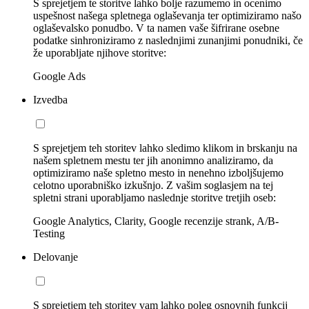
S sprejetjem te storitve lahko bolje razumemo in ocenimo
uspešnost našega spletnega oglaševanja ter optimiziramo našo
oglaševalsko ponudbo. V ta namen vaše šifrirane osebne
podatke sinhroniziramo z naslednjimi zunanjimi ponudniki, če
že uporabljate njihove storitve:
Google Ads
Izvedba
S sprejetjem teh storitev lahko sledimo klikom in brskanju na
našem spletnem mestu ter jih anonimno analiziramo, da
optimiziramo naše spletno mesto in nenehno izboljšujemo
celotno uporabniško izkušnjo. Z vašim soglasjem na tej
spletni strani uporabljamo naslednje storitve tretjih oseb:
Google Analytics, Clarity, Google recenzije strank, A/B-
Testing
Delovanje
S sprejetjem teh storitev vam lahko poleg osnovnih funkcij