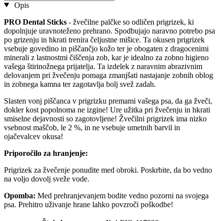
Opis
PRO Dental Sticks
- žvečilne palčke so odličen prigrizek, ki
dopolnjuje uravnoteženo prehrano. Spodbujajo naravno potrebo psa
po grizenju in hkrati trenira čeljustne mišice. Ta okusen prigrizek
vsebuje govedino in piščančjo kožo ter je obogaten z dragocenimi
minerali z lastnostmi čiščenja zob, kar je idealno za zobno higieno
vašega štirinožnega prijatelja. Ta izdelek z naravnim abrazivnim
delovanjem pri žvečenju pomaga zmanjšati nastajanje zobnih oblog
in zobnega kamna ter zagotavlja bolj svež zadah.
Slasten vonj piščanca v prigrizku premami vašega psa, da ga žveči,
dokler kost popolnoma ne izgine! Ure užitka pri žvečenju in hkrati
smiselne dejavnosti so zagotovljene! Žvečilni prigrizek ima nizko
vsebnost maščob, le 2 %, in ne vsebuje umetnih barvil in
ojačevalcev okusa!
Priporočilo za hranjenje:
Prigrizek za žvečenje ponudite med obroki. Poskrbite, da bo vedno
na voljo dovolj sveže vode.
Opomba:
Med prehranjevanjem bodite vedno pozorni na svojega
psa. Prehitro uživanje hrane lahko povzroči poškodbe!