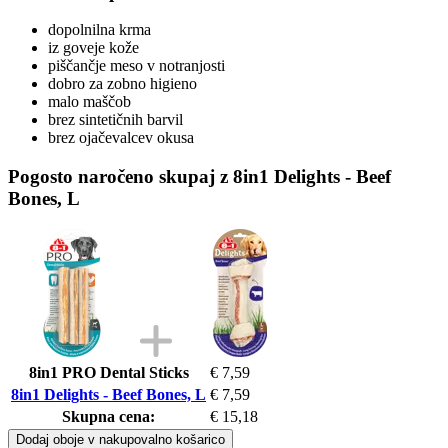
dopolnilna krma
iz goveje kože
piščančje meso v notranjosti
dobro za zobno higieno
malo maščob
brez sintetičnih barvil
brez ojačevalcev okusa
Pogosto naročeno skupaj z 8in1 Delights - Beef
Bones, L
8in1 PRO Dental Sticks
€ 7,59
8in1 Delights - Beef Bones, L
€ 7,59
Skupna cena:
€ 15,18
Dodaj oboje v nakupovalno košarico