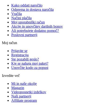
Kako oddati naročilo
Odprema in dostava naročila
Vračila
Načini plačila
Moj uporabniški račun
Akcije in unovčitev darilnih bonov
Ali potrebujete dodatno pomoč?
Poslovni partnerji
Moj račun
Prijavite se
Registracija
Ste pozabili geslo?
Kje se nahaja moj paket?
Unovčite kodo za popust
Izvedite več
Mi in naše okolje
Magazin
Videoposnetki izdelkov
Naši partnerji
Affiliate program