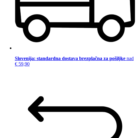
Slovenija: standardna dostava brezplačna za pošiljke
nad
€ 59,90