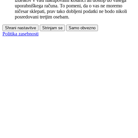
izdelkov v vaši nakupovalni košarici ali dostop do vašega
uporabniškega računa. To pomeni, da o vas ne moremo
ničesar sklepati, prav tako dobljeni podatki ne bodo nikoli
posredovani tretjim osebam.
Shrani nastavitve
Strinjam se
Samo obvezno
Politika zasebnosti