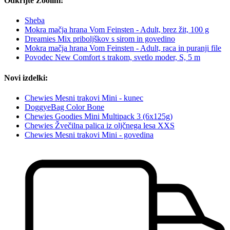
Odkrijte Zoolini:
Sheba
Mokra mačja hrana Vom Feinsten - Adult, brez žit, 100 g
Dreamies Mix priboljškov s sirom in govedino
Mokra mačja hrana Vom Feinsten - Adult, raca in puranji file
Povodec New Comfort s trakom, svetlo moder, S, 5 m
Novi izdelki:
Chewies Mesni trakovi Mini - kunec
DoggyeBag Color Bone
Chewies Goodies Mini Multipack 3 (6x125g)
Chewies Žvečilna palica iz oljčnega lesa XXS
Chewies Mesni trakovi Mini - govedina