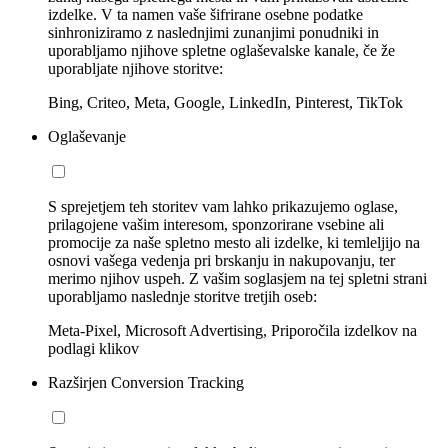
izdelke. V ta namen vaše šifrirane osebne podatke
sinhroniziramo z naslednjimi zunanjimi ponudniki in
uporabljamo njihove spletne oglaševalske kanale, če že
uporabljate njihove storitve:
Bing, Criteo, Meta, Google, LinkedIn, Pinterest, TikTok
Oglaševanje
S sprejetjem teh storitev vam lahko prikazujemo oglase,
prilagojene vašim interesom, sponzorirane vsebine ali
promocije za naše spletno mesto ali izdelke, ki temleljijo na
osnovi vašega vedenja pri brskanju in nakupovanju, ter
merimo njihov uspeh. Z vašim soglasjem na tej spletni strani
uporabljamo naslednje storitve tretjih oseb:
Meta-Pixel, Microsoft Advertising, Priporočila izdelkov na
podlagi klikov
Razširjen Conversion Tracking