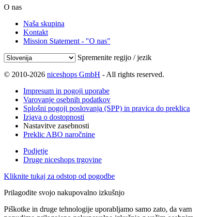
O nas
Naša skupina
Kontakt
Mission Statement - "O nas"
Spremenite regijo / jezik
© 2010-2026
niceshops GmbH
- All rights reserved.
Impresum in pogoji uporabe
Varovanje osebnih podatkov
Splošni pogoji poslovanja (SPP) in pravica do preklica
Izjava o dostopnosti
Nastavitve zasebnosti
Preklic ABO naročnine
Podjetje
Druge niceshops trgovine
Kliknite tukaj za odstop od pogodbe
Prilagodite svojo nakupovalno izkušnjo
Piškotke in druge tehnologije uporabljamo samo zato, da vam