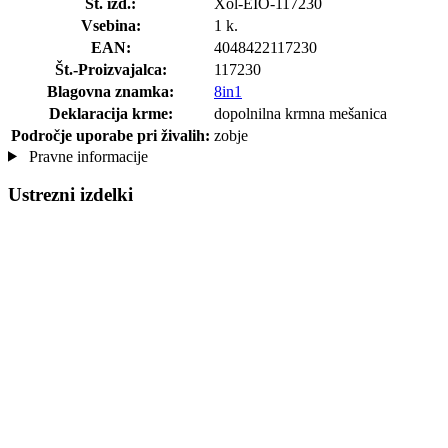
Št. izd.:
Xol-EIO-117230
Vsebina:
1 k.
EAN:
4048422117230
Št.-Proizvajalca:
117230
Blagovna znamka:
8in1
Deklaracija krme:
dopolnilna krmna mešanica
Področje uporabe pri živalih:
zobje
Pravne informacije
Ustrezni izdelki