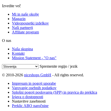
Izvedite več
Mi in naše okolje
Magazin
Videoposnetki izdelkov
Naši partnerji
Affiliate program
O nas
Naša skupina
Kontakt
Mission Statement - "O nas"
Spremenite regijo / jezik
© 2010-2026
niceshops GmbH
- All rights reserved.
Impresum in pogoji uporabe
Varovanje osebnih podatkov
Splošni pogoji poslovanja (SPP) in pravica do preklica
Izjava o dostopnosti
Nastavitve zasebnosti
Preklic ABO naročnine