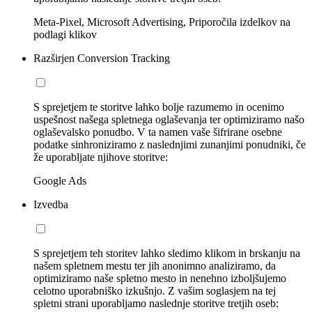
Meta-Pixel, Microsoft Advertising, Priporočila izdelkov na
podlagi klikov
Razširjen Conversion Tracking
S sprejetjem te storitve lahko bolje razumemo in ocenimo
uspešnost našega spletnega oglaševanja ter optimiziramo našo
oglaševalsko ponudbo. V ta namen vaše šifrirane osebne
podatke sinhroniziramo z naslednjimi zunanjimi ponudniki, če
že uporabljate njihove storitve:
Google Ads
Izvedba
S sprejetjem teh storitev lahko sledimo klikom in brskanju na
našem spletnem mestu ter jih anonimno analiziramo, da
optimiziramo naše spletno mesto in nenehno izboljšujemo
celotno uporabniško izkušnjo. Z vašim soglasjem na tej
spletni strani uporabljamo naslednje storitve tretjih oseb: