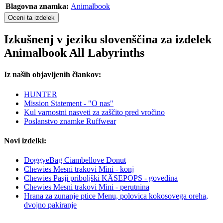
Blagovna znamka:
Animalbook
Oceni ta izdelek
Izkušnenj v jeziku slovenščina za izdelek
Animalbook All Labyrinths
Iz naših objavljenih člankov:
HUNTER
Mission Statement - "O nas"
Kul varnostni nasveti za zaščito pred vročino
Poslanstvo znamke Ruffwear
Novi izdelki:
DoggyeBag Ciambellove Donut
Chewies Mesni trakovi Mini - konj
Chewies Pasji priboljški KÄSEPOPS - govedina
Chewies Mesni trakovi Mini - perutnina
Hrana za zunanje ptice Menu, polovica kokosovega oreha,
dvojno pakiranje