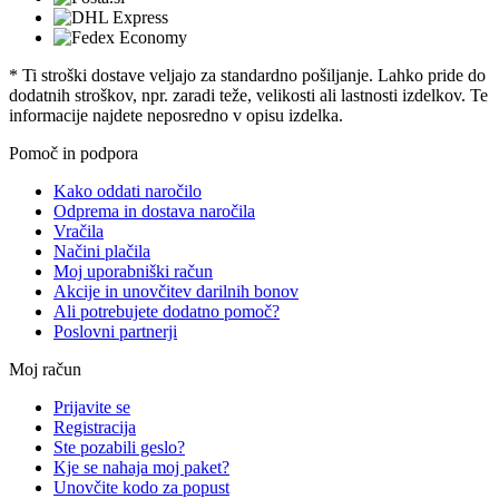
* Ti stroški dostave veljajo za standardno pošiljanje. Lahko pride do
dodatnih stroškov, npr. zaradi teže, velikosti ali lastnosti izdelkov. Te
informacije najdete neposredno v opisu izdelka.
Pomoč in podpora
Kako oddati naročilo
Odprema in dostava naročila
Vračila
Načini plačila
Moj uporabniški račun
Akcije in unovčitev darilnih bonov
Ali potrebujete dodatno pomoč?
Poslovni partnerji
Moj račun
Prijavite se
Registracija
Ste pozabili geslo?
Kje se nahaja moj paket?
Unovčite kodo za popust