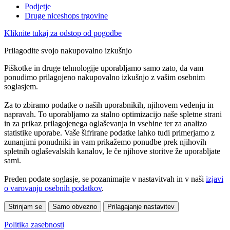
Podjetje
Druge niceshops trgovine
Kliknite tukaj za odstop od pogodbe
Prilagodite svojo nakupovalno izkušnjo
Piškotke in druge tehnologije uporabljamo samo zato, da vam
ponudimo prilagojeno nakupovalno izkušnjo z vašim osebnim
soglasjem.
Za to zbiramo podatke o naših uporabnikih, njihovem vedenju in
napravah. To uporabljamo za stalno optimizacijo naše spletne strani
in za prikaz prilagojenega oglaševanja in vsebine ter za analizo
statistike uporabe. Vaše šifrirane podatke lahko tudi primerjamo z
zunanjimi ponudniki in vam prikažemo ponudbe prek njihovih
spletnih oglaševalskih kanalov, le če njihove storitve že uporabljate
sami.
Preden podate soglasje, se pozanimajte v nastavitvah in v naši
izjavi
o varovanju osebnih podatkov
.
Strinjam se
Samo obvezno
Prilagajanje nastavitev
Politika zasebnosti