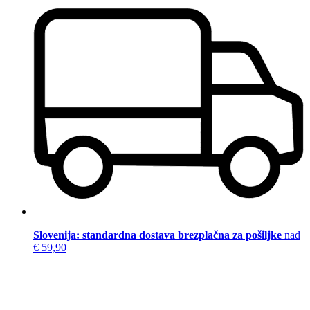
Slovenija: standardna dostava brezplačna za pošiljke
nad
€ 59,90