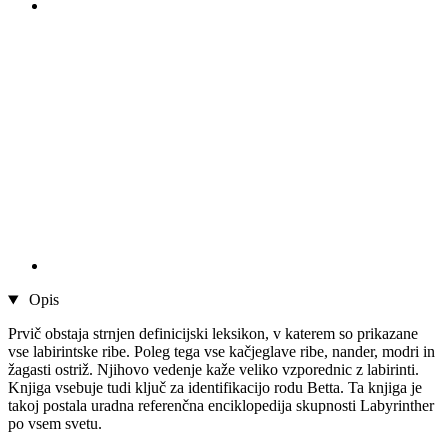
Opis
Prvič obstaja strnjen definicijski leksikon, v katerem so prikazane
vse labirintske ribe. Poleg tega vse kačjeglave ribe, nander, modri in
žagasti ostriž. Njihovo vedenje kaže veliko vzporednic z labirinti.
Knjiga vsebuje tudi ključ za identifikacijo rodu Betta. Ta knjiga je
takoj postala uradna referenčna enciklopedija skupnosti Labyrinther
po vsem svetu.