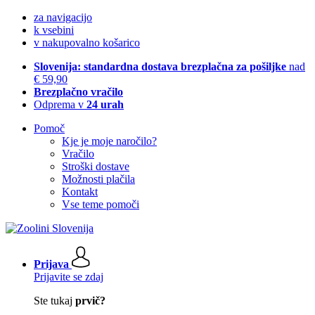
za navigacijo
k vsebini
v nakupovalno košarico
Slovenija: standardna dostava brezplačna za pošiljke
nad
€ 59,90
Brezplačno vračilo
Odprema v
24 urah
Pomoč
Kje je moje naročilo?
Vračilo
Stroški dostave
Možnosti plačila
Kontakt
Vse teme pomoči
Prijava
Prijavite se zdaj
Ste tukaj
prvič?