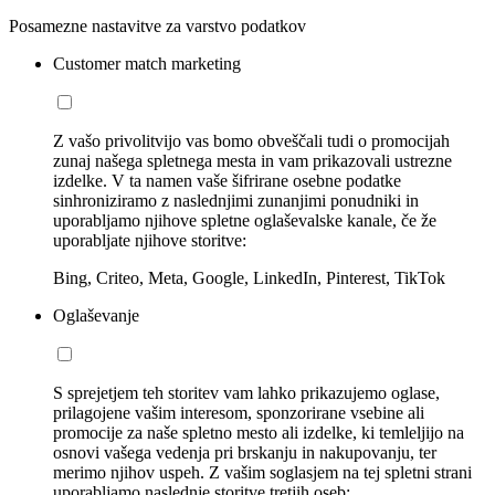
Posamezne nastavitve za varstvo podatkov
Customer match marketing
Z vašo privolitvijo vas bomo obveščali tudi o promocijah
zunaj našega spletnega mesta in vam prikazovali ustrezne
izdelke. V ta namen vaše šifrirane osebne podatke
sinhroniziramo z naslednjimi zunanjimi ponudniki in
uporabljamo njihove spletne oglaševalske kanale, če že
uporabljate njihove storitve:
Bing, Criteo, Meta, Google, LinkedIn, Pinterest, TikTok
Oglaševanje
S sprejetjem teh storitev vam lahko prikazujemo oglase,
prilagojene vašim interesom, sponzorirane vsebine ali
promocije za naše spletno mesto ali izdelke, ki temleljijo na
osnovi vašega vedenja pri brskanju in nakupovanju, ter
merimo njihov uspeh. Z vašim soglasjem na tej spletni strani
uporabljamo naslednje storitve tretjih oseb: