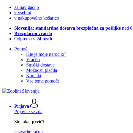
za navigacijo
k vsebini
v nakupovalno košarico
Slovenija: standardna dostava brezplačna za pošiljke
nad €
Brezplačno vračilo
Odprema v
24 urah
Pomoč
Kje je moje naročilo?
Vračilo
Stroški dostave
Možnosti plačila
Kontakt
Vse teme pomoči
Prijava
Prijavite se zdaj
Ste tukaj
prvič?
Ustvarite račun