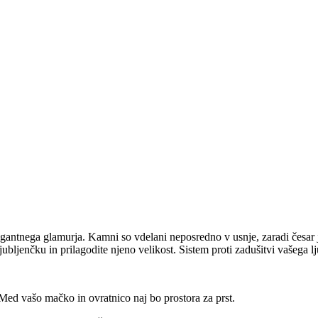
gantnega glamurja. Kamni so vdelani neposredno v usnje, zaradi česar je
ubljenčku in prilagodite njeno velikost. Sistem proti zadušitvi vašega lj
 Med vašo mačko in ovratnico naj bo prostora za prst.