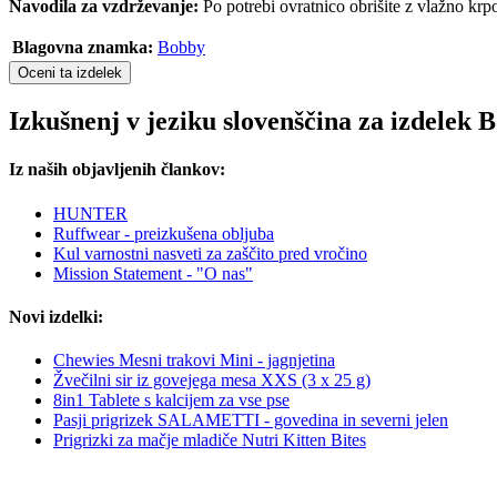
Navodila za vzdrževanje:
Po potrebi ovratnico obrišite z vlažno krpo
Blagovna znamka:
Bobby
Oceni ta izdelek
Izkušnenj v jeziku slovenščina za izdele
Iz naših objavljenih člankov:
HUNTER
Ruffwear - preizkušena obljuba
Kul varnostni nasveti za zaščito pred vročino
Mission Statement - "O nas"
Novi izdelki:
Chewies Mesni trakovi Mini - jagnjetina
Žvečilni sir iz govejega mesa XXS (3 x 25 g)
8in1 Tablete s kalcijem za vse pse
Pasji prigrizek SALAMETTI - govedina in severni jelen
Prigrizki za mačje mladiče Nutri Kitten Bites