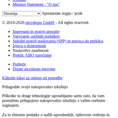
Mission Statement - "O nas"
Spremenite regijo / jezik
© 2010-2026
niceshops GmbH
- All rights reserved.
Impresum in pogoji uporabe
Varovanje osebnih podatkov
Splošni pogoji poslovanja (SPP) in pravica do preklica
Izjava o dostopnosti
Nastavitve zasebnosti
Preklic ABO naročnine
Podjetje
Druge niceshops trgovine
Kliknite tukaj za odstop od pogodbe
Prilagodite svojo nakupovalno izkušnjo
Piškotke in druge tehnologije uporabljamo samo zato, da vam
ponudimo prilagojeno nakupovalno izkušnjo z vašim osebnim
soglasjem.
Za to zbiramo podatke o naših uporabnikih, njihovem vedenju in