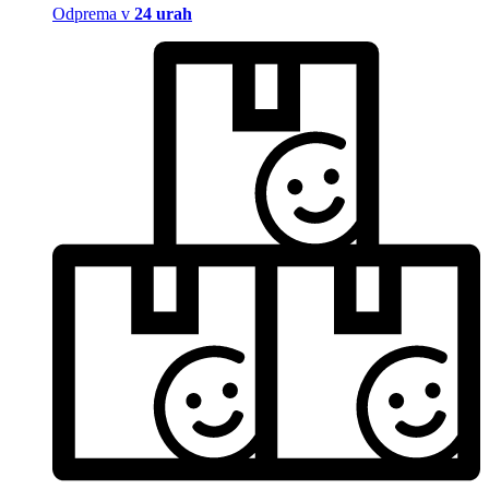
Odprema v
24 urah