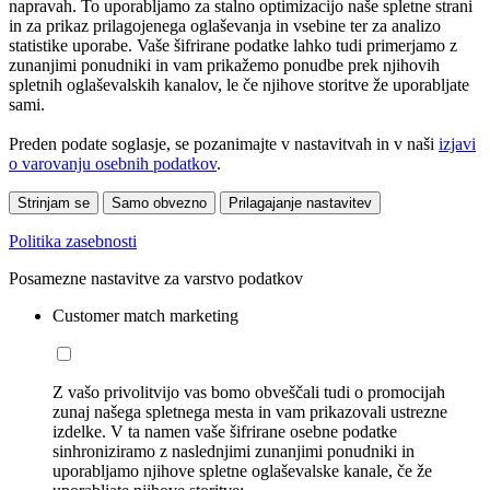
napravah. To uporabljamo za stalno optimizacijo naše spletne strani
in za prikaz prilagojenega oglaševanja in vsebine ter za analizo
statistike uporabe. Vaše šifrirane podatke lahko tudi primerjamo z
zunanjimi ponudniki in vam prikažemo ponudbe prek njihovih
spletnih oglaševalskih kanalov, le če njihove storitve že uporabljate
sami.
Preden podate soglasje, se pozanimajte v nastavitvah in v naši
izjavi
o varovanju osebnih podatkov
.
Strinjam se
Samo obvezno
Prilagajanje nastavitev
Politika zasebnosti
Posamezne nastavitve za varstvo podatkov
Customer match marketing
Z vašo privolitvijo vas bomo obveščali tudi o promocijah
zunaj našega spletnega mesta in vam prikazovali ustrezne
izdelke. V ta namen vaše šifrirane osebne podatke
sinhroniziramo z naslednjimi zunanjimi ponudniki in
uporabljamo njihove spletne oglaševalske kanale, če že