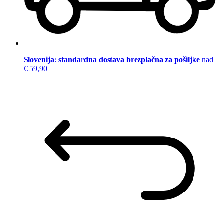
Slovenija: standardna dostava brezplačna za pošiljke
nad
€ 59,90