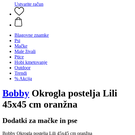
Ustvarite račun
Blagovne znamke
Psi
Mačke
Male živali
Ptice
Hobi kmetovanje
Outdoor
Trendi
% Akcija
Bobby
Okrogla postelja Lili
45x45 cm oranžna
Dodatki za mačke in pse
Bobby Okrogla postelja Lili 45x45 cm oranžna