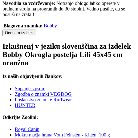
Navodila za vzdrževanje:
Notranjo oblogo lahko operete v
pralnem stroju na programih do 30 stopinj. Vedno pustite, da se
posuši na zraku!
Blagovna znamka:
Bobby
Oceni ta izdelek
Izkušnenj v jeziku slovenščina za izdelek
Bobby Okrogla postelja Lili 45x45 cm
oranžna
Iz naših objavljenih člankov:
Supanje s psom
Zgodba o znamki VEGDOG
Poslanstvo znamke Ruffwear
HUNTER
Odkrijte Zoolini:
Royal Canin
Mokra mačja hrana Vom Feinsten - Kitten, 100 g