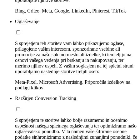
uporabljate njihove storitve:
Bing, Criteo, Meta, Google, LinkedIn, Pinterest, TikTok
Oglaševanje
S sprejetjem teh storitev vam lahko prikazujemo oglase,
prilagojene vašim interesom, sponzorirane vsebine ali
promocije za naše spletno mesto ali izdelke, ki temleljijo na
osnovi vašega vedenja pri brskanju in nakupovanju, ter
merimo njihov uspeh. Z vašim soglasjem na tej spletni strani
uporabljamo naslednje storitve tretjih oseb:
Meta-Pixel, Microsoft Advertising, Priporočila izdelkov na
podlagi klikov
Razširjen Conversion Tracking
S sprejetjem te storitve lahko bolje razumemo in ocenimo
uspešnost našega spletnega oglaševanja ter optimiziramo našo
oglaševalsko ponudbo. V ta namen vaše šifrirane osebne
podatke sinhroniziramo z naslednjimi zunanjimi ponudniki, če