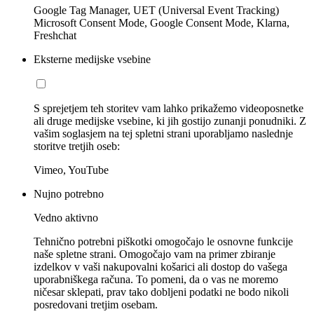
Google Tag Manager, UET (Universal Event Tracking)
Microsoft Consent Mode, Google Consent Mode, Klarna,
Freshchat
Eksterne medijske vsebine
S sprejetjem teh storitev vam lahko prikažemo videoposnetke
ali druge medijske vsebine, ki jih gostijo zunanji ponudniki. Z
vašim soglasjem na tej spletni strani uporabljamo naslednje
storitve tretjih oseb:
Vimeo, YouTube
Nujno potrebno
Vedno aktivno
Tehnično potrebni piškotki omogočajo le osnovne funkcije
naše spletne strani. Omogočajo vam na primer zbiranje
izdelkov v vaši nakupovalni košarici ali dostop do vašega
uporabniškega računa. To pomeni, da o vas ne moremo
ničesar sklepati, prav tako dobljeni podatki ne bodo nikoli
posredovani tretjim osebam.