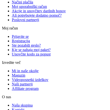
Načini plačila
Moj uporabniški račun
Akcije in unovčitev darilnih bonov
Ali potrebujete dodatno pomoč?
Poslovni partnerji
Moj račun
Prijavite se
Registracija
Ste pozabili geslo?
Kje se nahaja moj paket?
Unovčite kodo za popust
Izvedite več
Mi in naše okolje
Magazin
Videoposnetki izdelkov
Naši partnerji
Affiliate program
O nas
Naša skupina
Kontakt