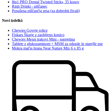
8in1 PRO Dental Twisted Sticks, 35 kosov
Rinti Drinki - piščanec
Posušena piščančja prsa (za dobrobit živali)
Novi izdelki:
Chewies Goveje rolice
Fiskars Škarje z zaobljeno konico
Chewies Mesni trakovi Mini - jagnjetina
Tablete z glukozaminom + MSM za odrasle in starejše pse
Mokra mačja hrana Near Nature Mix 6 x 85 g