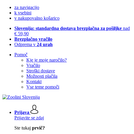
za navigacijo
k vsebini
v nakupovalno košarico
Slovenija: standardna dostava brezplačna za pošiljke
nad
€ 59,90
Brezplačno vračilo
Odprema v
24 urah
Pomoč
Kje je moje naročilo?
Vračilo
Stroški dostave
Možnosti plačila
Kontakt
Vse teme pomoči
Prijava
Prijavite se zdaj
Ste tukaj
prvič?