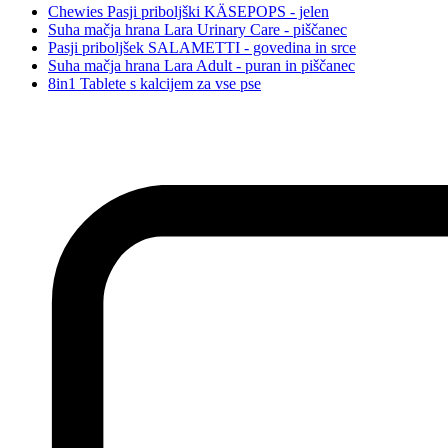
Chewies Pasji priboljški KÄSEPOPS - jelen
Suha mačja hrana Lara Urinary Care - piščanec
Pasji priboljšek SALAMETTI - govedina in srce
Suha mačja hrana Lara Adult - puran in piščanec
8in1 Tablete s kalcijem za vse pse