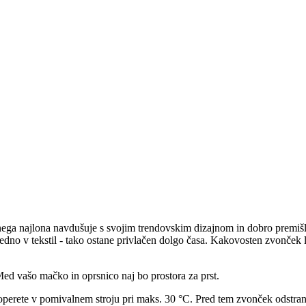
a najlona navdušuje s svojim trendovskim dizajnom in dobro premišljen
edno v tekstil - tako ostane privlačen dolgo časa. Kakovosten zvonček 
 Med vašo mačko in oprsnico naj bo prostora za prst.
perete v pomivalnem stroju pri maks. 30 °C. Pred tem zvonček odstran