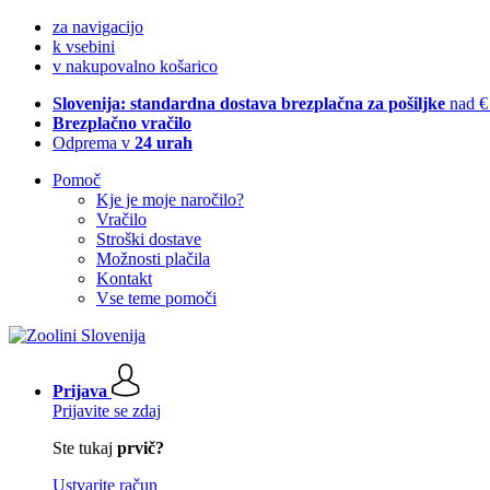
za navigacijo
k vsebini
v nakupovalno košarico
Slovenija: standardna dostava brezplačna za pošiljke
nad €
Brezplačno vračilo
Odprema v
24 urah
Pomoč
Kje je moje naročilo?
Vračilo
Stroški dostave
Možnosti plačila
Kontakt
Vse teme pomoči
Prijava
Prijavite se zdaj
Ste tukaj
prvič?
Ustvarite račun