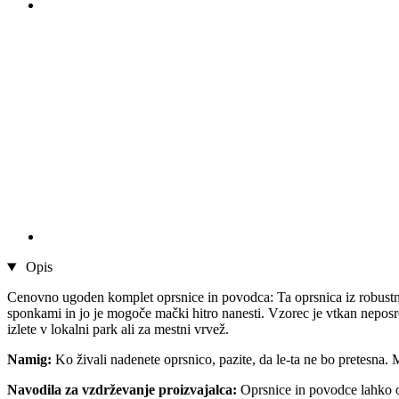
Opis
Cenovno ugoden komplet oprsnice in povodca: Ta oprsnica iz robustneg
sponkami in jo je mogoče mački hitro nanesti. Vzorec je vtkan neposr
izlete v lokalni park ali za mestni vrvež.
Namig:
Ko živali nadenete oprsnico, pazite, da le-ta ne bo pretesna.
Navodila za vzdrževanje proizvajalca:
Oprsnice in povodce lahko o