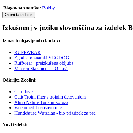
Blagovna znamka:
Bobby
Oceni ta izdelek
Izkušnenj v jeziku slovenščina za izdele
Iz naših objavljenih člankov:
RUFFWEAR
Zgodba o znamki VEGDOG
Ruffwear - preizkušena obljuba
Mission Statement - "O nas"
Odkrijte Zoolini:
Carnilove
Catit Trojni filter s trojnim delovanjem
Almo Nature Tuna in koruza
Valetumed Lososovo olje
Hundejause Wutzalan - bio prigrizek za pse
Novi izdelki: