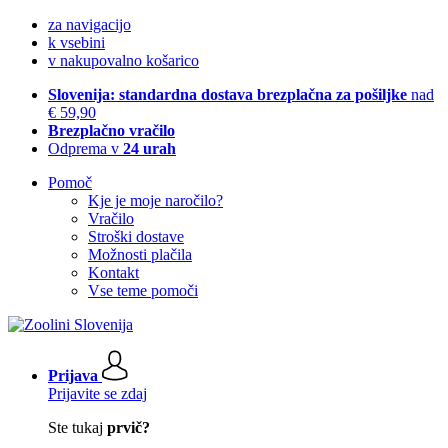
za navigacijo
k vsebini
v nakupovalno košarico
Slovenija: standardna dostava brezplačna za pošiljke
nad
€ 59,90
Brezplačno vračilo
Odprema v
24 urah
Pomoč
Kje je moje naročilo?
Vračilo
Stroški dostave
Možnosti plačila
Kontakt
Vse teme pomoči
Prijava
Prijavite se zdaj
Ste tukaj
prvič?