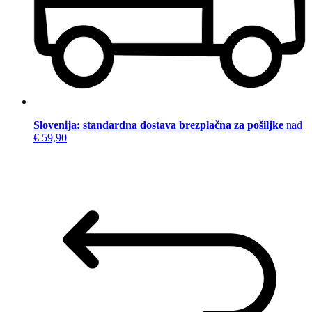
Slovenija: standardna dostava brezplačna za pošiljke
nad
€ 59,90