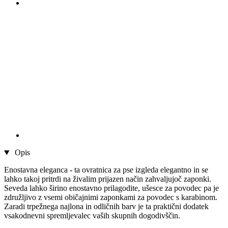
Opis
Enostavna eleganca - ta ovratnica za pse izgleda elegantno in se
lahko takoj pritrdi na živalim prijazen način zahvaljujoč zaponki.
Seveda lahko širino enostavno prilagodite, ušesce za povodec pa je
združljivo z vsemi običajnimi zaponkami za povodec s karabinom.
Zaradi trpežnega najlona in odličnih barv je ta praktični dodatek
vsakodnevni spremljevalec vaših skupnih dogodivščin.