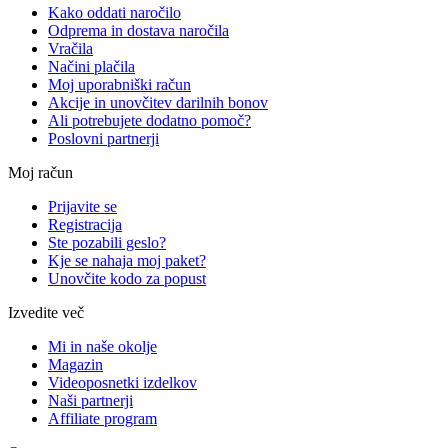
Kako oddati naročilo
Odprema in dostava naročila
Vračila
Načini plačila
Moj uporabniški račun
Akcije in unovčitev darilnih bonov
Ali potrebujete dodatno pomoč?
Poslovni partnerji
Moj račun
Prijavite se
Registracija
Ste pozabili geslo?
Kje se nahaja moj paket?
Unovčite kodo za popust
Izvedite več
Mi in naše okolje
Magazin
Videoposnetki izdelkov
Naši partnerji
Affiliate program