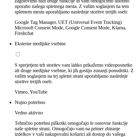
zagotovimo tudi druge funkcije in vam omogočimo udobno
uporabo našega spletnega mesta. Z vašim soglasjem na tem
spletnem mestu uporabljamo naslednje storitve tretjih oseb:
Google Tag Manager, UET (Universal Event Tracking)
Microsoft Consent Mode, Google Consent Mode, Klarna,
Freshchat
Eksterne medijske vsebine
S sprejetjem teh storitev vam lahko prikažemo videoposnetke
ali druge medijske vsebine, ki jih gostijo zunanji ponudniki. Z
vašim soglasjem na tej spletni strani uporabljamo naslednje
storitve tretjih oseb:
Vimeo, YouTube
Nujno potrebno
Vedno aktivno
Tehnično potrebni piškotki omogočajo le osnovne funkcije
naše spletne strani. Omogočajo vam na primer zbiranje
izdelkov v vaši nakupovalni košarici ali dostop do vašega