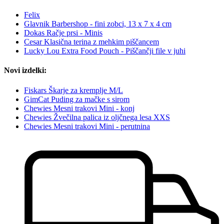
Felix
Glavnik Barbershop - fini zobci, 13 x 7 x 4 cm
Dokas Račje prsi - Minis
Cesar Klasična terina z mehkim piščancem
Lucky Lou Extra Food Pouch - Piščančji file v juhi
Novi izdelki:
Fiskars Škarje za kremplje M/L
GimCat Puding za mačke s sirom
Chewies Mesni trakovi Mini - konj
Chewies Žvečilna palica iz oljčnega lesa XXS
Chewies Mesni trakovi Mini - perutnina