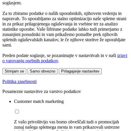
soglasjem.
Za to zbiramo podatke o naših uporabnikih, njihovem vedenju in
napravah. To uporabljamo za stalno optimizacijo naše spletne strani
in za prikaz prilagojenega oglaševanja in vsebine ter za analizo
statistike uporabe. Vaše šifrirane podatke lahko tudi primerjamo z
zunanjimi ponudniki in vam prikažemo ponudbe prek njihovih
spletnih oglaševalskih kanalov, le če njihove storitve že uporabljate
sami.
Preden podate soglasje, se pozanimajte v nastavitvah in v naši
izjavi
o varovanju osebnih podatkov
.
Strinjam se
Samo obvezno
Prilagajanje nastavitev
Politika zasebnosti
Posamezne nastavitve za varstvo podatkov
Customer match marketing
Z vašo privolitvijo vas bomo obveščali tudi o promocijah
zunaj našega spletnega mesta in vam prikazovali ustrezne