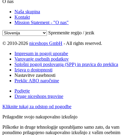
O nas
Naša skupina
Kontakt
Mission Statement - "O nas"
Spremenite regijo / jezik
© 2010-2026
niceshops GmbH
- All rights reserved.
Impresum in pogoji uporabe
Varovanje osebnih podatkov
Splošni pogoji poslovanja (SPP) in pravica do preklica
Izjava o dostopnosti
Nastavitve zasebnosti
Preklic ABO naročnine
Podjetje
Druge niceshops trgovine
Kliknite tukaj za odstop od pogodbe
Prilagodite svojo nakupovalno izkušnjo
Piškotke in druge tehnologije uporabljamo samo zato, da vam
ponudimo prilagojeno nakupovalno izkušnjo z vašim osebnim