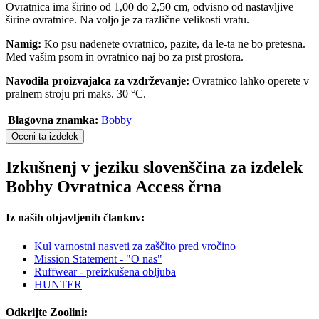
Ovratnica ima širino od 1,00 do 2,50 cm, odvisno od nastavljive
širine ovratnice. Na voljo je za različne velikosti vratu.
Namig:
Ko psu nadenete ovratnico, pazite, da le-ta ne bo pretesna.
Med vašim psom in ovratnico naj bo za prst prostora.
Navodila proizvajalca za vzdrževanje:
Ovratnico lahko operete v
pralnem stroju pri maks. 30 °C.
Blagovna znamka:
Bobby
Oceni ta izdelek
Izkušnenj v jeziku slovenščina za izdelek
Bobby Ovratnica Access črna
Iz naših objavljenih člankov:
Kul varnostni nasveti za zaščito pred vročino
Mission Statement - "O nas"
Ruffwear - preizkušena obljuba
HUNTER
Odkrijte Zoolini: