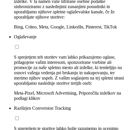
izdelke. V ta namen vaše šifrirane osebne podatke
sinhroniziramo z naslednjimi zunanjimi ponudniki in
uporabljamo njihove spletne oglaševalske kanale, če že
uporabljate njihove storitve:
Bing, Criteo, Meta, Google, LinkedIn, Pinterest, TikTok
Oglaševanje
S sprejetjem teh storitev vam lahko prikazujemo oglase,
prilagojene vašim interesom, sponzorirane vsebine ali
promocije za naše spletno mesto ali izdelke, ki temleljijo na
osnovi vašega vedenja pri brskanju in nakupovanju, ter
merimo njihov uspeh. Z vašim soglasjem na tej spletni strani
uporabljamo naslednje storitve tretjih oseb:
Meta-Pixel, Microsoft Advertising, Priporočila izdelkov na
podlagi klikov
Razširjen Conversion Tracking
S sprejetjem te storitve lahko bolje razumemo in ocenimo