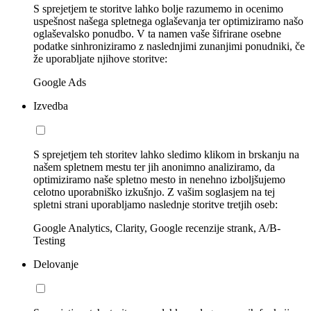
S sprejetjem te storitve lahko bolje razumemo in ocenimo
uspešnost našega spletnega oglaševanja ter optimiziramo našo
oglaševalsko ponudbo. V ta namen vaše šifrirane osebne
podatke sinhroniziramo z naslednjimi zunanjimi ponudniki, če
že uporabljate njihove storitve:
Google Ads
Izvedba
S sprejetjem teh storitev lahko sledimo klikom in brskanju na
našem spletnem mestu ter jih anonimno analiziramo, da
optimiziramo naše spletno mesto in nenehno izboljšujemo
celotno uporabniško izkušnjo. Z vašim soglasjem na tej
spletni strani uporabljamo naslednje storitve tretjih oseb:
Google Analytics, Clarity, Google recenzije strank, A/B-
Testing
Delovanje