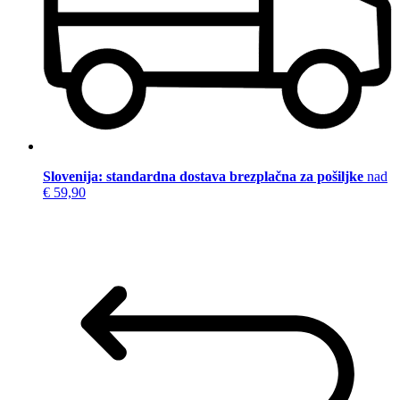
Slovenija: standardna dostava brezplačna za pošiljke
nad
€ 59,90