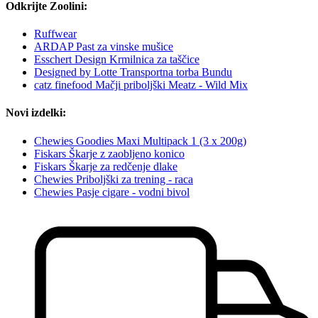
Odkrijte Zoolini:
Ruffwear
ARDAP Past za vinske mušice
Esschert Design Krmilnica za taščice
Designed by Lotte Transportna torba Bundu
catz finefood Mačji priboljški Meatz - Wild Mix
Novi izdelki:
Chewies Goodies Maxi Multipack 1 (3 x 200g)
Fiskars Škarje z zaobljeno konico
Fiskars Škarje za redčenje dlake
Chewies Priboljški za trening - raca
Chewies Pasje cigare - vodni bivol