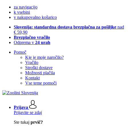
za navigacijo
k vsebini
v nakupovalno košarico
Slovenija: standardna dostava brezplačna za pošiljke
nad
€ 59,90
Brezplačno vračilo
Odprema v
24 urah
Pomoč
Kje je moje naročilo?
Vračilo
Stroški dostave
Možnosti plačila
Kontakt
Vse teme pomoči
Prijava
Prijavite se zdaj
Ste tukaj
prvič?