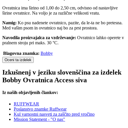
Ovratnica ima širino od 1,00 do 2,50 cm, odvisno od nastavljive
širine ovratnice. Na voljo je za različne velikosti vratu.
Namig:
Ko psu nadenete ovratnico, pazite, da le-ta ne bo pretesna.
Med vašim psom in ovratnico naj bo za prst prostora.
Navodila proizvajalca za vzdrževanje:
Ovratnico lahko operete v
pralnem stroju pri maks. 30 °C.
Blagovna znamka:
Bobby
Oceni ta izdelek
Izkušnenj v jeziku slovenščina za izdelek
Bobby Ovratnica Access siva
Iz naših objavljenih člankov:
RUFFWEAR
Poslanstvo znamke Ruffwear
Kul varnostni nasveti za zaščito pred vročino
Mission Statement - "O nas"