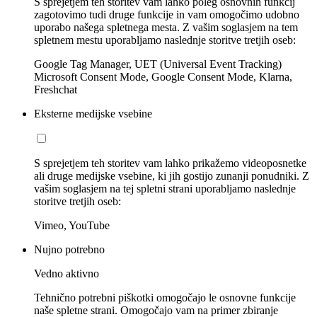
S sprejetjem teh storitev vam lahko poleg osnovnih funkcij
zagotovimo tudi druge funkcije in vam omogočimo udobno
uporabo našega spletnega mesta. Z vašim soglasjem na tem
spletnem mestu uporabljamo naslednje storitve tretjih oseb:
Google Tag Manager, UET (Universal Event Tracking)
Microsoft Consent Mode, Google Consent Mode, Klarna,
Freshchat
Eksterne medijske vsebine
S sprejetjem teh storitev vam lahko prikažemo videoposnetke
ali druge medijske vsebine, ki jih gostijo zunanji ponudniki. Z
vašim soglasjem na tej spletni strani uporabljamo naslednje
storitve tretjih oseb:
Vimeo, YouTube
Nujno potrebno
Vedno aktivno
Tehnično potrebni piškotki omogočajo le osnovne funkcije
naše spletne strani. Omogočajo vam na primer zbiranje