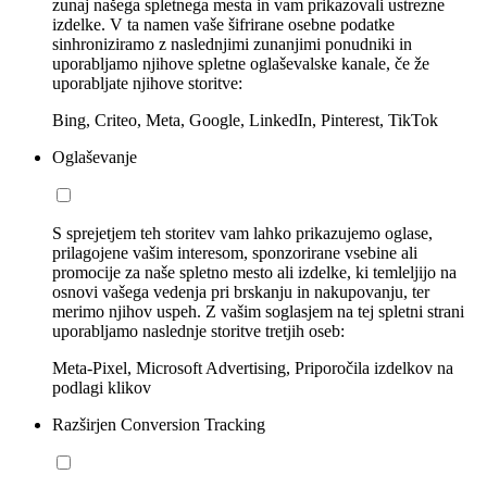
zunaj našega spletnega mesta in vam prikazovali ustrezne
izdelke. V ta namen vaše šifrirane osebne podatke
sinhroniziramo z naslednjimi zunanjimi ponudniki in
uporabljamo njihove spletne oglaševalske kanale, če že
uporabljate njihove storitve:
Bing, Criteo, Meta, Google, LinkedIn, Pinterest, TikTok
Oglaševanje
S sprejetjem teh storitev vam lahko prikazujemo oglase,
prilagojene vašim interesom, sponzorirane vsebine ali
promocije za naše spletno mesto ali izdelke, ki temleljijo na
osnovi vašega vedenja pri brskanju in nakupovanju, ter
merimo njihov uspeh. Z vašim soglasjem na tej spletni strani
uporabljamo naslednje storitve tretjih oseb:
Meta-Pixel, Microsoft Advertising, Priporočila izdelkov na
podlagi klikov
Razširjen Conversion Tracking