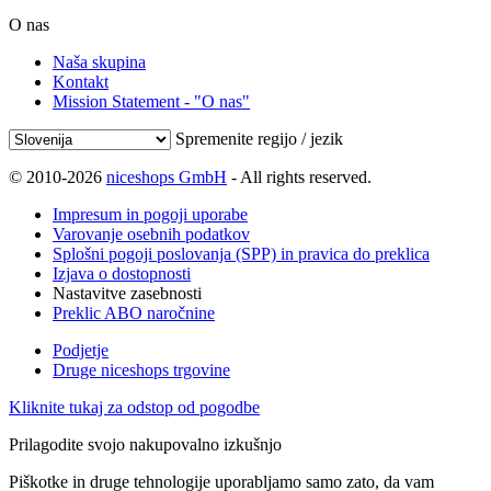
O nas
Naša skupina
Kontakt
Mission Statement - "O nas"
Spremenite regijo / jezik
© 2010-2026
niceshops GmbH
- All rights reserved.
Impresum in pogoji uporabe
Varovanje osebnih podatkov
Splošni pogoji poslovanja (SPP) in pravica do preklica
Izjava o dostopnosti
Nastavitve zasebnosti
Preklic ABO naročnine
Podjetje
Druge niceshops trgovine
Kliknite tukaj za odstop od pogodbe
Prilagodite svojo nakupovalno izkušnjo
Piškotke in druge tehnologije uporabljamo samo zato, da vam