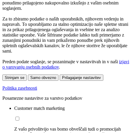
ponudimo prilagojeno nakupovalno izkušnjo z vašim osebnim
soglasjem.
Za to zbiramo podatke o naših uporabnikih, njihovem vedenju in
napravah. To uporabljamo za stalno optimizacijo naše spletne strani
in za prikaz prilagojenega oglaševanja in vsebine ter za analizo
statistike uporabe. Vaše šifrirane podatke lahko tudi primerjamo z
zunanjimi ponudniki in vam prikažemo ponudbe prek njihovih
spletnih oglaševalskih kanalov, le če njihove storitve že uporabljate
sami.
Preden podate soglasje, se pozanimajte v nastavitvah in v naši
izjavi
o varovanju osebnih podatkov
.
Strinjam se
Samo obvezno
Prilagajanje nastavitev
Politika zasebnosti
Posamezne nastavitve za varstvo podatkov
Customer match marketing
Z vašo privolitvijo vas bomo obveščali tudi o promocijah