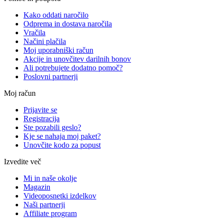
Kako oddati naročilo
Odprema in dostava naročila
Vračila
Načini plačila
Moj uporabniški račun
Akcije in unovčitev darilnih bonov
Ali potrebujete dodatno pomoč?
Poslovni partnerji
Moj račun
Prijavite se
Registracija
Ste pozabili geslo?
Kje se nahaja moj paket?
Unovčite kodo za popust
Izvedite več
Mi in naše okolje
Magazin
Videoposnetki izdelkov
Naši partnerji
Affiliate program