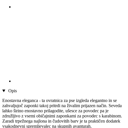
Opis
Enostavna eleganca - ta ovratnica za pse izgleda elegantno in se
zahvaljujoč zaponki takoj pritrdi na živalim prijazen način. Seveda
lahko širino enostavno prilagodite, ušesce za povodec pa je
združljivo z vsemi običajnimi zaponkami za povodec s karabinom.
Zaradi trpežnega najlona in čudovitih barv je ta praktičen dodatek
vsakodnevni spremljevalec na skupnih avanturah.