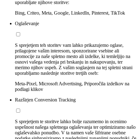
uporabljate njihove storitve:
Bing, Criteo, Meta, Google, LinkedIn, Pinterest, TikTok
Oglaševanje
S sprejetjem teh storitev vam lahko prikazujemo oglase,
prilagojene vašim interesom, sponzorirane vsebine ali
promocije za naše spletno mesto ali izdelke, ki temleljijo na
osnovi vašega vedenja pri brskanju in nakupovanju, ter
merimo njihov uspeh. Z vašim soglasjem na tej spletni strani
uporabljamo naslednje storitve tretjih oseb:
Meta-Pixel, Microsoft Advertising, Priporočila izdelkov na
podlagi klikov
Razširjen Conversion Tracking
S sprejetjem te storitve lahko bolje razumemo in ocenimo
uspešnost našega spletnega oglaševanja ter optimiziramo našo
oglaševalsko ponudbo. V ta namen vaše šifrirane osebne
podatke sinhroniziramo z naslednjimi zunanjimi ponudniki, če