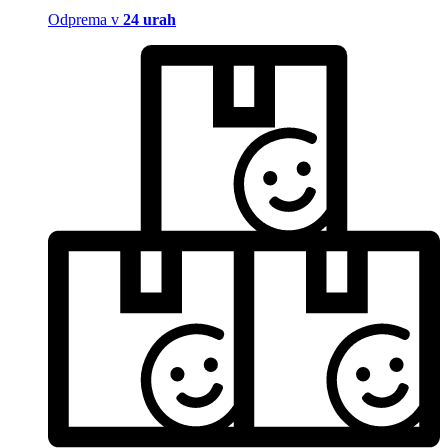
Odprema v
24 urah