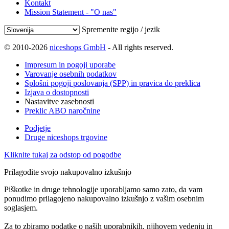
Kontakt
Mission Statement - "O nas"
Spremenite regijo / jezik
© 2010-2026
niceshops GmbH
- All rights reserved.
Impresum in pogoji uporabe
Varovanje osebnih podatkov
Splošni pogoji poslovanja (SPP) in pravica do preklica
Izjava o dostopnosti
Nastavitve zasebnosti
Preklic ABO naročnine
Podjetje
Druge niceshops trgovine
Kliknite tukaj za odstop od pogodbe
Prilagodite svojo nakupovalno izkušnjo
Piškotke in druge tehnologije uporabljamo samo zato, da vam
ponudimo prilagojeno nakupovalno izkušnjo z vašim osebnim
soglasjem.
Za to zbiramo podatke o naših uporabnikih, njihovem vedenju in