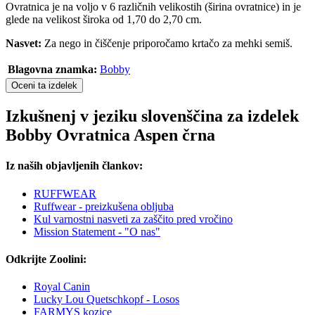
Ovratnica je na voljo v 6 različnih velikostih (širina ovratnice) in je
glede na velikost široka od 1,70 do 2,70 cm.
Nasvet:
Za nego in čiščenje priporočamo krtačo za mehki semiš.
Blagovna znamka:
Bobby
Oceni ta izdelek
Izkušnenj v jeziku slovenščina za izdelek
Bobby Ovratnica Aspen črna
Iz naših objavljenih člankov:
RUFFWEAR
Ruffwear - preizkušena obljuba
Kul varnostni nasveti za zaščito pred vročino
Mission Statement - "O nas"
Odkrijte Zoolini:
Royal Canin
Lucky Lou Quetschkopf - Losos
FARMYS kozice