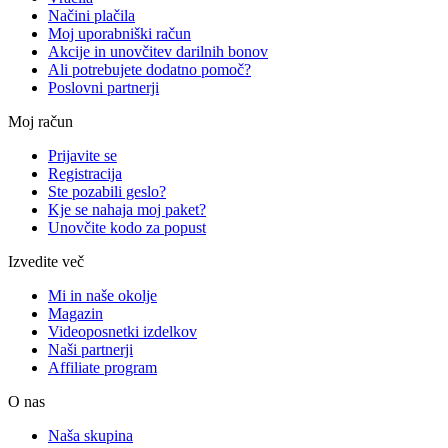
Načini plačila
Moj uporabniški račun
Akcije in unovčitev darilnih bonov
Ali potrebujete dodatno pomoč?
Poslovni partnerji
Moj račun
Prijavite se
Registracija
Ste pozabili geslo?
Kje se nahaja moj paket?
Unovčite kodo za popust
Izvedite več
Mi in naše okolje
Magazin
Videoposnetki izdelkov
Naši partnerji
Affiliate program
O nas
Naša skupina