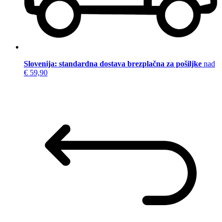
Slovenija: standardna dostava brezplačna za pošiljke
nad
€ 59,90