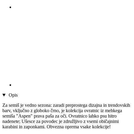
Opis
Za semiš je vedno sezona: zaradi preprostega dizajna in trendovskih
barv, vključno z globoko črno, je kolekcija ovratnic iz mehkega
semiša "Aspen" prava paša za oči. Ovratnico lahko psu hitro
nadenete; Ušesce za povodec je združljivo z vsemi običajnimi
karabini in zaponkami. Obvezna oprema vsake kolekcije!