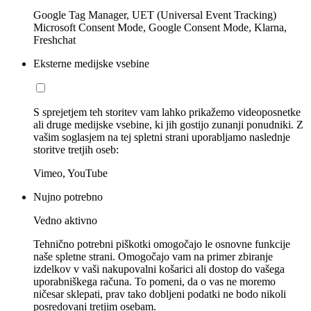
Google Tag Manager, UET (Universal Event Tracking)
Microsoft Consent Mode, Google Consent Mode, Klarna,
Freshchat
Eksterne medijske vsebine
S sprejetjem teh storitev vam lahko prikažemo videoposnetke
ali druge medijske vsebine, ki jih gostijo zunanji ponudniki. Z
vašim soglasjem na tej spletni strani uporabljamo naslednje
storitve tretjih oseb:
Vimeo, YouTube
Nujno potrebno
Vedno aktivno
Tehnično potrebni piškotki omogočajo le osnovne funkcije
naše spletne strani. Omogočajo vam na primer zbiranje
izdelkov v vaši nakupovalni košarici ali dostop do vašega
uporabniškega računa. To pomeni, da o vas ne moremo
ničesar sklepati, prav tako dobljeni podatki ne bodo nikoli
posredovani tretjim osebam.