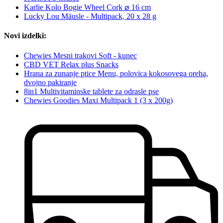
Karlie Kolo Bogie Wheel Cork ⌀ 16 cm
Lucky Lou Mäusle - Multipack, 20 x 28 g
Novi izdelki:
Chewies Mesni trakovi Soft - kunec
CBD VET Relax plus Snacks
Hrana za zunanje ptice Menu, polovica kokosovega oreha,
dvojno pakiranje
8in1 Multivitaminske tablete za odrasle pse
Chewies Goodies Maxi Multipack 1 (3 x 200g)