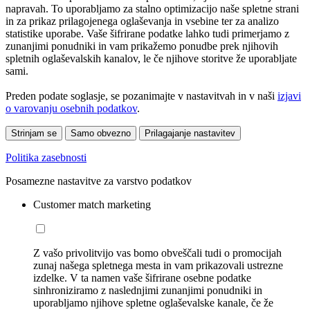
napravah. To uporabljamo za stalno optimizacijo naše spletne strani
in za prikaz prilagojenega oglaševanja in vsebine ter za analizo
statistike uporabe. Vaše šifrirane podatke lahko tudi primerjamo z
zunanjimi ponudniki in vam prikažemo ponudbe prek njihovih
spletnih oglaševalskih kanalov, le če njihove storitve že uporabljate
sami.
Preden podate soglasje, se pozanimajte v nastavitvah in v naši
izjavi
o varovanju osebnih podatkov
.
Strinjam se
Samo obvezno
Prilagajanje nastavitev
Politika zasebnosti
Posamezne nastavitve za varstvo podatkov
Customer match marketing
Z vašo privolitvijo vas bomo obveščali tudi o promocijah
zunaj našega spletnega mesta in vam prikazovali ustrezne
izdelke. V ta namen vaše šifrirane osebne podatke
sinhroniziramo z naslednjimi zunanjimi ponudniki in
uporabljamo njihove spletne oglaševalske kanale, če že