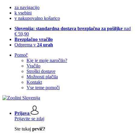
za navigacijo
k vsebini
v nakupovalno košarico
Slovenija: standardna dostava brezplačna za pošiljke
nad
€ 59,90
Brezplačno vračilo
Odprema v
24 urah
Pomoč
Kje je moje naročilo?
Vračilo
Stroški dostave
Možnosti plačila
Kontakt
Vse teme pomoči
Prijava
Prijavite se zdaj
Ste tukaj
prvič?