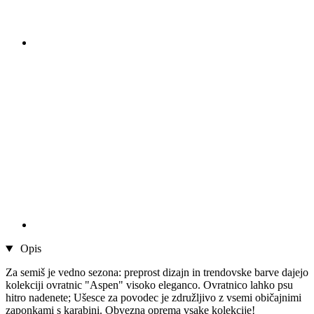
Opis
Za semiš je vedno sezona: preprost dizajn in trendovske barve dajejo
kolekciji ovratnic "Aspen" visoko eleganco. Ovratnico lahko psu
hitro nadenete; Ušesce za povodec je združljivo z vsemi običajnimi
zaponkami s karabini. Obvezna oprema vsake kolekcije!