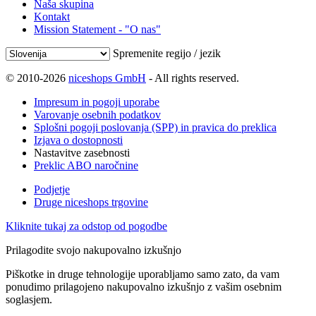
Naša skupina
Kontakt
Mission Statement - "O nas"
Spremenite regijo / jezik
© 2010-2026
niceshops GmbH
- All rights reserved.
Impresum in pogoji uporabe
Varovanje osebnih podatkov
Splošni pogoji poslovanja (SPP) in pravica do preklica
Izjava o dostopnosti
Nastavitve zasebnosti
Preklic ABO naročnine
Podjetje
Druge niceshops trgovine
Kliknite tukaj za odstop od pogodbe
Prilagodite svojo nakupovalno izkušnjo
Piškotke in druge tehnologije uporabljamo samo zato, da vam
ponudimo prilagojeno nakupovalno izkušnjo z vašim osebnim
soglasjem.