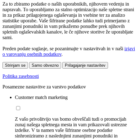
Za to zbiramo podatke o naših uporabnikih, njihovem vedenju in
napravah. To uporabljamo za stalno optimizacijo naše spletne strani
in za prikaz prilagojenega oglaševanja in vsebine ter za analizo
statistike uporabe. Vaše šifrirane podatke lahko tudi primerjamo z
zunanjimi ponudniki in vam prikažemo ponudbe prek njihovih
spletnih oglaševalskih kanalov, le če njihove storitve že uporabljate
sami.
Preden podate soglasje, se pozanimajte v nastavitvah in v naši
izjavi
o varovanju osebnih podatkov
.
Strinjam se
Samo obvezno
Prilagajanje nastavitev
Politika zasebnosti
Posamezne nastavitve za varstvo podatkov
Customer match marketing
Z vašo privolitvijo vas bomo obveščali tudi o promocijah
zunaj našega spletnega mesta in vam prikazovali ustrezne
izdelke. V ta namen vaše šifrirane osebne podatke
sinhroniziramo z naslednjimi zunanjimi ponudniki in