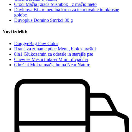
Croci Mačja igrača Sushibox - z mačjo meto
Davinova Bt - mineralna krma za tekmovalne in okrasne
golobe
Duvoplus Domino Smrkci 30 g
Novi izdelki:
DoggyeBag Paw Color
Hrana za zunanje ptice Menu, blok z arašidi
8in1 Glukozamin za odrasle in starejše pse
Chewies Mesni trakovi Mini - divjačina
GimCat Mokra mačja hrana Near Nature