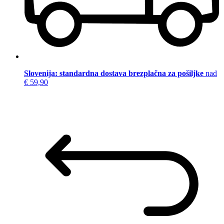
Slovenija: standardna dostava brezplačna za pošiljke
nad
€ 59,90