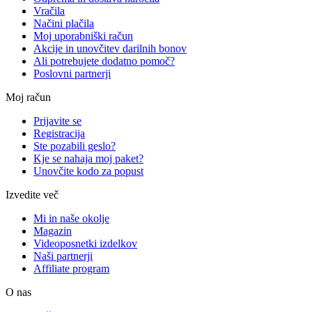
Vračila
Načini plačila
Moj uporabniški račun
Akcije in unovčitev darilnih bonov
Ali potrebujete dodatno pomoč?
Poslovni partnerji
Moj račun
Prijavite se
Registracija
Ste pozabili geslo?
Kje se nahaja moj paket?
Unovčite kodo za popust
Izvedite več
Mi in naše okolje
Magazin
Videoposnetki izdelkov
Naši partnerji
Affiliate program
O nas