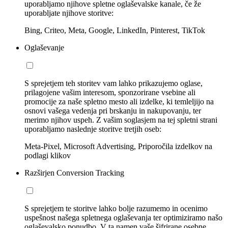
uporabljamo njihove spletne oglaševalske kanale, če že
uporabljate njihove storitve:
Bing, Criteo, Meta, Google, LinkedIn, Pinterest, TikTok
Oglaševanje
S sprejetjem teh storitev vam lahko prikazujemo oglase,
prilagojene vašim interesom, sponzorirane vsebine ali
promocije za naše spletno mesto ali izdelke, ki temleljijo na
osnovi vašega vedenja pri brskanju in nakupovanju, ter
merimo njihov uspeh. Z vašim soglasjem na tej spletni strani
uporabljamo naslednje storitve tretjih oseb:
Meta-Pixel, Microsoft Advertising, Priporočila izdelkov na
podlagi klikov
Razširjen Conversion Tracking
S sprejetjem te storitve lahko bolje razumemo in ocenimo
uspešnost našega spletnega oglaševanja ter optimiziramo našo
oglaševalsko ponudbo. V ta namen vaše šifrirane osebne