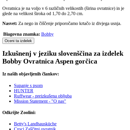
Ovratnica je na voljo v 6 različnih velikostih (širina ovratnice) in je
glede na velikost široka od 1,70 do 2,70 cm.
Nasvet:
Za nego in čiščenje priporočamo krtačo iz divjega usnja.
Blagovna znamka:
Bobby
Oceni ta izdelek
Izkušnenj v jeziku slovenščina za izdelek
Bobby Ovratnica Aspen gorčica
Iz naših objavljenih člankov:
Supanje s psom
HUNTER
Ruffwear - preizkušena obljuba
Mission Statement - "O nas"
Odkrijte Zoolini:
Betty's Landhausküche
Croci Zaščitni ovratnik