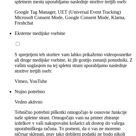
spletnem mestu uporabljamo naslednje storitve tretjih oseb:
Google Tag Manager, UET (Universal Event Tracking)
Microsoft Consent Mode, Google Consent Mode, Klarna,
Freshchat
Eksterne medijske vsebine
S sprejetjem teh storitev vam lahko prikažemo videoposnetke
ali druge medijske vsebine, ki jih gostijo zunanji ponudniki. Z
vašim soglasjem na tej spletni strani uporabljamo naslednje
storitve tretjih oseb:
Vimeo, YouTube
Nujno potrebno
Vedno aktivno
Tehnično potrebni piškotki omogočajo le osnovne funkcije
naše spletne strani. Omogočajo vam na primer zbiranje
izdelkov v vaši nakupovalni košarici ali dostop do vašega
uporabniškega računa. To pomeni, da o vas ne moremo
ničesar sklepati, prav tako dobljeni podatki ne bodo nikoli