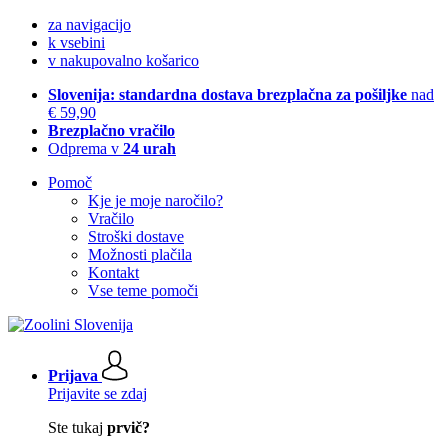
za navigacijo
k vsebini
v nakupovalno košarico
Slovenija: standardna dostava brezplačna za pošiljke
nad
€ 59,90
Brezplačno vračilo
Odprema v
24 urah
Pomoč
Kje je moje naročilo?
Vračilo
Stroški dostave
Možnosti plačila
Kontakt
Vse teme pomoči
Prijava
Prijavite se zdaj
Ste tukaj
prvič?