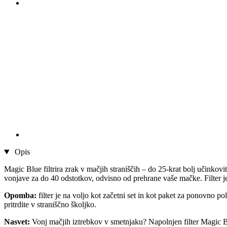
Opis
Magic Blue filtrira zrak v mačjih straniščih – do 25-krat bolj učinkovit
vonjave za do 40 odstotkov, odvisno od prehrane vaše mačke. Filter j
Opomba:
filter je na voljo kot začetni set in kot paket za ponovno po
pritrdite v straniščno školjko.
Nasvet:
Vonj mačjih iztrebkov v smetnjaku? Napolnjen filter Magic Blu