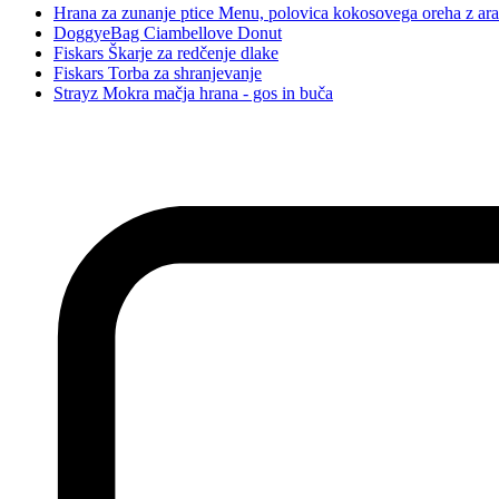
Hrana za zunanje ptice Menu, polovica kokosovega oreha z ara
DoggyeBag Ciambellove Donut
Fiskars Škarje za redčenje dlake
Fiskars Torba za shranjevanje
Strayz Mokra mačja hrana - gos in buča