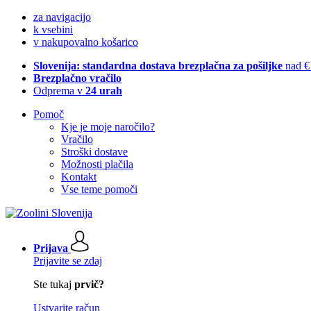
za navigacijo
k vsebini
v nakupovalno košarico
Slovenija: standardna dostava brezplačna za pošiljke
nad €
Brezplačno vračilo
Odprema v
24 urah
Pomoč
Kje je moje naročilo?
Vračilo
Stroški dostave
Možnosti plačila
Kontakt
Vse teme pomoči
Prijava
Prijavite se zdaj
Ste tukaj
prvič?
Ustvarite račun