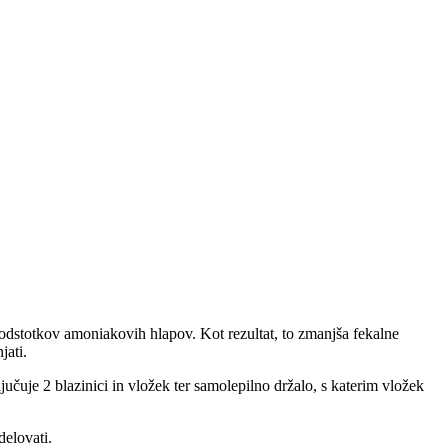
 80 odstotkov amoniakovih hlapov. Kot rezultat, to zmanjša fekalne
jati.
ljučuje 2 blazinici in vložek ter samolepilno držalo, s katerim vložek
delovati.