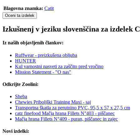
Blagovna znamka:
Catit
Oceni ta izdelek
Izkušnenj v jeziku slovenščina za izdelek 
Iz naših objavljenih člankov:
Ruffwear - preizkušena obljuba
HUNTER
Kul varnostni nasveti za zaščito pred vročino
Mission Statement - "O nas"
Odkrijte Zoolini:
Sheba
Chewies Priboljški Training Maxi - saj
Transportna škatla za perutnino PVC, 95,5 x 57 x 27,5 cm
catz finefood Mačja hrana Fillets N°403 - piščanec
Mačja hrana Fillets N°409 - puran, piščanec in zajec
Novi izdelki: