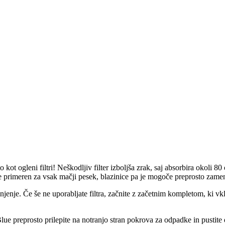
o kot ogleni filtri! Neškodljiv filter izboljša zrak, saj absorbira okoli
e primeren za vsak mačji pesek, blazinice pa je mogoče preprosto zamen
lnjenje. Če še ne uporabljate filtra, začnite z začetnim kompletom, ki vk
e preprosto prilepite na notranjo stran pokrova za odpadke in pustite 