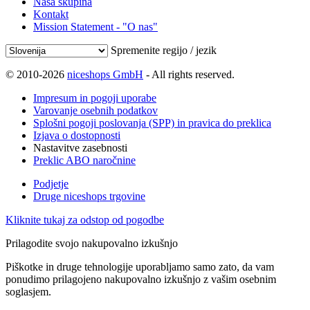
Naša skupina
Kontakt
Mission Statement - "O nas"
Spremenite regijo / jezik
© 2010-2026
niceshops GmbH
- All rights reserved.
Impresum in pogoji uporabe
Varovanje osebnih podatkov
Splošni pogoji poslovanja (SPP) in pravica do preklica
Izjava o dostopnosti
Nastavitve zasebnosti
Preklic ABO naročnine
Podjetje
Druge niceshops trgovine
Kliknite tukaj za odstop od pogodbe
Prilagodite svojo nakupovalno izkušnjo
Piškotke in druge tehnologije uporabljamo samo zato, da vam
ponudimo prilagojeno nakupovalno izkušnjo z vašim osebnim
soglasjem.