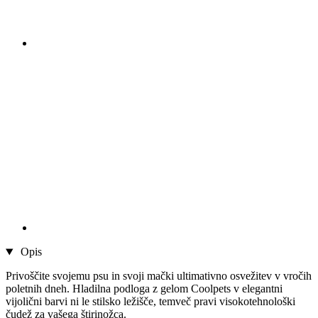
Opis
Privoščite svojemu psu in svoji mački ultimativno osvežitev v vročih
poletnih dneh. Hladilna podloga z gelom Coolpets v elegantni
vijolični barvi ni le stilsko ležišče, temveč pravi visokotehnološki
čudež za vašega štirinožca.