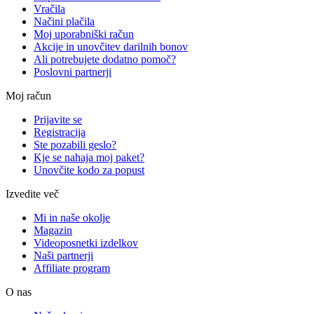
Vračila
Načini plačila
Moj uporabniški račun
Akcije in unovčitev darilnih bonov
Ali potrebujete dodatno pomoč?
Poslovni partnerji
Moj račun
Prijavite se
Registracija
Ste pozabili geslo?
Kje se nahaja moj paket?
Unovčite kodo za popust
Izvedite več
Mi in naše okolje
Magazin
Videoposnetki izdelkov
Naši partnerji
Affiliate program
O nas