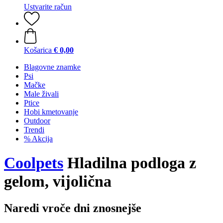
Ustvarite račun
Košarica
€ 0,00
Blagovne znamke
Psi
Mačke
Male živali
Ptice
Hobi kmetovanje
Outdoor
Trendi
% Akcija
Coolpets
Hladilna podloga z
gelom, vijolična
Naredi vroče dni znosnejše