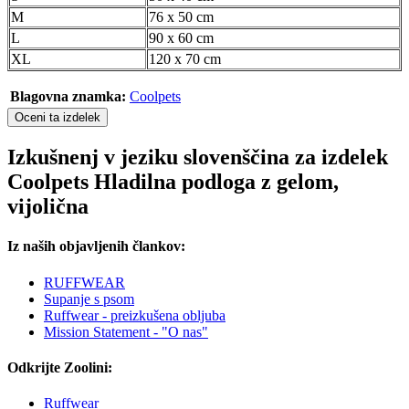
M
76 x 50 cm
L
90 x 60 cm
XL
120 x 70 cm
Blagovna znamka:
Coolpets
Oceni ta izdelek
Izkušnenj v jeziku slovenščina za izdelek
Coolpets Hladilna podloga z gelom,
vijolična
Iz naših objavljenih člankov:
RUFFWEAR
Supanje s psom
Ruffwear - preizkušena obljuba
Mission Statement - "O nas"
Odkrijte Zoolini:
Ruffwear