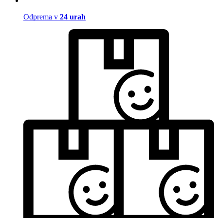
Odprema v
24 urah