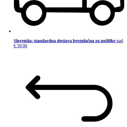
Slovenija: standardna dostava brezplačna za pošiljke
nad
€ 59,90