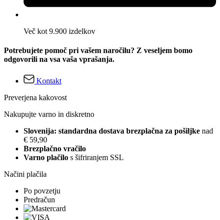
Več kot 9.900 izdelkov
Potrebujete pomoč pri vašem naročilu? Z veseljem bomo
odgovorili na vsa vaša vprašanja.
Kontakt
Preverjena kakovost
Nakupujte varno in diskretno
Slovenija: standardna dostava brezplačna za pošiljke
nad
€ 59,90
Brezplačno vračilo
Varno plačilo
s šifriranjem SSL
Načini plačila
Po povzetju
Predračun