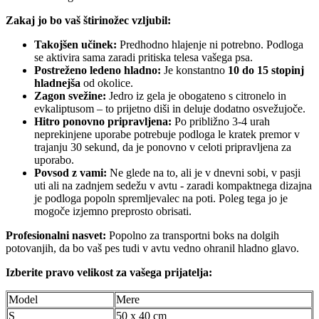
Zakaj jo bo vaš štirinožec vzljubil:
Takojšen učinek:
Predhodno hlajenje ni potrebno. Podloga
se aktivira sama zaradi pritiska telesa vašega psa.
Postreženo ledeno hladno:
Je konstantno
10 do 15 stopinj
hladnejša
od okolice.
Zagon svežine:
Jedro iz gela je obogateno s citronelo in
evkaliptusom – to prijetno diši in deluje dodatno osvežujoče.
Hitro ponovno pripravljena:
Po približno 3-4 urah
neprekinjene uporabe potrebuje podloga le kratek premor v
trajanju 30 sekund, da je ponovno v celoti pripravljena za
uporabo.
Povsod z vami:
Ne glede na to, ali je v dnevni sobi, v pasji
uti ali na zadnjem sedežu v avtu - zaradi kompaktnega dizajna
je podloga popoln spremljevalec na poti. Poleg tega jo je
mogoče izjemno preprosto obrisati.
Profesionalni nasvet:
Popolno za transportni boks na dolgih
potovanjih, da bo vaš pes tudi v avtu vedno ohranil hladno glavo.
Izberite pravo velikost za vašega prijatelja:
Model
Mere
S
50 x 40 cm