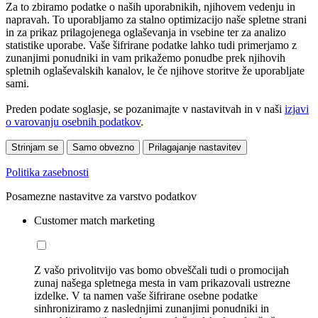
Za to zbiramo podatke o naših uporabnikih, njihovem vedenju in
napravah. To uporabljamo za stalno optimizacijo naše spletne strani
in za prikaz prilagojenega oglaševanja in vsebine ter za analizo
statistike uporabe. Vaše šifrirane podatke lahko tudi primerjamo z
zunanjimi ponudniki in vam prikažemo ponudbe prek njihovih
spletnih oglaševalskih kanalov, le če njihove storitve že uporabljate
sami.
Preden podate soglasje, se pozanimajte v nastavitvah in v naši
izjavi
o varovanju osebnih podatkov
.
Strinjam se
Samo obvezno
Prilagajanje nastavitev
Politika zasebnosti
Posamezne nastavitve za varstvo podatkov
Customer match marketing
Z vašo privolitvijo vas bomo obveščali tudi o promocijah
zunaj našega spletnega mesta in vam prikazovali ustrezne
izdelke. V ta namen vaše šifrirane osebne podatke
sinhroniziramo z naslednjimi zunanjimi ponudniki in