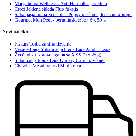
Mačja hrana Wellness - Anti Hairball - govedina
Croci Jeklena skleda Fluo fuksija
Suha pasja hrana Sensible - Puppy piščanec, losos in krompir
Gourmet Mon Petit - perutninski izbor, 6 x 50 g
Novi izdelki:
Fiskars Torba za shranjevanje
Versele Laga Suha mačja hrana Lara Adult - losos
Žvečilni sir iz govejega mesa XXS (3 x 25 g)
Suha mačja hrana Lara Urinary Care - piščanec
Chewies Mesni trakovi Mini - raca