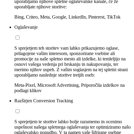
uporabljamo njihove spletne oglaševalske kanale, če že
uporabljate njihove storitve:
Bing, Criteo, Meta, Google, LinkedIn, Pinterest, TikTok
Oglaševanje
S sprejetjem teh storitev vam lahko prikazujemo oglase,
prilagojene vašim interesom, sponzorirane vsebine ali
promocije za naše spletno mesto ali izdelke, ki temleljijo na
osnovi vašega vedenja pri brskanju in nakupovanju, ter
merimo njihov uspeh. Z vašim soglasjem na tej spletni strani
uporabljamo naslednje storitve tretjih oseb:
Meta-Pixel, Microsoft Advertising, Priporočila izdelkov na
podlagi klikov
Razširjen Conversion Tracking
S sprejetjem te storitve lahko bolje razumemo in ocenimo
uspešnost našega spletnega oglaševanja ter optimiziramo našo
oglaševalsko ponudbo. V ta namen vaše šifrirane osebne