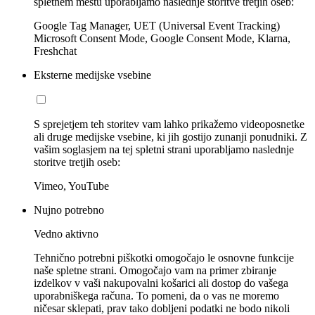
spletnem mestu uporabljamo naslednje storitve tretjih oseb:
Google Tag Manager, UET (Universal Event Tracking)
Microsoft Consent Mode, Google Consent Mode, Klarna,
Freshchat
Eksterne medijske vsebine
S sprejetjem teh storitev vam lahko prikažemo videoposnetke
ali druge medijske vsebine, ki jih gostijo zunanji ponudniki. Z
vašim soglasjem na tej spletni strani uporabljamo naslednje
storitve tretjih oseb:
Vimeo, YouTube
Nujno potrebno
Vedno aktivno
Tehnično potrebni piškotki omogočajo le osnovne funkcije
naše spletne strani. Omogočajo vam na primer zbiranje
izdelkov v vaši nakupovalni košarici ali dostop do vašega
uporabniškega računa. To pomeni, da o vas ne moremo
ničesar sklepati, prav tako dobljeni podatki ne bodo nikoli