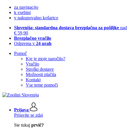
za navigacijo
k vsebini
v nakupovalno košarico
Slovenija: standardna dostava brezplačna za pošiljke
nad
€ 59,90
Brezplačno vračilo
Odprema v
24 urah
Pomoč
Kje je moje naročilo?
Vračilo
Stroški dostave
Možnosti plačila
Kontakt
Vse teme pomoči
Prijava
Prijavite se zdaj
Ste tukaj
prvič?