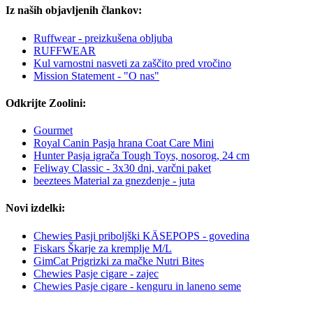
Iz naših objavljenih člankov:
Ruffwear - preizkušena obljuba
RUFFWEAR
Kul varnostni nasveti za zaščito pred vročino
Mission Statement - "O nas"
Odkrijte Zoolini:
Gourmet
Royal Canin Pasja hrana Coat Care Mini
Hunter Pasja igrača Tough Toys, nosorog, 24 cm
Feliway Classic - 3x30 dni, varčni paket
beeztees Material za gnezdenje - juta
Novi izdelki:
Chewies Pasji priboljški KÄSEPOPS - govedina
Fiskars Škarje za kremplje M/L
GimCat Prigrizki za mačke Nutri Bites
Chewies Pasje cigare - zajec
Chewies Pasje cigare - kenguru in laneno seme