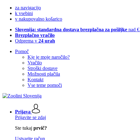
za navigacijo
k vsebini
v nakupovalno košarico
Slovenija: standardna dostava brezplačna za pošiljke
nad €
Brezplačno vračilo
Odprema v
24 urah
Pomoč
Kje je moje naročilo?
Vračilo
Stroški dostave
Možnosti plačila
Kontakt
Vse teme pomoči
Prijava
Prijavite se zdaj
Ste tukaj
prvič?
Ustvarite račun