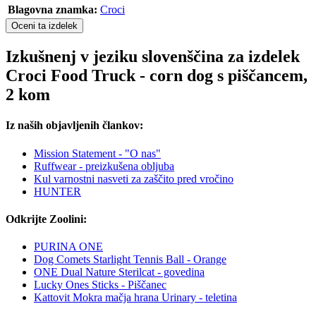
Blagovna znamka:
Croci
Oceni ta izdelek
Izkušnenj v jeziku slovenščina za izdelek
Croci Food Truck - corn dog s piščancem,
2 kom
Iz naših objavljenih člankov:
Mission Statement - "O nas"
Ruffwear - preizkušena obljuba
Kul varnostni nasveti za zaščito pred vročino
HUNTER
Odkrijte Zoolini:
PURINA ONE
Dog Comets Starlight Tennis Ball - Orange
ONE Dual Nature Sterilcat - govedina
Lucky Ones Sticks - Piščanec
Kattovit Mokra mačja hrana Urinary - teletina