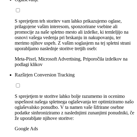
S sprejetjem teh storitev vam lahko prikazujemo oglase,
prilagojene vašim interesom, sponzorirane vsebine ali
promocije za naše spletno mesto ali izdelke, ki temleljijo na
osnovi vašega vedenja pri brskanju in nakupovanju, ter
merimo njihov uspeh. Z vašim soglasjem na tej spletni strani
uporabljamo naslednje storitve tretjih oseb:
Meta-Pixel, Microsoft Advertising, Priporočila izdelkov na
podlagi klikov
Razširjen Conversion Tracking
S sprejetjem te storitve lahko bolje razumemo in ocenimo
uspešnost našega spletnega oglaševanja ter optimiziramo našo
oglaševalsko ponudbo. V ta namen vaše šifrirane osebne
podatke sinhroniziramo z naslednjimi zunanjimi ponudniki, če
že uporabljate njihove storitve:
Google Ads