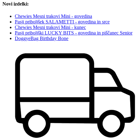
Novi izdelki:
Chewies Mesni trakovi Mini - govedina
Pasji priboljšek SALAMETTI - govedina in srce
Chewies Mesni trakovi Mini - kunec
Pasji priboljški LUCKY BITS - govedina in piščanec Senior
DoggyeBag Birthday Bone