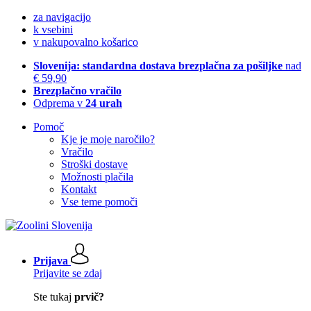
za navigacijo
k vsebini
v nakupovalno košarico
Slovenija: standardna dostava brezplačna za pošiljke
nad
€ 59,90
Brezplačno vračilo
Odprema v
24 urah
Pomoč
Kje je moje naročilo?
Vračilo
Stroški dostave
Možnosti plačila
Kontakt
Vse teme pomoči
Prijava
Prijavite se zdaj
Ste tukaj
prvič?