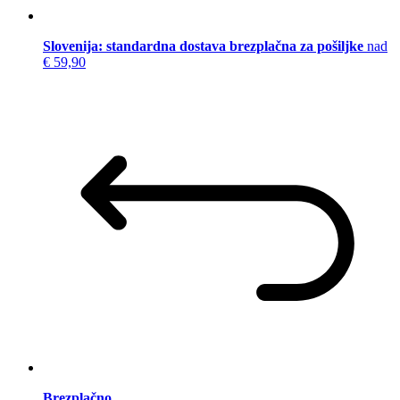
Slovenija: standardna dostava brezplačna za pošiljke
nad
€ 59,90
Brezplačno