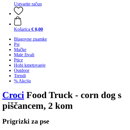
Ustvarite račun
Košarica
€ 0,00
Blagovne znamke
Psi
Mačke
Male živali
Ptice
Hobi kmetovanje
Outdoor
Trendi
% Akcija
Croci
Food Truck - corn dog s
piščancem, 2 kom
Prigrizki za pse