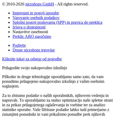
© 2010-2026
niceshops GmbH
- All rights reserved.
Impresum in pogoji uporabe
Varovanje osebnih podatkov
Splošni pogoji poslovanja (SPP) in pravica do preklica
Izjava o dostopnosti
Nastavitve zasebnosti
Preklic ABO naročnine
Podjetje
Druge niceshops trgovine
Kliknite tukaj za odstop od pogodbe
Prilagodite svojo nakupovalno izkušnjo
Piškotke in druge tehnologije uporabljamo samo zato, da vam
ponudimo prilagojeno nakupovalno izkušnjo z vašim osebnim
soglasjem.
Za to zbiramo podatke o naših uporabnikih, njihovem vedenju in
napravah. To uporabljamo za stalno optimizacijo naše spletne strani
in za prikaz prilagojenega oglaševanja in vsebine ter za analizo
statistike uporabe. Vaše šifrirane podatke lahko tudi primerjamo z
zunanjimi ponudniki in vam prikažemo ponudbe prek njihovih