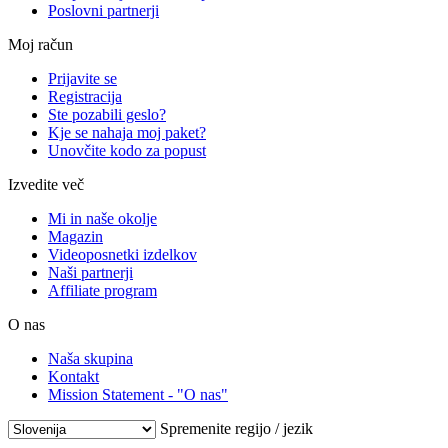
Poslovni partnerji
Moj račun
Prijavite se
Registracija
Ste pozabili geslo?
Kje se nahaja moj paket?
Unovčite kodo za popust
Izvedite več
Mi in naše okolje
Magazin
Videoposnetki izdelkov
Naši partnerji
Affiliate program
O nas
Naša skupina
Kontakt
Mission Statement - "O nas"
Spremenite regijo / jezik