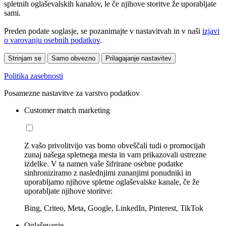
spletnih oglaševalskih kanalov, le če njihove storitve že uporabljate
sami.
Preden podate soglasje, se pozanimajte v nastavitvah in v naši
izjavi
o varovanju osebnih podatkov
.
Strinjam se
Samo obvezno
Prilagajanje nastavitev
Politika zasebnosti
Posamezne nastavitve za varstvo podatkov
Customer match marketing
Z vašo privolitvijo vas bomo obveščali tudi o promocijah
zunaj našega spletnega mesta in vam prikazovali ustrezne
izdelke. V ta namen vaše šifrirane osebne podatke
sinhroniziramo z naslednjimi zunanjimi ponudniki in
uporabljamo njihove spletne oglaševalske kanale, če že
uporabljate njihove storitve:
Bing, Criteo, Meta, Google, LinkedIn, Pinterest, TikTok
Oglaševanje