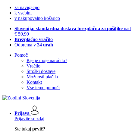
za navigacijo
k vsebini
v nakupovalno košarico
Slovenija: standardna dostava brezplačna za pošiljke
nad
€ 59,90
Brezplačno vračilo
Odprema v
24 urah
Pomoč
Kje je moje naročilo?
Vračilo
Stroški dostave
Možnosti plačila
Kontakt
Vse teme pomoči
Prijava
Prijavite se zdaj
Ste tukaj
prvič?