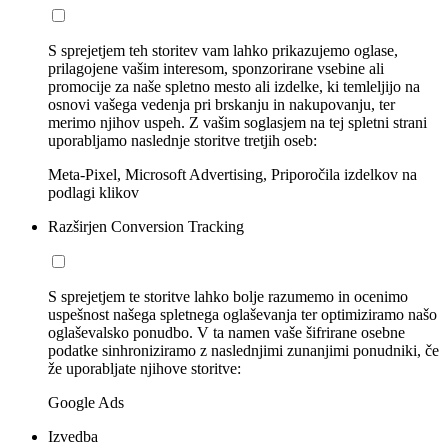
S sprejetjem teh storitev vam lahko prikazujemo oglase,
prilagojene vašim interesom, sponzorirane vsebine ali
promocije za naše spletno mesto ali izdelke, ki temleljijo na
osnovi vašega vedenja pri brskanju in nakupovanju, ter
merimo njihov uspeh. Z vašim soglasjem na tej spletni strani
uporabljamo naslednje storitve tretjih oseb:
Meta-Pixel, Microsoft Advertising, Priporočila izdelkov na
podlagi klikov
Razširjen Conversion Tracking
S sprejetjem te storitve lahko bolje razumemo in ocenimo
uspešnost našega spletnega oglaševanja ter optimiziramo našo
oglaševalsko ponudbo. V ta namen vaše šifrirane osebne
podatke sinhroniziramo z naslednjimi zunanjimi ponudniki, če
že uporabljate njihove storitve:
Google Ads
Izvedba