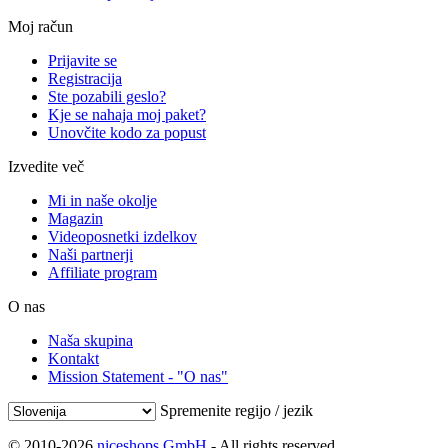
Moj račun
Prijavite se
Registracija
Ste pozabili geslo?
Kje se nahaja moj paket?
Unovčite kodo za popust
Izvedite več
Mi in naše okolje
Magazin
Videoposnetki izdelkov
Naši partnerji
Affiliate program
O nas
Naša skupina
Kontakt
Mission Statement - "O nas"
Spremenite regijo / jezik
© 2010-2026
niceshops GmbH
- All rights reserved.