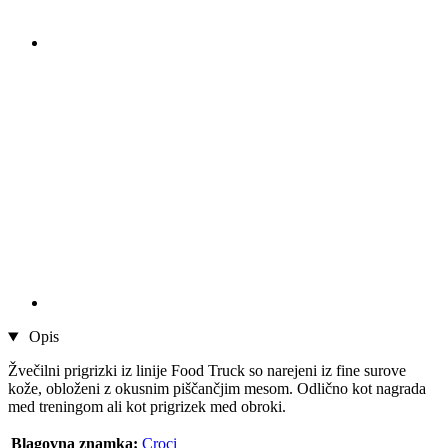
Opis
Žvečilni prigrizki iz linije Food Truck so narejeni iz fine surove
kože, obloženi z okusnim piščančjim mesom. Odlično kot nagrada
med treningom ali kot prigrizek med obroki.
Blagovna znamka:
Croci