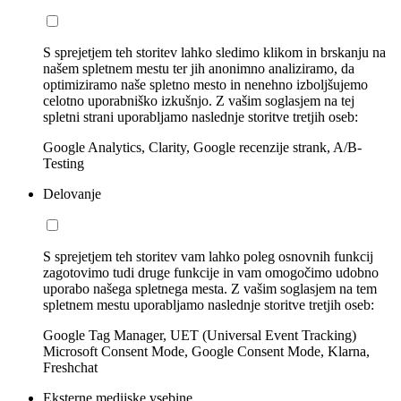
S sprejetjem teh storitev lahko sledimo klikom in brskanju na
našem spletnem mestu ter jih anonimno analiziramo, da
optimiziramo naše spletno mesto in nenehno izboljšujemo
celotno uporabniško izkušnjo. Z vašim soglasjem na tej
spletni strani uporabljamo naslednje storitve tretjih oseb:
Google Analytics, Clarity, Google recenzije strank, A/B-
Testing
Delovanje
S sprejetjem teh storitev vam lahko poleg osnovnih funkcij
zagotovimo tudi druge funkcije in vam omogočimo udobno
uporabo našega spletnega mesta. Z vašim soglasjem na tem
spletnem mestu uporabljamo naslednje storitve tretjih oseb:
Google Tag Manager, UET (Universal Event Tracking)
Microsoft Consent Mode, Google Consent Mode, Klarna,
Freshchat
Eksterne medijske vsebine