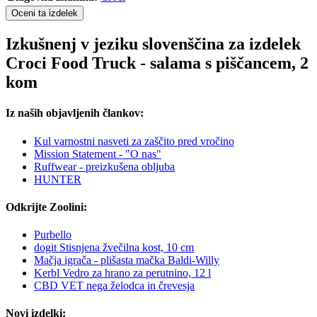
Oceni ta izdelek
Izkušnenj v jeziku slovenščina za izdelek
Croci Food Truck - salama s piščancem, 2
kom
Iz naših objavljenih člankov:
Kul varnostni nasveti za zaščito pred vročino
Mission Statement - "O nas"
Ruffwear - preizkušena obljuba
HUNTER
Odkrijte Zoolini:
Purbello
dogit Stisnjena žvečilna kost, 10 cm
Mačja igrača - plišasta mačka Baldi-Willy
Kerbl Vedro za hrano za perutnino, 12 l
CBD VET nega želodca in črevesja
Novi izdelki: