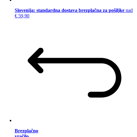
Slovenija: standardna dostava brezplačna za pošiljke
nad
€ 59,90
Brezplačno
vračilo