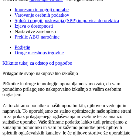
Impresum in pogoji uporabe
Varovanje osebnih podatkov
Splošni pogoji poslovanja (SPP) in pravica do preklica
Izjava o dostopnosti
Nastavitve zasebnosti
Preklic ABO naročnine
Podjetje
Druge niceshops trgovine
Kliknite tukaj za odstop od pogodbe
Prilagodite svojo nakupovalno izkušnjo
Piškotke in druge tehnologije uporabljamo samo zato, da vam
ponudimo prilagojeno nakupovalno izkušnjo z vašim osebnim
soglasjem.
Za to zbiramo podatke o naših uporabnikih, njihovem vedenju in
napravah. To uporabljamo za stalno optimizacijo naše spletne strani
in za prikaz prilagojenega oglaševanja in vsebine ter za analizo
statistike uporabe. Vaše šifrirane podatke lahko tudi primerjamo z
zunanjimi ponudniki in vam prikažemo ponudbe prek njihovih
spletnih oglaševalskih kanalov, le če njihove storitve že uporabljate