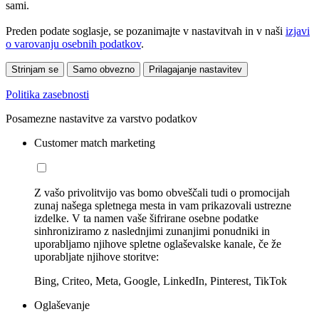
sami.
Preden podate soglasje, se pozanimajte v nastavitvah in v naši
izjavi
o varovanju osebnih podatkov
.
Strinjam se
Samo obvezno
Prilagajanje nastavitev
Politika zasebnosti
Posamezne nastavitve za varstvo podatkov
Customer match marketing
Z vašo privolitvijo vas bomo obveščali tudi o promocijah
zunaj našega spletnega mesta in vam prikazovali ustrezne
izdelke. V ta namen vaše šifrirane osebne podatke
sinhroniziramo z naslednjimi zunanjimi ponudniki in
uporabljamo njihove spletne oglaševalske kanale, če že
uporabljate njihove storitve:
Bing, Criteo, Meta, Google, LinkedIn, Pinterest, TikTok
Oglaševanje