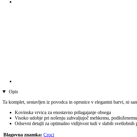
Opis
Ta komplet, sestavljen iz povodca in oprsnice v elegantni barvi, ni sa
Kovinska vrvica za enostavno prilagajanje obsega
Visoko udobje pri nošenju zahvaljujoč mehkemu, podloženem
Odsevni detajli za optimalno vidljivost tudi v slabih svetlobnih
Blagovna znamka:
Croci