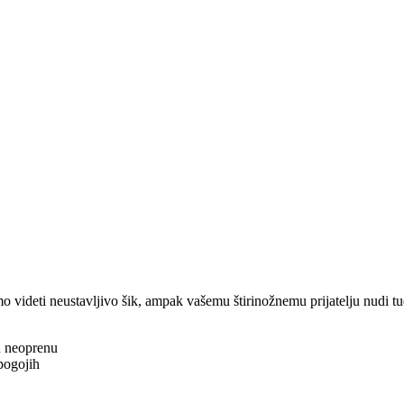
mo videti neustavljivo šik, ampak vašemu štirinožnemu prijatelju nudi tu
u neoprenu
 pogojih