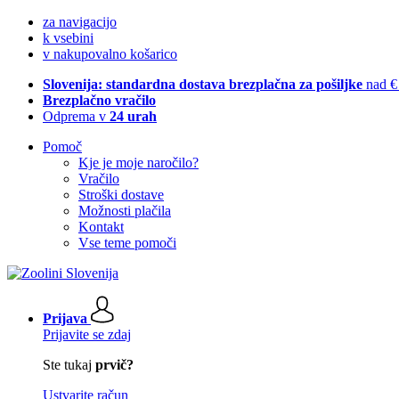
za navigacijo
k vsebini
v nakupovalno košarico
Slovenija: standardna dostava brezplačna za pošiljke
nad €
Brezplačno vračilo
Odprema v
24 urah
Pomoč
Kje je moje naročilo?
Vračilo
Stroški dostave
Možnosti plačila
Kontakt
Vse teme pomoči
Prijava
Prijavite se zdaj
Ste tukaj
prvič?
Ustvarite račun