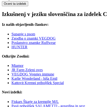
Oceni ta izdelek
Izkušnenj v jeziku slovenščina za izdelek
Iz naših objavljenih člankov:
Supanje s psom
Zgodba o znamki VEGDOG
Poslanstvo znamke Ruffwear
HUNTER
Odkrijte Zoolini:
Miamor
JR Farm Zeleni oves
VEGDOG Veggies immune
Karlie Wonderland - hiša Emil
Kattovit Kremni priboljšek Special
Novi izdelki:
Fiskars Škarje za kremplje M/L
Pasji priboljšek SALAMETTI - govedina in srce