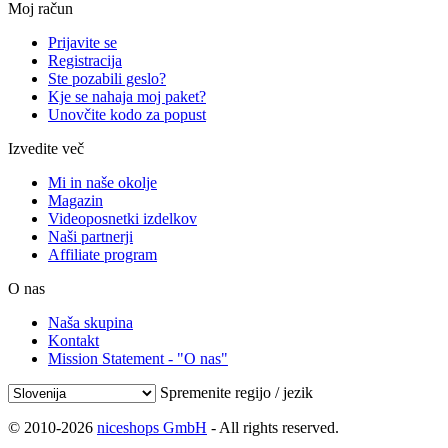
Moj račun
Prijavite se
Registracija
Ste pozabili geslo?
Kje se nahaja moj paket?
Unovčite kodo za popust
Izvedite več
Mi in naše okolje
Magazin
Videoposnetki izdelkov
Naši partnerji
Affiliate program
O nas
Naša skupina
Kontakt
Mission Statement - "O nas"
Spremenite regijo / jezik
© 2010-2026
niceshops GmbH
- All rights reserved.