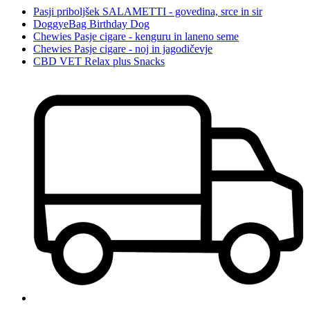
Pasji priboljšek SALAMETTI - govedina, srce in sir
DoggyeBag Birthday Dog
Chewies Pasje cigare - kenguru in laneno seme
Chewies Pasje cigare - noj in jagodičevje
CBD VET Relax plus Snacks