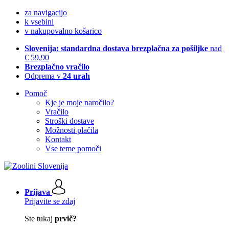
za navigacijo
k vsebini
v nakupovalno košarico
Slovenija: standardna dostava brezplačna za pošiljke
nad
€ 59,90
Brezplačno vračilo
Odprema v
24 urah
Pomoč
Kje je moje naročilo?
Vračilo
Stroški dostave
Možnosti plačila
Kontakt
Vse teme pomoči
Prijava
Prijavite se zdaj
Ste tukaj
prvič?