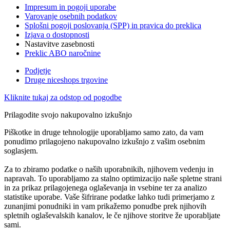
Impresum in pogoji uporabe
Varovanje osebnih podatkov
Splošni pogoji poslovanja (SPP) in pravica do preklica
Izjava o dostopnosti
Nastavitve zasebnosti
Preklic ABO naročnine
Podjetje
Druge niceshops trgovine
Kliknite tukaj za odstop od pogodbe
Prilagodite svojo nakupovalno izkušnjo
Piškotke in druge tehnologije uporabljamo samo zato, da vam
ponudimo prilagojeno nakupovalno izkušnjo z vašim osebnim
soglasjem.
Za to zbiramo podatke o naših uporabnikih, njihovem vedenju in
napravah. To uporabljamo za stalno optimizacijo naše spletne strani
in za prikaz prilagojenega oglaševanja in vsebine ter za analizo
statistike uporabe. Vaše šifrirane podatke lahko tudi primerjamo z
zunanjimi ponudniki in vam prikažemo ponudbe prek njihovih
spletnih oglaševalskih kanalov, le če njihove storitve že uporabljate
sami.