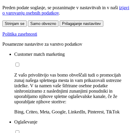
Preden podate soglasje, se pozanimajte v nastavitvah in v naši
izjavi
o varovanju osebnih podatkov
.
Strinjam se
Samo obvezno
Prilagajanje nastavitev
Politika zasebnosti
Posamezne nastavitve za varstvo podatkov
Customer match marketing
Z vašo privolitvijo vas bomo obveščali tudi o promocijah
zunaj našega spletnega mesta in vam prikazovali ustrezne
izdelke. V ta namen vaše šifrirane osebne podatke
sinhroniziramo z naslednjimi zunanjimi ponudniki in
uporabljamo njihove spletne oglaševalske kanale, če že
uporabljate njihove storitve:
Bing, Criteo, Meta, Google, LinkedIn, Pinterest, TikTok
Oglaševanje