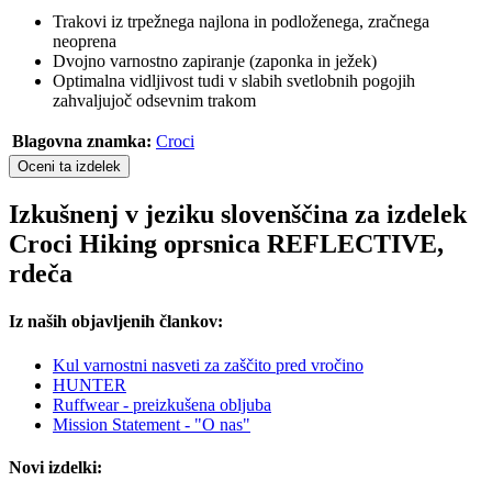
Trakovi iz trpežnega najlona in podloženega, zračnega
neoprena
Dvojno varnostno zapiranje (zaponka in ježek)
Optimalna vidljivost tudi v slabih svetlobnih pogojih
zahvaljujoč odsevnim trakom
Blagovna znamka:
Croci
Oceni ta izdelek
Izkušnenj v jeziku slovenščina za izdelek
Croci Hiking oprsnica REFLECTIVE,
rdeča
Iz naših objavljenih člankov:
Kul varnostni nasveti za zaščito pred vročino
HUNTER
Ruffwear - preizkušena obljuba
Mission Statement - "O nas"
Novi izdelki: