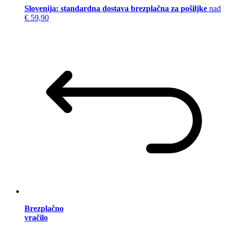
Slovenija: standardna dostava brezplačna za pošiljke
nad
€ 59,90
Brezplačno
vračilo