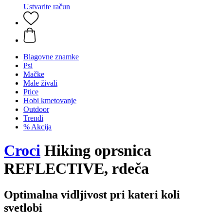
Ustvarite račun
Blagovne znamke
Psi
Mačke
Male živali
Ptice
Hobi kmetovanje
Outdoor
Trendi
% Akcija
Croci
Hiking oprsnica
REFLECTIVE, rdeča
Optimalna vidljivost pri kateri koli
svetlobi