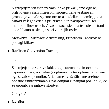
S sprejetjem teh storitev vam lahko prikazujemo oglase,
prilagojene vašim interesom, sponzorirane vsebine ali
promocije za naše spletno mesto ali izdelke, ki temleljijo na
osnovi vašega vedenja pri brskanju in nakupovanju, ter
merimo njihov uspeh. Z vašim soglasjem na tej spletni strani
uporabljamo naslednje storitve tretjih oseb:
Meta-Pixel, Microsoft Advertising, Priporočila izdelkov na
podlagi klikov
Razširjen Conversion Tracking
S sprejetjem te storitve lahko bolje razumemo in ocenimo
uspešnost našega spletnega oglaševanja ter optimiziramo našo
oglaševalsko ponudbo. V ta namen vaše šifrirane osebne
podatke sinhroniziramo z naslednjimi zunanjimi ponudniki, če
že uporabljate njihove storitve:
Google Ads
Izvedba