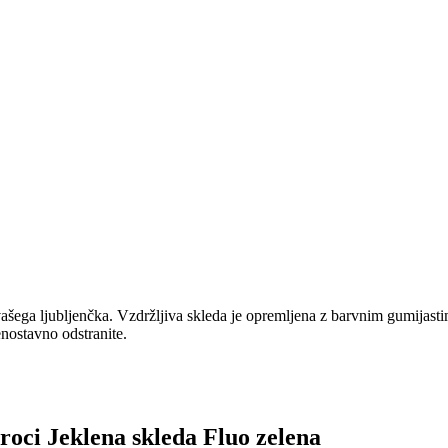
šega ljubljenčka. Vzdržljiva skleda je opremljena z barvnim gumijastim
enostavno odstranite.
Croci Jeklena skleda Fluo zelena