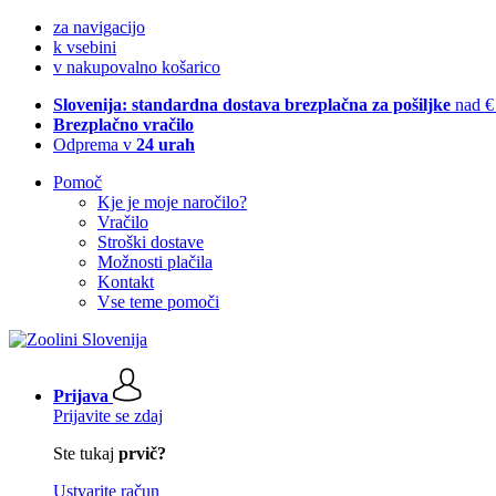
za navigacijo
k vsebini
v nakupovalno košarico
Slovenija: standardna dostava brezplačna za pošiljke
nad €
Brezplačno vračilo
Odprema v
24 urah
Pomoč
Kje je moje naročilo?
Vračilo
Stroški dostave
Možnosti plačila
Kontakt
Vse teme pomoči
Prijava
Prijavite se zdaj
Ste tukaj
prvič?
Ustvarite račun