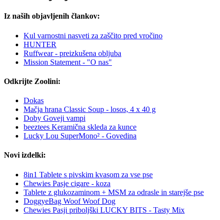
Iz naših objavljenih člankov:
Kul varnostni nasveti za zaščito pred vročino
HUNTER
Ruffwear - preizkušena obljuba
Mission Statement - "O nas"
Odkrijte Zoolini:
Dokas
Mačja hrana Classic Soup - losos, 4 x 40 g
Doby Goveji vampi
beeztees Keramična skleda za kunce
Lucky Lou SuperMono² - Govedina
Novi izdelki:
8in1 Tablete s pivskim kvasom za vse pse
Chewies Pasje cigare - koza
Tablete z glukozaminom + MSM za odrasle in starejše pse
DoggyeBag Woof Woof Dog
Chewies Pasji priboljški LUCKY BITS - Tasty Mix