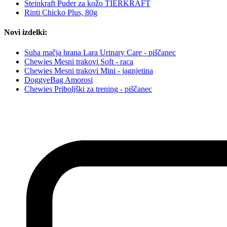
Steinkraft Puder za kožo TIERKRAFT
Rinti Chicko Plus, 80g
Novi izdelki:
Suha mačja hrana Lara Urinary Care - piščanec
Chewies Mesni trakovi Soft - raca
Chewies Mesni trakovi Mini - jagnjetina
DoggyeBag Amorosi
Chewies Priboljški za trening - piščanec