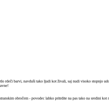
o rdeči barvi, navduši tako ljudi kot živali, saj nudi visoko stopnjo udo
bavne!
anskim obročem - povodec lahko pritrdite na pas tako na sredini kot n