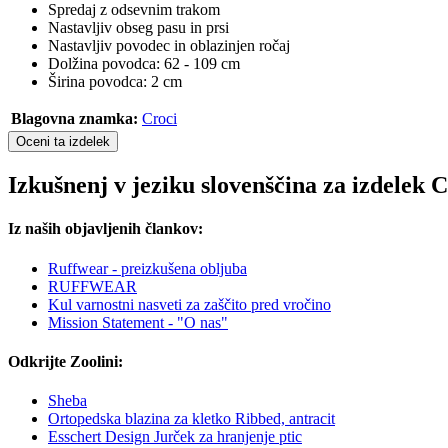
Spredaj z odsevnim trakom
Nastavljiv obseg pasu in prsi
Nastavljiv povodec in oblazinjen ročaj
Dolžina povodca: 62 - 109 cm
Širina povodca: 2 cm
Blagovna znamka:
Croci
Oceni ta izdelek
Izkušnenj v jeziku slovenščina za izdelek
Iz naših objavljenih člankov:
Ruffwear - preizkušena obljuba
RUFFWEAR
Kul varnostni nasveti za zaščito pred vročino
Mission Statement - "O nas"
Odkrijte Zoolini:
Sheba
Ortopedska blazina za kletko Ribbed, antracit
Esschert Design Jurček za hranjenje ptic