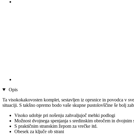
Opis
Ta visokokakovosten komplet, sestavljen iz oprsnice in povodca v svetl
situaciji. S takšno opremo bodo vaše skupne pustolovščine še bolj za
Visoko udobje pri nošenju zahvaljujoč mehki podlogi
Možnost dvojnega spenjanja s sredinskim obročem in dvojnim str
S praktičnim stranskim žepom za vrečke itd.
Obesek za ključe ob strani