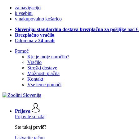
za navigacijo
k vsebini
v nakupovalno košarico
Slovenija: standardna dostava brezplačna za pošiljke
nad €
Brezplačno vračilo
Odprema v
24 urah
Pomoč
Kje je moje naročilo?
Vračilo
Stroški dostave
Možnosti plačila
Kontakt
Vse teme pomoči
Prijava
Prijavite se zdaj
Ste tukaj
prvič?
Ustvarite račun