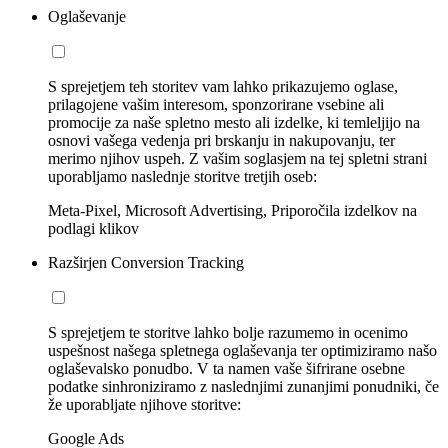
Oglaševanje
S sprejetjem teh storitev vam lahko prikazujemo oglase,
prilagojene vašim interesom, sponzorirane vsebine ali
promocije za naše spletno mesto ali izdelke, ki temleljijo na
osnovi vašega vedenja pri brskanju in nakupovanju, ter
merimo njihov uspeh. Z vašim soglasjem na tej spletni strani
uporabljamo naslednje storitve tretjih oseb:
Meta-Pixel, Microsoft Advertising, Priporočila izdelkov na
podlagi klikov
Razširjen Conversion Tracking
S sprejetjem te storitve lahko bolje razumemo in ocenimo
uspešnost našega spletnega oglaševanja ter optimiziramo našo
oglaševalsko ponudbo. V ta namen vaše šifrirane osebne
podatke sinhroniziramo z naslednjimi zunanjimi ponudniki, če
že uporabljate njihove storitve:
Google Ads