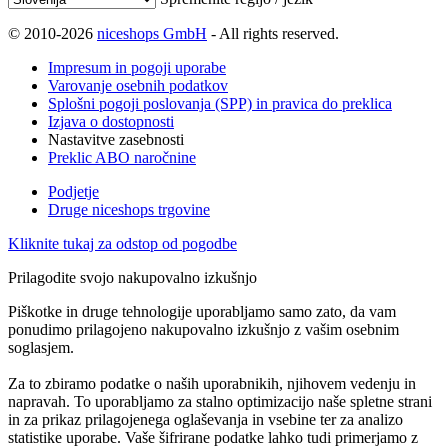
© 2010-2026
niceshops GmbH
- All rights reserved.
Impresum in pogoji uporabe
Varovanje osebnih podatkov
Splošni pogoji poslovanja (SPP) in pravica do preklica
Izjava o dostopnosti
Nastavitve zasebnosti
Preklic ABO naročnine
Podjetje
Druge niceshops trgovine
Kliknite tukaj za odstop od pogodbe
Prilagodite svojo nakupovalno izkušnjo
Piškotke in druge tehnologije uporabljamo samo zato, da vam
ponudimo prilagojeno nakupovalno izkušnjo z vašim osebnim
soglasjem.
Za to zbiramo podatke o naših uporabnikih, njihovem vedenju in
napravah. To uporabljamo za stalno optimizacijo naše spletne strani
in za prikaz prilagojenega oglaševanja in vsebine ter za analizo
statistike uporabe. Vaše šifrirane podatke lahko tudi primerjamo z