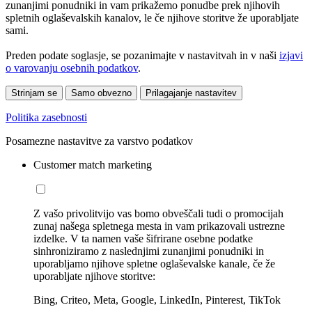
zunanjimi ponudniki in vam prikažemo ponudbe prek njihovih
spletnih oglaševalskih kanalov, le če njihove storitve že uporabljate
sami.
Preden podate soglasje, se pozanimajte v nastavitvah in v naši
izjavi
o varovanju osebnih podatkov
.
Strinjam se
Samo obvezno
Prilagajanje nastavitev
Politika zasebnosti
Posamezne nastavitve za varstvo podatkov
Customer match marketing
Z vašo privolitvijo vas bomo obveščali tudi o promocijah
zunaj našega spletnega mesta in vam prikazovali ustrezne
izdelke. V ta namen vaše šifrirane osebne podatke
sinhroniziramo z naslednjimi zunanjimi ponudniki in
uporabljamo njihove spletne oglaševalske kanale, če že
uporabljate njihove storitve:
Bing, Criteo, Meta, Google, LinkedIn, Pinterest, TikTok