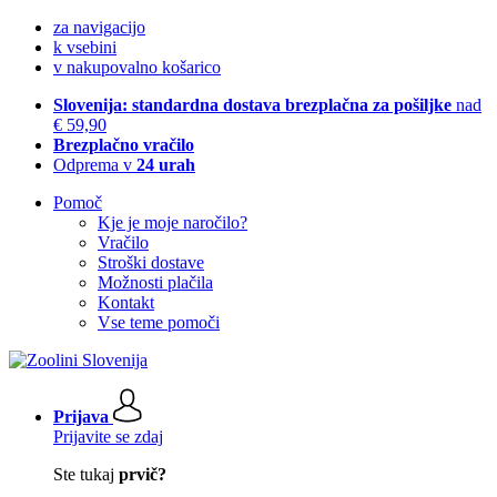
za navigacijo
k vsebini
v nakupovalno košarico
Slovenija: standardna dostava brezplačna za pošiljke
nad
€ 59,90
Brezplačno vračilo
Odprema v
24 urah
Pomoč
Kje je moje naročilo?
Vračilo
Stroški dostave
Možnosti plačila
Kontakt
Vse teme pomoči
Prijava
Prijavite se zdaj
Ste tukaj
prvič?