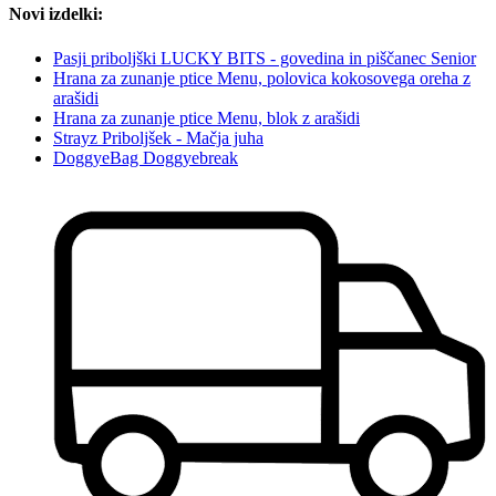
Novi izdelki:
Pasji priboljški LUCKY BITS - govedina in piščanec Senior
Hrana za zunanje ptice Menu, polovica kokosovega oreha z
arašidi
Hrana za zunanje ptice Menu, blok z arašidi
Strayz Priboljšek - Mačja juha
DoggyeBag Doggyebreak