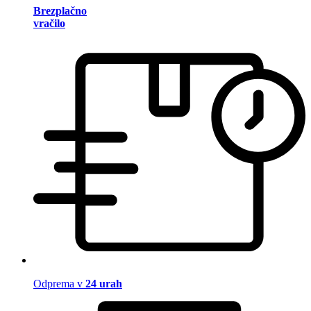
Brezplačno
vračilo
Odprema v
24 urah