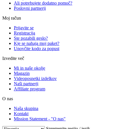
Ali potrebujete dodatno pomoč?
Poslovni partnerji
Moj račun
Prijavite se
Registracija
Ste pozabili geslo?
Kje se nahaja moj paket?
Unovčite kodo za popust
Izvedite več
Mi in naše okolje
Magazin
Videoposnetki izdelkov
Naši partnerji
Affiliate program
O nas
Naša skupina
Kontakt
Mission Statement - "O nas"
Spremenite regijo / jezik