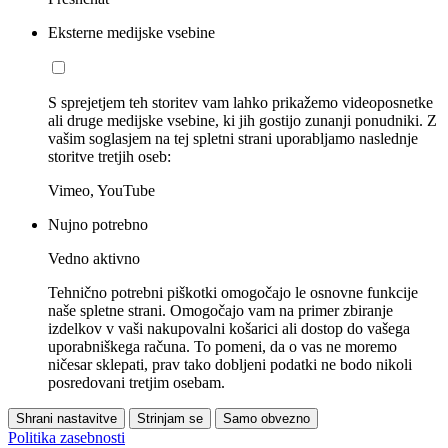
Eksterne medijske vsebine
S sprejetjem teh storitev vam lahko prikažemo videoposnetke
ali druge medijske vsebine, ki jih gostijo zunanji ponudniki. Z
vašim soglasjem na tej spletni strani uporabljamo naslednje
storitve tretjih oseb:
Vimeo, YouTube
Nujno potrebno
Vedno aktivno
Tehnično potrebni piškotki omogočajo le osnovne funkcije
naše spletne strani. Omogočajo vam na primer zbiranje
izdelkov v vaši nakupovalni košarici ali dostop do vašega
uporabniškega računa. To pomeni, da o vas ne moremo
ničesar sklepati, prav tako dobljeni podatki ne bodo nikoli
posredovani tretjim osebam.
Shrani nastavitve
Strinjam se
Samo obvezno
Politika zasebnosti