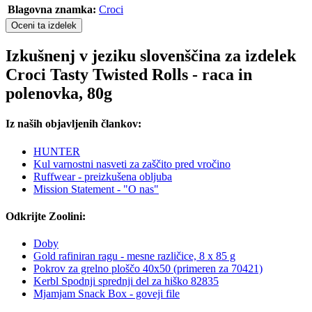
Blagovna znamka:
Croci
Oceni ta izdelek
Izkušnenj v jeziku slovenščina za izdelek
Croci Tasty Twisted Rolls - raca in
polenovka, 80g
Iz naših objavljenih člankov:
HUNTER
Kul varnostni nasveti za zaščito pred vročino
Ruffwear - preizkušena obljuba
Mission Statement - "O nas"
Odkrijte Zoolini:
Doby
Gold rafiniran ragu - mesne različice, 8 x 85 g
Pokrov za grelno ploščo 40x50 (primeren za 70421)
Kerbl Spodnji sprednji del za hiško 82835
Mjamjam Snack Box - goveji file