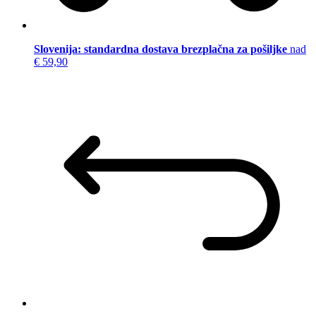
Slovenija: standardna dostava brezplačna za pošiljke
nad
€ 59,90