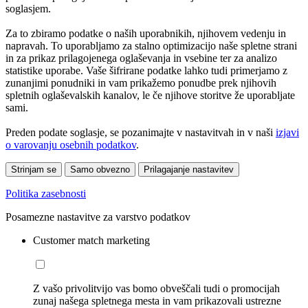
soglasjem.
Za to zbiramo podatke o naših uporabnikih, njihovem vedenju in
napravah. To uporabljamo za stalno optimizacijo naše spletne strani
in za prikaz prilagojenega oglaševanja in vsebine ter za analizo
statistike uporabe. Vaše šifrirane podatke lahko tudi primerjamo z
zunanjimi ponudniki in vam prikažemo ponudbe prek njihovih
spletnih oglaševalskih kanalov, le če njihove storitve že uporabljate
sami.
Preden podate soglasje, se pozanimajte v nastavitvah in v naši
izjavi
o varovanju osebnih podatkov
.
Strinjam se
Samo obvezno
Prilagajanje nastavitev
Politika zasebnosti
Posamezne nastavitve za varstvo podatkov
Customer match marketing
Z vašo privolitvijo vas bomo obveščali tudi o promocijah
zunaj našega spletnega mesta in vam prikazovali ustrezne