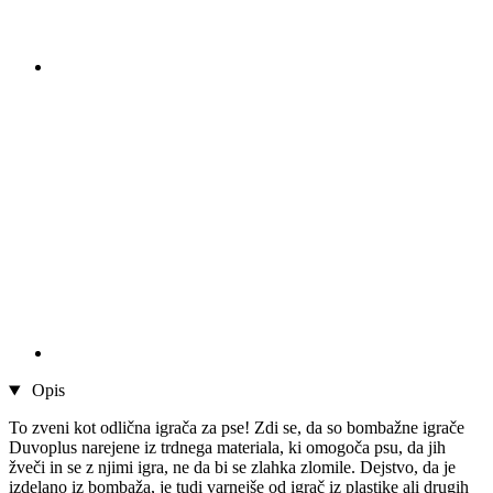
Opis
To zveni kot odlična igrača za pse! Zdi se, da so bombažne igrače
Duvoplus narejene iz trdnega materiala, ki omogoča psu, da jih
žveči in se z njimi igra, ne da bi se zlahka zlomile. Dejstvo, da je
izdelano iz bombaža, je tudi varnejše od igrač iz plastike ali drugih