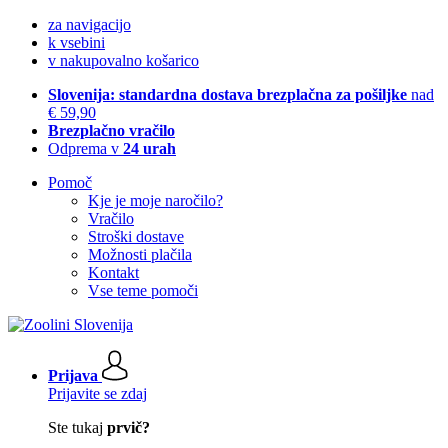
za navigacijo
k vsebini
v nakupovalno košarico
Slovenija: standardna dostava brezplačna za pošiljke
nad
€ 59,90
Brezplačno vračilo
Odprema v
24 urah
Pomoč
Kje je moje naročilo?
Vračilo
Stroški dostave
Možnosti plačila
Kontakt
Vse teme pomoči
Prijava
Prijavite se zdaj
Ste tukaj
prvič?