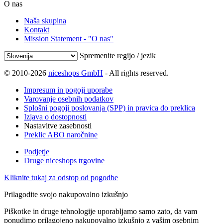
O nas
Naša skupina
Kontakt
Mission Statement - "O nas"
Spremenite regijo / jezik
© 2010-2026
niceshops GmbH
- All rights reserved.
Impresum in pogoji uporabe
Varovanje osebnih podatkov
Splošni pogoji poslovanja (SPP) in pravica do preklica
Izjava o dostopnosti
Nastavitve zasebnosti
Preklic ABO naročnine
Podjetje
Druge niceshops trgovine
Kliknite tukaj za odstop od pogodbe
Prilagodite svojo nakupovalno izkušnjo
Piškotke in druge tehnologije uporabljamo samo zato, da vam
ponudimo prilagojeno nakupovalno izkušnjo z vašim osebnim