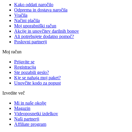
Kako oddati naročilo
Odprema in dostava naročila
Vračila
Načini plačila
Moj uporabniški račun
Akcije in unovčitev darilnih bonov
Ali potrebujete dodatno pomoč?
Poslovni partnerji
Moj račun
Prijavite se
Registracija
Ste pozabili geslo?
Kje se nahaja moj paket?
Unovčite kodo za popust
Izvedite več
Mi in naše okolje
Magazin
Videoposnetki izdelkov
Naši partnerji
Affiliate program