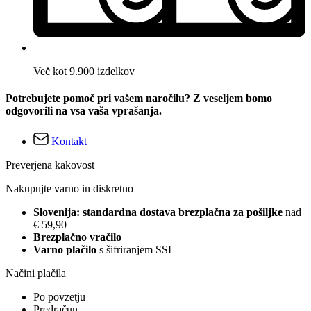
Več kot 9.900 izdelkov
Potrebujete pomoč pri vašem naročilu? Z veseljem bomo
odgovorili na vsa vaša vprašanja.
Kontakt
Preverjena kakovost
Nakupujte varno in diskretno
Slovenija: standardna dostava brezplačna za pošiljke
nad
€ 59,90
Brezplačno vračilo
Varno plačilo
s šifriranjem SSL
Načini plačila
Po povzetju
Predračun