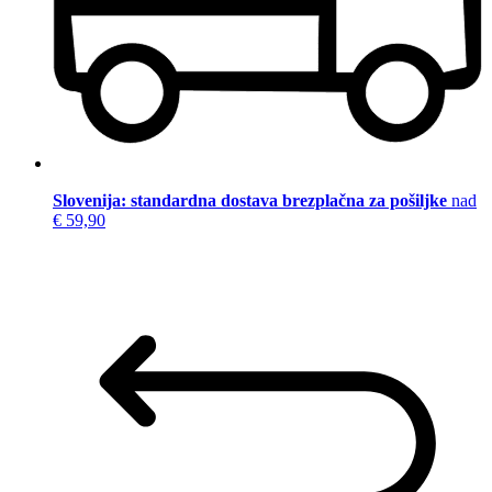
Slovenija: standardna dostava brezplačna za pošiljke
nad
€ 59,90