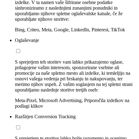
izdelke. V ta namen vaše šifrirane osebne podatke
sinhroniziramo z naslednjimi zunanjimi ponudniki in
uporabljamo njihove spletne oglaševalske kanale, če že
uporabljate njihove storitve:
Bing, Criteo, Meta, Google, LinkedIn, Pinterest, TikTok
Oglaševanje
S sprejetjem teh storitev vam lahko prikazujemo oglase,
prilagojene vašim interesom, sponzorirane vsebine ali
promocije za naše spletno mesto ali izdelke, ki temleljijo na
osnovi vašega vedenja pri brskanju in nakupovanju, ter
merimo njihov uspeh. Z vašim soglasjem na tej spletni strani
uporabljamo naslednje storitve tretjih oseb:
Meta-Pixel, Microsoft Advertising, Priporočila izdelkov na
podlagi klikov
Razširjen Conversion Tracking
S sprejetjem te storitve lahko bolje razumemo in ocenimo