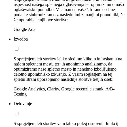
uspešnost našega spletnega oglaševanja ter optimiziramo našo
oglaševalsko ponudbo. V ta namen vaše šifrirane osebne
podatke sinhroniziramo z naslednjimi zunanjimi ponudniki, če
že uporabljate njihove storitve:
Google Ads
Izvedba
S sprejetjem teh storitev lahko sledimo klikom in brskanju na
našem spletnem mestu ter jih anonimno analiziramo, da
optimiziramo naše spletno mesto in nenehno izboljšujemo
celotno uporabniško izkušnjo. Z vašim soglasjem na tej
spletni strani uporabljamo naslednje storitve tretjih oseb:
Google Analytics, Clarity, Google recenzije strank, A/B-
Testing
Delovanje
S sprejetjem teh storitev vam lahko poleg osnovnih funkcij