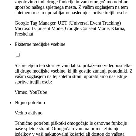
zagotovimo tudi druge funkcije in vam omogočimo udobno
uporabo našega spletnega mesta. Z vašim soglasjem na tem
spletnem mestu uporabljamo naslednje storitve tretjih oseb:
Google Tag Manager, UET (Universal Event Tracking)
Microsoft Consent Mode, Google Consent Mode, Klarna,
Freshchat
Eksterne medijske vsebine
S sprejetjem teh storitev vam lahko prikažemo videoposnetke
ali druge medijske vsebine, ki jih gostijo zunanji ponudniki. Z
vašim soglasjem na tej spletni strani uporabljamo naslednje
storitve tretjih oseb:
Vimeo, YouTube
Nujno potrebno
Vedno aktivno
Tehnično potrebni piškotki omogočajo le osnovne funkcije
naše spletne strani. Omogočajo vam na primer zbiranje
izdelkov v vaši nakupovalni košarici ali dostop do vašega