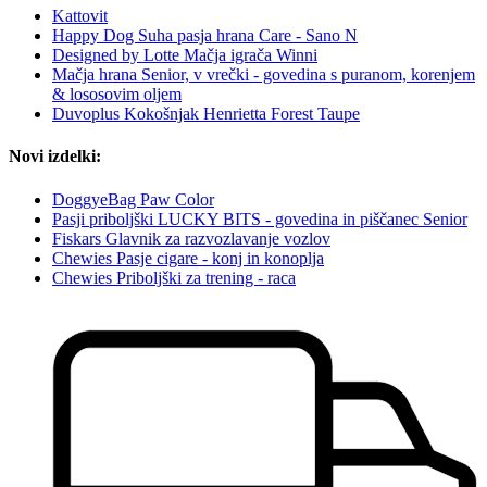
Kattovit
Happy Dog Suha pasja hrana Care - Sano N
Designed by Lotte Mačja igrača Winni
Mačja hrana Senior, v vrečki - govedina s puranom, korenjem
& lososovim oljem
Duvoplus Kokošnjak Henrietta Forest Taupe
Novi izdelki:
DoggyeBag Paw Color
Pasji priboljški LUCKY BITS - govedina in piščanec Senior
Fiskars Glavnik za razvozlavanje vozlov
Chewies Pasje cigare - konj in konoplja
Chewies Priboljški za trening - raca