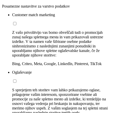
Posamezne nastavitve za varstvo podatkov
Customer match marketing
Z vašo privolitvijo vas bomo obveščali tudi o promocijah
zunaj našega spletnega mesta in vam prikazovali ustrezne
izdelke. V ta namen vaše šifrirane osebne podatke
sinhroniziramo z naslednjimi zunanjimi ponudniki in
uporabljamo njihove spletne oglaševalske kanale, če že
uporabljate njihove storitve:
Bing, Criteo, Meta, Google, LinkedIn, Pinterest, TikTok
Oglaševanje
S sprejetjem teh storitev vam lahko prikazujemo oglase,
prilagojene vašim interesom, sponzorirane vsebine ali
promocije za naše spletno mesto ali izdelke, ki temleljijo na
osnovi vašega vedenja pri brskanju in nakupovanju, ter
merimo njihov uspeh. Z vašim soglasjem na tej spletni strani
uporabljamo naslednje storitve tretjih oseb: