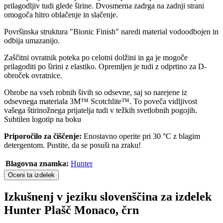
prilagodljiv tudi glede širine. Dvosmerna zadrga na zadnji strani
omogoča hitro oblačenje in slačenje.
Površinska struktura "Bionic Finish" naredi material vodoodbojen in
odbija umazanijo.
Zaščitni ovratnik poteka po celotni dolžini in ga je mogoče
prilagoditi po širini z elastiko. Opremljen je tudi z odprtino za D-
obroček ovratnice.
Obrobe na vseh robnih šivih so odsevne, saj so narejene iz
odsevnega materiala 3M™ Scotchlite™. To poveča vidljivost
vašega štirinožnega prijatelja tudi v težkih svetlobnih pogojih.
Subtilen logotip na boku
Priporočilo za čiščenje:
Enostavno operite pri 30 °C z blagim
detergentom. Pustite, da se posuši na zraku!
Blagovna znamka:
Hunter
Oceni ta izdelek
Izkušnenj v jeziku slovenščina za izdelek
Hunter Plašč Monaco, črn