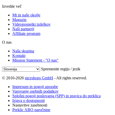
Izvedite več
Mi in naše okolje
Magazin
Videoposnetki izdelkov
Naši partnerji
Affiliate program
O nas
Naša skupina
Kontakt
Mission Statement - "O nas"
Spremenite regijo / jezik
© 2010-2026
niceshops GmbH
- All rights reserved.
Impresum in pogoji uporabe
Varovanje osebnih podatkov
Splošni pogoji poslovanja (SPP) in pravica do preklica
Izjava o dostopnosti
Nastavitve zasebnosti
Preklic ABO naročnine