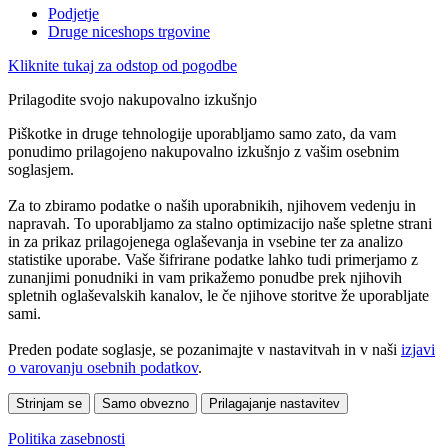
Podjetje
Druge niceshops trgovine
Kliknite tukaj za odstop od pogodbe
Prilagodite svojo nakupovalno izkušnjo
Piškotke in druge tehnologije uporabljamo samo zato, da vam
ponudimo prilagojeno nakupovalno izkušnjo z vašim osebnim
soglasjem.
Za to zbiramo podatke o naših uporabnikih, njihovem vedenju in
napravah. To uporabljamo za stalno optimizacijo naše spletne strani
in za prikaz prilagojenega oglaševanja in vsebine ter za analizo
statistike uporabe. Vaše šifrirane podatke lahko tudi primerjamo z
zunanjimi ponudniki in vam prikažemo ponudbe prek njihovih
spletnih oglaševalskih kanalov, le če njihove storitve že uporabljate
sami.
Preden podate soglasje, se pozanimajte v nastavitvah in v naši
izjavi
o varovanju osebnih podatkov
.
Strinjam se
Samo obvezno
Prilagajanje nastavitev
Politika zasebnosti