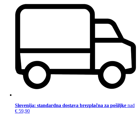
Slovenija: standardna dostava brezplačna za pošiljke
nad
€ 59,90