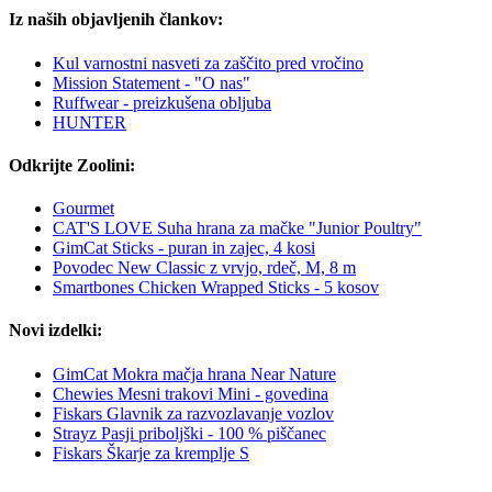
Iz naših objavljenih člankov:
Kul varnostni nasveti za zaščito pred vročino
Mission Statement - "O nas"
Ruffwear - preizkušena obljuba
HUNTER
Odkrijte Zoolini:
Gourmet
CAT'S LOVE Suha hrana za mačke "Junior Poultry"
GimCat Sticks - puran in zajec, 4 kosi
Povodec New Classic z vrvjo, rdeč, M, 8 m
Smartbones Chicken Wrapped Sticks - 5 kosov
Novi izdelki:
GimCat Mokra mačja hrana Near Nature
Chewies Mesni trakovi Mini - govedina
Fiskars Glavnik za razvozlavanje vozlov
Strayz Pasji priboljški - 100 % piščanec
Fiskars Škarje za kremplje S