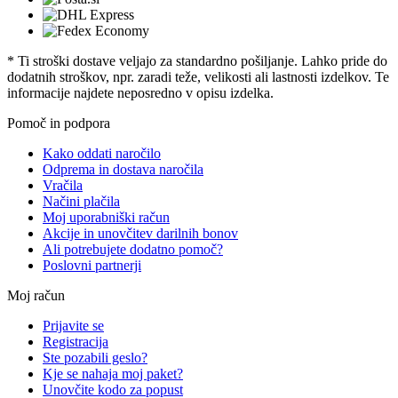
* Ti stroški dostave veljajo za standardno pošiljanje. Lahko pride do
dodatnih stroškov, npr. zaradi teže, velikosti ali lastnosti izdelkov. Te
informacije najdete neposredno v opisu izdelka.
Pomoč in podpora
Kako oddati naročilo
Odprema in dostava naročila
Vračila
Načini plačila
Moj uporabniški račun
Akcije in unovčitev darilnih bonov
Ali potrebujete dodatno pomoč?
Poslovni partnerji
Moj račun
Prijavite se
Registracija
Ste pozabili geslo?
Kje se nahaja moj paket?
Unovčite kodo za popust