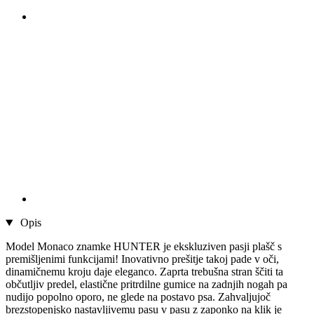
Opis
Model Monaco znamke HUNTER je ekskluziven pasji plašč s
premišljenimi funkcijami! Inovativno prešitje takoj pade v oči,
dinamičnemu kroju daje eleganco. Zaprta trebušna stran ščiti ta
občutljiv predel, elastične pritrdilne gumice na zadnjih nogah pa
nudijo popolno oporo, ne glede na postavo psa. Zahvaljujoč
brezstopenjsko nastavljivemu pasu v pasu z zaponko na klik je