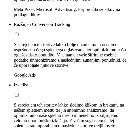
Meta-Pixel, Microsoft Advertising, Priporočila izdelkov na
podlagi klikov
Razširjen Conversion Tracking
S sprejetjem te storitve lahko bolje razumemo in ocenimo
uspešnost našega spletnega oglaševanja ter optimiziramo našo
oglaševalsko ponudbo. V ta namen vaše šifrirane osebne
podatke sinhroniziramo z naslednjimi zunanjimi ponudniki, če
že uporabljate njihove storitve:
Google Ads
Izvedba
S sprejetjem teh storitev lahko sledimo klikom in brskanju na
našem spletnem mestu ter jih anonimno analiziramo, da
optimiziramo naše spletno mesto in nenehno izboljšujemo
celotno uporabniško izkušnjo. Z vašim soglasjem na tej
spletni strani uporabljamo naslednje storitve tretjih oseb: