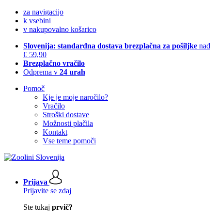
za navigacijo
k vsebini
v nakupovalno košarico
Slovenija: standardna dostava brezplačna za pošiljke
nad
€ 59,90
Brezplačno vračilo
Odprema v
24 urah
Pomoč
Kje je moje naročilo?
Vračilo
Stroški dostave
Možnosti plačila
Kontakt
Vse teme pomoči
Prijava
Prijavite se zdaj
Ste tukaj
prvič?