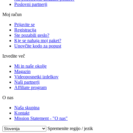
Poslovni partnerji
Moj račun
Prijavite se
Registracija
Ste pozabili geslo?
Kje se nahaja moj paket?
Unovčite kodo za popust
Izvedite več
Mi in naše okolje
Magazin
Videoposnetki izdelkov
Naši partnerji
Affiliate program
O nas
Naša skupina
Kontakt
Mission Statement - "O nas"
Spremenite regijo / jezik