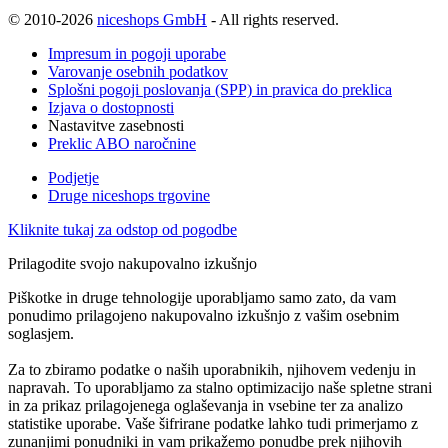
© 2010-2026
niceshops GmbH
- All rights reserved.
Impresum in pogoji uporabe
Varovanje osebnih podatkov
Splošni pogoji poslovanja (SPP) in pravica do preklica
Izjava o dostopnosti
Nastavitve zasebnosti
Preklic ABO naročnine
Podjetje
Druge niceshops trgovine
Kliknite tukaj za odstop od pogodbe
Prilagodite svojo nakupovalno izkušnjo
Piškotke in druge tehnologije uporabljamo samo zato, da vam
ponudimo prilagojeno nakupovalno izkušnjo z vašim osebnim
soglasjem.
Za to zbiramo podatke o naših uporabnikih, njihovem vedenju in
napravah. To uporabljamo za stalno optimizacijo naše spletne strani
in za prikaz prilagojenega oglaševanja in vsebine ter za analizo
statistike uporabe. Vaše šifrirane podatke lahko tudi primerjamo z
zunanjimi ponudniki in vam prikažemo ponudbe prek njihovih