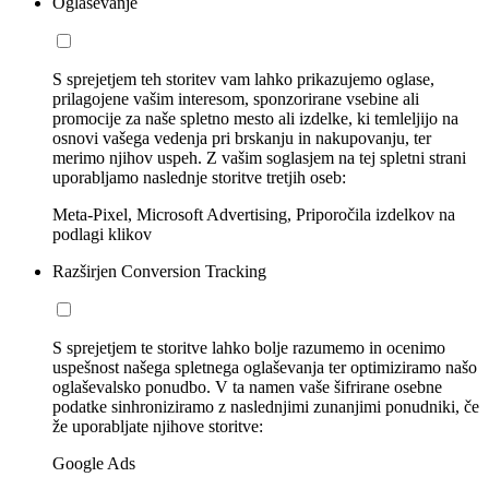
Oglaševanje
S sprejetjem teh storitev vam lahko prikazujemo oglase,
prilagojene vašim interesom, sponzorirane vsebine ali
promocije za naše spletno mesto ali izdelke, ki temleljijo na
osnovi vašega vedenja pri brskanju in nakupovanju, ter
merimo njihov uspeh. Z vašim soglasjem na tej spletni strani
uporabljamo naslednje storitve tretjih oseb:
Meta-Pixel, Microsoft Advertising, Priporočila izdelkov na
podlagi klikov
Razširjen Conversion Tracking
S sprejetjem te storitve lahko bolje razumemo in ocenimo
uspešnost našega spletnega oglaševanja ter optimiziramo našo
oglaševalsko ponudbo. V ta namen vaše šifrirane osebne
podatke sinhroniziramo z naslednjimi zunanjimi ponudniki, če
že uporabljate njihove storitve:
Google Ads