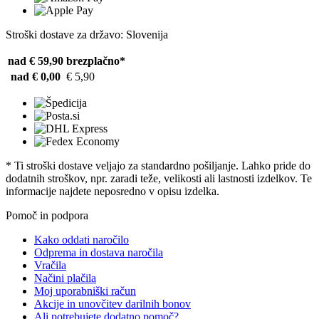
Stroški dostave za državo: Slovenija
nad € 59,90
brezplačno*
nad € 0,00
€ 5,90
* Ti stroški dostave veljajo za standardno pošiljanje. Lahko pride do
dodatnih stroškov, npr. zaradi teže, velikosti ali lastnosti izdelkov. Te
informacije najdete neposredno v opisu izdelka.
Pomoč in podpora
Kako oddati naročilo
Odprema in dostava naročila
Vračila
Načini plačila
Moj uporabniški račun
Akcije in unovčitev darilnih bonov
Ali potrebujete dodatno pomoč?