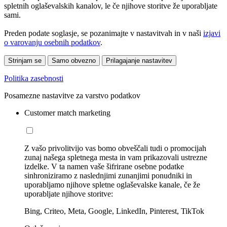
spletnih oglaševalskih kanalov, le če njihove storitve že uporabljate
sami.
Preden podate soglasje, se pozanimajte v nastavitvah in v naši
izjavi
o varovanju osebnih podatkov
.
Strinjam se
Samo obvezno
Prilagajanje nastavitev
Politika zasebnosti
Posamezne nastavitve za varstvo podatkov
Customer match marketing
Z vašo privolitvijo vas bomo obveščali tudi o promocijah
zunaj našega spletnega mesta in vam prikazovali ustrezne
izdelke. V ta namen vaše šifrirane osebne podatke
sinhroniziramo z naslednjimi zunanjimi ponudniki in
uporabljamo njihove spletne oglaševalske kanale, če že
uporabljate njihove storitve:
Bing, Criteo, Meta, Google, LinkedIn, Pinterest, TikTok