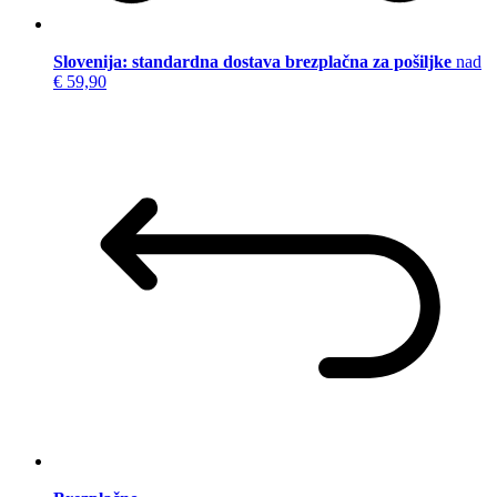
Slovenija: standardna dostava brezplačna za pošiljke
nad
€ 59,90