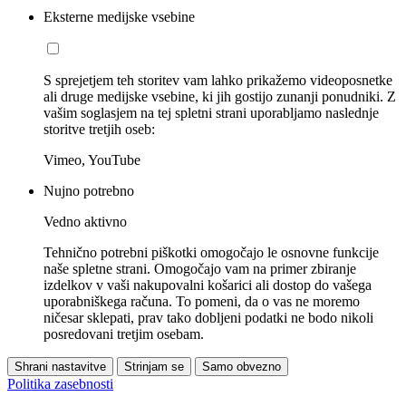
Eksterne medijske vsebine
S sprejetjem teh storitev vam lahko prikažemo videoposnetke
ali druge medijske vsebine, ki jih gostijo zunanji ponudniki. Z
vašim soglasjem na tej spletni strani uporabljamo naslednje
storitve tretjih oseb:
Vimeo, YouTube
Nujno potrebno
Vedno aktivno
Tehnično potrebni piškotki omogočajo le osnovne funkcije
naše spletne strani. Omogočajo vam na primer zbiranje
izdelkov v vaši nakupovalni košarici ali dostop do vašega
uporabniškega računa. To pomeni, da o vas ne moremo
ničesar sklepati, prav tako dobljeni podatki ne bodo nikoli
posredovani tretjim osebam.
Shrani nastavitve
Strinjam se
Samo obvezno
Politika zasebnosti