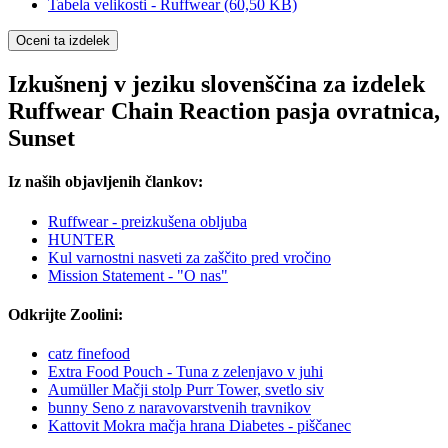
Tabela velikosti - Ruffwear
(60,50 KB)
Oceni ta izdelek
Izkušnenj v jeziku slovenščina za izdelek
Ruffwear Chain Reaction pasja ovratnica,
Sunset
Iz naših objavljenih člankov:
Ruffwear - preizkušena obljuba
HUNTER
Kul varnostni nasveti za zaščito pred vročino
Mission Statement - "O nas"
Odkrijte Zoolini:
catz finefood
Extra Food Pouch - Tuna z zelenjavo v juhi
Aumüller Mačji stolp Purr Tower, svetlo siv
bunny Seno z naravovarstvenih travnikov
Kattovit Mokra mačja hrana Diabetes - piščanec