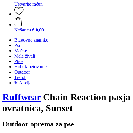
Ustvarite račun
Košarica
€ 0,00
Blagovne znamke
Psi
Mačke
Male živali
Ptice
Hobi kmetovanje
Outdoor
Trendi
% Akcija
Ruffwear
Chain Reaction pasja
ovratnica, Sunset
Outdoor oprema za pse