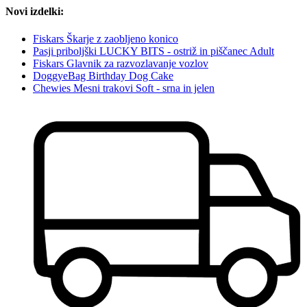
Novi izdelki:
Fiskars Škarje z zaobljeno konico
Pasji priboljški LUCKY BITS - ostriž in piščanec Adult
Fiskars Glavnik za razvozlavanje vozlov
DoggyeBag Birthday Dog Cake
Chewies Mesni trakovi Soft - srna in jelen