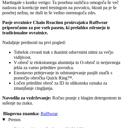
Martingale s kratko verigo: Ta posebna različica omogoča še več
nadzora in korekcije med treningom na povodcu, hkrati pa je še
posebej nežna, ne duši in še vedno onemogoča zdrs.
Pasje ovratnice Chain Reaction proizvajalca Ruffwear
priporočamo za pse vseh pasem, ki prelahko zdrsnejo iz
tradicionalne ovratnice.
Nadaljnje prednosti na prvi pogled:
Tubelok cevasti trak s tkanimi odsevnimi nitmi za večjo
vidljivost.
V-obroč iz eloksiranega aluminija in O-obroč iz nerjavnega
jekla za varno pritrditev povodca.
Enostavno pritrjevanje in odstranjevanje pasjih značk s
pomočjo obročka Quick Ring™.
Ločen pritrdilni obroč za ID in silikonska oznaka za
zmanjšanje cingljanja.
Navodila za vzdrževanje:
Ročno pranje z blagim detergentom in
sušenje na zraku.
Blagovna znamka:
Ruffwear
Prenos