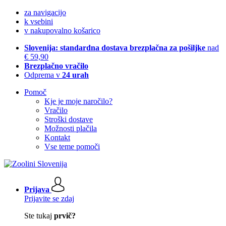
za navigacijo
k vsebini
v nakupovalno košarico
Slovenija: standardna dostava brezplačna za pošiljke
nad
€ 59,90
Brezplačno vračilo
Odprema v
24 urah
Pomoč
Kje je moje naročilo?
Vračilo
Stroški dostave
Možnosti plačila
Kontakt
Vse teme pomoči
Prijava
Prijavite se zdaj
Ste tukaj
prvič?