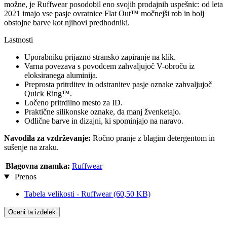
možne, je Ruffwear posodobil eno svojih prodajnih uspešnic: od leta
2021 imajo vse pasje ovratnice Flat Out™ močnejši rob in bolj
obstojne barve kot njihovi predhodniki.
Lastnosti
Uporabniku prijazno stransko zapiranje na klik.
Varna povezava s povodcem zahvaljujoč V-obroču iz
eloksiranega aluminija.
Preprosta pritrditev in odstranitev pasje oznake zahvaljujoč
Quick Ring™.
Ločeno pritrdilno mesto za ID.
Praktične silikonske oznake, da manj žvenketajo.
Odlične barve in dizajni, ki spominjajo na naravo.
Navodila za vzdrževanje:
Ročno pranje z blagim detergentom in
sušenje na zraku.
Blagovna znamka:
Ruffwear
Prenos
Tabela velikosti - Ruffwear
(60,50 KB)
Oceni ta izdelek