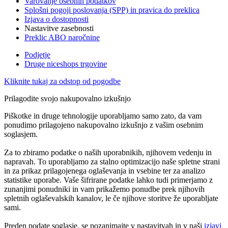
Varovanje osebnih podatkov
Splošni pogoji poslovanja (SPP) in pravica do preklica
Izjava o dostopnosti
Nastavitve zasebnosti
Preklic ABO naročnine
Podjetje
Druge niceshops trgovine
Kliknite tukaj za odstop od pogodbe
Prilagodite svojo nakupovalno izkušnjo
Piškotke in druge tehnologije uporabljamo samo zato, da vam
ponudimo prilagojeno nakupovalno izkušnjo z vašim osebnim
soglasjem.
Za to zbiramo podatke o naših uporabnikih, njihovem vedenju in
napravah. To uporabljamo za stalno optimizacijo naše spletne strani
in za prikaz prilagojenega oglaševanja in vsebine ter za analizo
statistike uporabe. Vaše šifrirane podatke lahko tudi primerjamo z
zunanjimi ponudniki in vam prikažemo ponudbe prek njihovih
spletnih oglaševalskih kanalov, le če njihove storitve že uporabljate
sami.
Preden podate soglasje, se pozanimajte v nastavitvah in v naši
izjavi