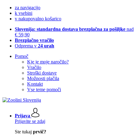
za navigacijo
k vsebini
v nakupovalno košarico
Slovenija: standardna dostava brezplačna za pošiljke
nad
€ 59,90
Brezplačno vračilo
Odprema v
24 urah
Pomoč
Kje je moje naročilo?
Vračilo
Stroški dostave
Možnosti plačila
Kontakt
Vse teme pomoči
Prijava
Prijavite se zdaj
Ste tukaj
prvič?