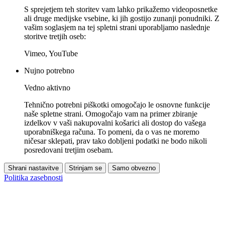
S sprejetjem teh storitev vam lahko prikažemo videoposnetke
ali druge medijske vsebine, ki jih gostijo zunanji ponudniki. Z
vašim soglasjem na tej spletni strani uporabljamo naslednje
storitve tretjih oseb:
Vimeo, YouTube
Nujno potrebno
Vedno aktivno
Tehnično potrebni piškotki omogočajo le osnovne funkcije
naše spletne strani. Omogočajo vam na primer zbiranje
izdelkov v vaši nakupovalni košarici ali dostop do vašega
uporabniškega računa. To pomeni, da o vas ne moremo
ničesar sklepati, prav tako dobljeni podatki ne bodo nikoli
posredovani tretjim osebam.
Shrani nastavitve
Strinjam se
Samo obvezno
Politika zasebnosti