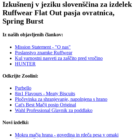
Izkušnenj v jeziku slovenščina za izdelek
Ruffwear Flat Out pasja ovratnica,
Spring Burst
Iz naših objavljenih člankov:
Mission Statement - "O nas"
Poslanstvo znamke Ruffwear
Kul varnostni nasveti za zaščito pred vročino
HUNTER
Odkrijte Zoolini:
Purbello
8in1 Flavours - Meaty Biscuits
Pločevinka za shranjevanje, napolnjena s hrano
Cat's Best Mačji posip Original
Wahl Professional Glavnik za poddlako
Novi izdelki:
Mokra mačja hrana - govedina in rdeča pesa v omaki