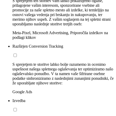
S sprejetjem teh storitev vam lahko prikazujemo oglase,
prilagojene vašim interesom, sponzorirane vsebine ali
promocije za naše spletno mesto ali izdelke, ki temleljijo na
osnovi vašega vedenja pri brskanju in nakupovanju, ter
merimo njihov uspeh. Z vašim soglasjem na tej spletni strani
uporabljamo naslednje storitve tretjih oseb:
Meta-Pixel, Microsoft Advertising, Priporočila izdelkov na
podlagi klikov
Razširjen Conversion Tracking
S sprejetjem te storitve lahko bolje razumemo in ocenimo
uspešnost našega spletnega oglaševanja ter optimiziramo našo
oglaševalsko ponudbo. V ta namen vaše šifrirane osebne
podatke sinhroniziramo z naslednjimi zunanjimi ponudniki, če
že uporabljate njihove storitve:
Google Ads
Izvedba