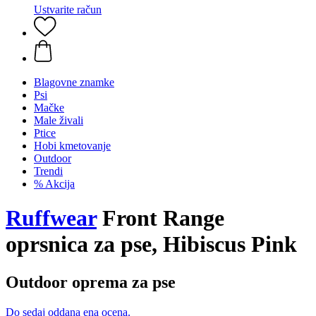
Ustvarite račun
Blagovne znamke
Psi
Mačke
Male živali
Ptice
Hobi kmetovanje
Outdoor
Trendi
% Akcija
Ruffwear
Front Range
oprsnica za pse, Hibiscus Pink
Outdoor oprema za pse
Do sedaj oddana ena ocena.