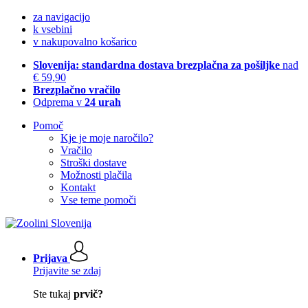
za navigacijo
k vsebini
v nakupovalno košarico
Slovenija: standardna dostava brezplačna za pošiljke
nad
€ 59,90
Brezplačno vračilo
Odprema v
24 urah
Pomoč
Kje je moje naročilo?
Vračilo
Stroški dostave
Možnosti plačila
Kontakt
Vse teme pomoči
Prijava
Prijavite se zdaj
Ste tukaj
prvič?