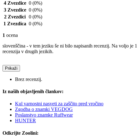
4 Zvezdice
0
(0%)
3 Zvezdice
0
(0%)
2 Zvezdici
0
(0%)
1 Zvezdica
0
(0%)
1
ocena
slovenščina - v tem jeziku še ni bilo napisanih recenzij. Na voljo je 1
recenzija v drugih jezikih.
Prikaži
Brez recenzij.
Iz naših objavljenih člankov:
Kul varnostni nasveti za zaščito pred vročino
Zgodba o znamki VEGDOG
Poslanstvo znamke Ruffwear
HUNTER
Odkrijte Zoolini: