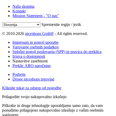
Naša skupina
Kontakt
Mission Statement - "O nas"
Spremenite regijo / jezik
© 2010-2026
niceshops GmbH
- All rights reserved.
Impresum in pogoji uporabe
Varovanje osebnih podatkov
Splošni pogoji poslovanja (SPP) in pravica do preklica
Izjava o dostopnosti
Nastavitve zasebnosti
Preklic ABO naročnine
Podjetje
Druge niceshops trgovine
Kliknite tukaj za odstop od pogodbe
Prilagodite svojo nakupovalno izkušnjo
Piškotke in druge tehnologije uporabljamo samo zato, da vam
ponudimo prilagojeno nakupovalno izkušnjo z vašim osebnim
soglasjem.