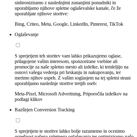
sinhroniziramo z naslednjimi zunanjimi ponudniki in
uporabljamo njihove spletne oglaševalske kanale, če že
uporabljate njihove storitve:
Bing, Criteo, Meta, Google, LinkedIn, Pinterest, TikTok
Oglaševanje
S sprejetjem teh storitev vam lahko prikazujemo oglase,
prilagojene vašim interesom, sponzorirane vsebine ali
promocije za naše spletno mesto ali izdelke, ki temleljijo na
osnovi vašega vedenja pri brskanju in nakupovanju, ter
merimo njihov uspeh. Z vašim soglasjem na tej spletni strani
uporabljamo naslednje storitve tretjih oseb:
Meta-Pixel, Microsoft Advertising, Priporočila izdelkov na
podlagi klikov
Razširjen Conversion Tracking
S sprejetjem te storitve lahko bolje razumemo in ocenimo
uspešnost našega spletnega oglaševanja ter optimiziramo našo