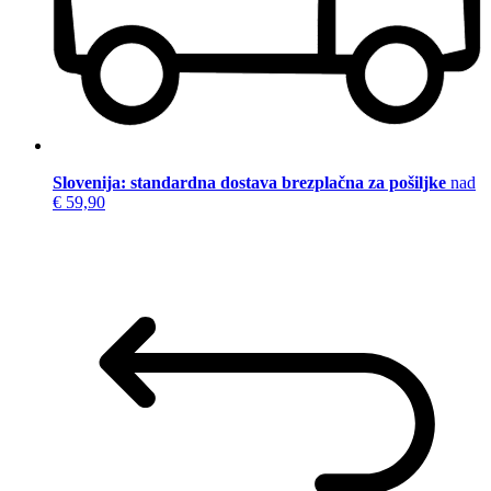
Slovenija: standardna dostava brezplačna za pošiljke
nad
€ 59,90