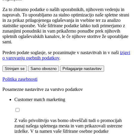
Za to zbiramo podatke o naših uporabnikih, njihovem vedenju in
napravah. To uporabljamo za stalno optimizacijo naše spletne strani
in za prikaz prilagojenega oglaševanja in vsebine ter za analizo
statistike uporabe. Vaše šifrirane podatke lahko tudi primerjamo z
zunanjimi ponudniki in vam prikažemo ponudbe prek njihovih
spletnih oglaševalskih kanalov, le če njihove storitve že uporabljate
sami.
Preden podate soglasje, se pozanimajte v nastavitvah in v naši
izjavi
o varovanju osebnih podatkov
.
Strinjam se
Samo obvezno
Prilagajanje nastavitev
Politika zasebnosti
Posamezne nastavitve za varstvo podatkov
Customer match marketing
Z vašo privolitvijo vas bomo obveščali tudi o promocijah
zunaj našega spletnega mesta in vam prikazovali ustrezne
izdelke. V ta namen vaše šifrirane osebne podatke