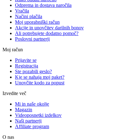
Odprema in dostava naročila
Vračila
Načini plačila
Moj uporabniški račun
Akcije in unovčitev darilnih bonov
Ali potrebujete dodatno pomoč?
Poslovni partnerji
Moj račun
Prijavite se
Registracija
Ste pozabili geslo?
Kje se nahaja moj paket?
Unovčite kodo za popust
Izvedite več
Mi in naše okolje
Magazin
Videoposnetki izdelkov
Naši partnerji
Affiliate program
O nas