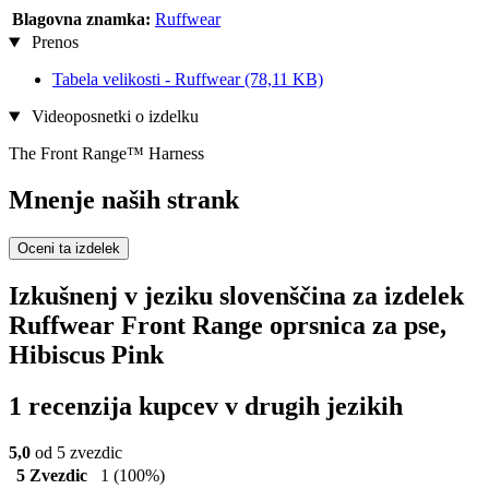
Blagovna znamka:
Ruffwear
Prenos
Tabela velikosti - Ruffwear
(78,11 KB)
Videoposnetki o izdelku
The Front Range™ Harness
Mnenje naših strank
Oceni ta izdelek
Izkušnenj v jeziku slovenščina za izdelek
Ruffwear Front Range oprsnica za pse,
Hibiscus Pink
1 recenzija kupcev v drugih jezikih
5,0
od 5 zvezdic
5 Zvezdic
1
(100%)