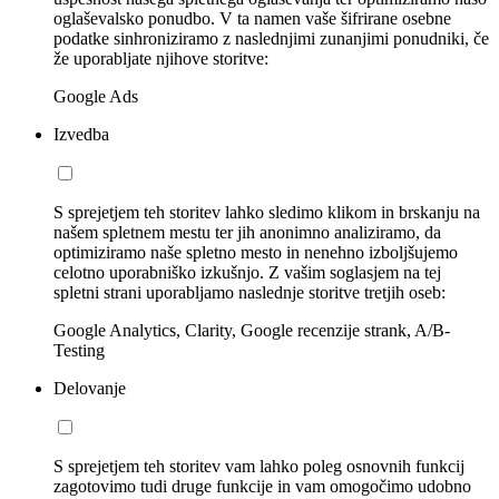
oglaševalsko ponudbo. V ta namen vaše šifrirane osebne
podatke sinhroniziramo z naslednjimi zunanjimi ponudniki, če
že uporabljate njihove storitve:
Google Ads
Izvedba
S sprejetjem teh storitev lahko sledimo klikom in brskanju na
našem spletnem mestu ter jih anonimno analiziramo, da
optimiziramo naše spletno mesto in nenehno izboljšujemo
celotno uporabniško izkušnjo. Z vašim soglasjem na tej
spletni strani uporabljamo naslednje storitve tretjih oseb:
Google Analytics, Clarity, Google recenzije strank, A/B-
Testing
Delovanje
S sprejetjem teh storitev vam lahko poleg osnovnih funkcij
zagotovimo tudi druge funkcije in vam omogočimo udobno