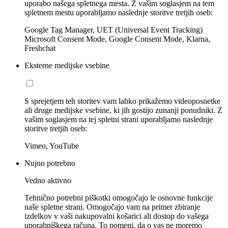
uporabo našega spletnega mesta. Z vašim soglasjem na tem
spletnem mestu uporabljamo naslednje storitve tretjih oseb:
Google Tag Manager, UET (Universal Event Tracking)
Microsoft Consent Mode, Google Consent Mode, Klarna,
Freshchat
Eksterne medijske vsebine
S sprejetjem teh storitev vam lahko prikažemo videoposnetke
ali druge medijske vsebine, ki jih gostijo zunanji ponudniki. Z
vašim soglasjem na tej spletni strani uporabljamo naslednje
storitve tretjih oseb:
Vimeo, YouTube
Nujno potrebno
Vedno aktivno
Tehnično potrebni piškotki omogočajo le osnovne funkcije
naše spletne strani. Omogočajo vam na primer zbiranje
izdelkov v vaši nakupovalni košarici ali dostop do vašega
uporabniškega računa. To pomeni, da o vas ne moremo