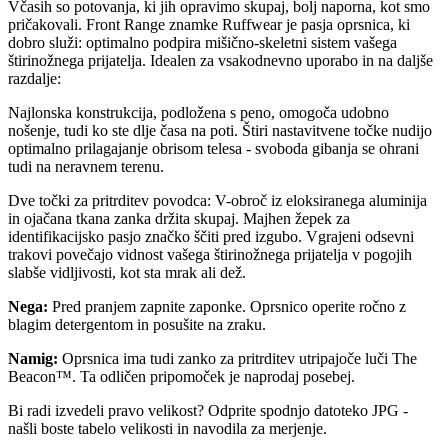
Včasih so potovanja, ki jih opravimo skupaj, bolj naporna, kot smo
pričakovali. Front Range znamke Ruffwear je pasja oprsnica, ki
dobro služi: optimalno podpira mišično-skeletni sistem vašega
štirinožnega prijatelja. Idealen za vsakodnevno uporabo in na daljše
razdalje:
Najlonska konstrukcija, podložena s peno, omogoča udobno
nošenje, tudi ko ste dlje časa na poti. Štiri nastavitvene točke nudijo
optimalno prilagajanje obrisom telesa - svoboda gibanja se ohrani
tudi na neravnem terenu.
Dve točki za pritrditev povodca: V-obroč iz eloksiranega aluminija
in ojačana tkana zanka držita skupaj. Majhen žepek za
identifikacijsko pasjo značko ščiti pred izgubo. Vgrajeni odsevni
trakovi povečajo vidnost vašega štirinožnega prijatelja v pogojih
slabše vidljivosti, kot sta mrak ali dež.
Nega:
Pred pranjem zapnite zaponke. Oprsnico operite ročno z
blagim detergentom in posušite na zraku.
Namig:
Oprsnica ima tudi zanko za pritrditev utripajoče luči The
Beacon™. Ta odličen pripomoček je naprodaj posebej.
Bi radi izvedeli pravo velikost? Odprite spodnjo datoteko JPG -
našli boste tabelo velikosti in navodila za merjenje.