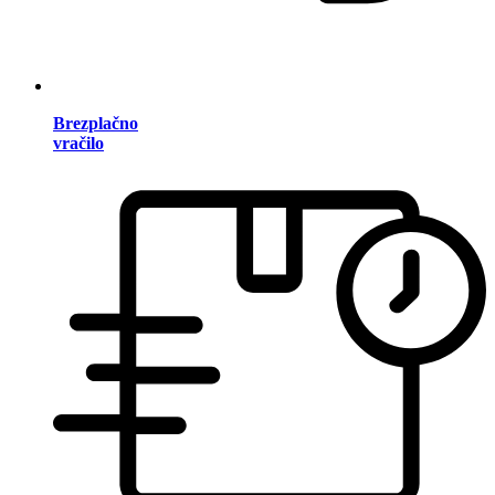
Brezplačno
vračilo