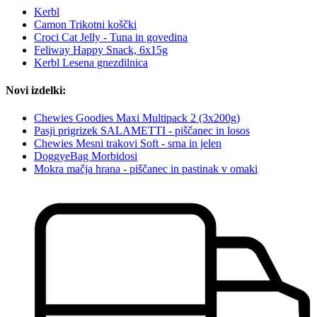
Kerbl
Camon Trikotni koščki
Croci Cat Jelly - Tuna in govedina
Feliway Happy Snack, 6x15g
Kerbl Lesena gnezdilnica
Novi izdelki:
Chewies Goodies Maxi Multipack 2 (3x200g)
Pasji prigrizek SALAMETTI - piščanec in losos
Chewies Mesni trakovi Soft - srna in jelen
DoggyeBag Morbidosi
Mokra mačja hrana - piščanec in pastinak v omaki