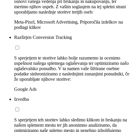
osnovi vašega vedenja pri brskanju in nakupovanju, ter
merimo njihov uspeh. Z vašim soglasjem na tej spletni strani
uporabljamo naslednje storitve tretjih oseb:
Meta-Pixel, Microsoft Advertising, Priporočila izdelkov na
podlagi klikov
Razširjen Conversion Tracking
S sprejetjem te storitve lahko bolje razumemo in ocenimo
uspešnost našega spletnega oglaševanja ter optimiziramo našo
oglaševalsko ponudbo. V ta namen vaše šifrirane osebne
podatke sinhroniziramo z naslednjimi zunanjimi ponudniki, če
že uporabljate njihove storitve:
Google Ads
Izvedba
S sprejetjem teh storitev lahko sledimo klikom in brskanju na
našem spletnem mestu ter jih anonimno analiziramo, da
optimiziramo naše spletno mesto in nenehno izboljšujemo