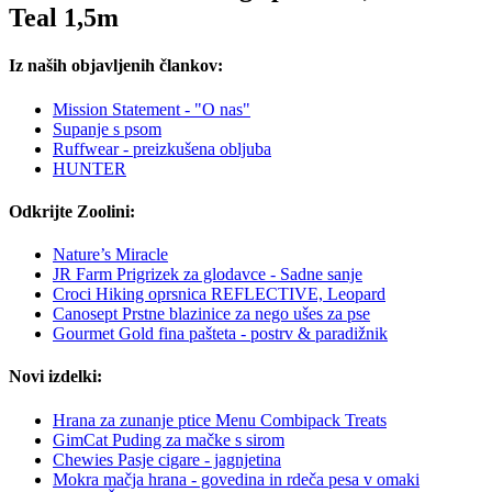
Teal 1,5m
Iz naših objavljenih člankov:
Mission Statement - "O nas"
Supanje s psom
Ruffwear - preizkušena obljuba
HUNTER
Odkrijte Zoolini:
Nature’s Miracle
JR Farm Prigrizek za glodavce - Sadne sanje
Croci Hiking oprsnica REFLECTIVE, Leopard
Canosept Prstne blazinice za nego ušes za pse
Gourmet Gold fina pašteta - postrv & paradižnik
Novi izdelki:
Hrana za zunanje ptice Menu Combipack Treats
GimCat Puding za mačke s sirom
Chewies Pasje cigare - jagnjetina
Mokra mačja hrana - govedina in rdeča pesa v omaki