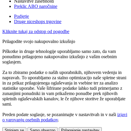
Nastavitve zasebnosti
Preklic ABO naročnine
Podjetje
Druge niceshops trgovine
Kliknite tukaj za odstop od pogodbe
Prilagodite svojo nakupovalno izkušnjo
Piškotke in druge tehnologije uporabljamo samo zato, da vam
ponudimo prilagojeno nakupovalno izkušnjo z vašim osebnim
soglasjem.
Za to zbiramo podatke o naših uporabnikih, njihovem vedenju in
napravah. To uporabljamo za stalno optimizacijo naše spletne strani
in za prikaz prilagojenega oglaševanja in vsebine ter za analizo
statistike uporabe. Vaše šifrirane podatke lahko tudi primerjamo z
zunanjimi ponudniki in vam prikažemo ponudbe prek njihovih
spletnih oglaševalskih kanalov, le če njihove storitve že uporabljate
sami.
Preden podate soglasje, se pozanimajte v nastavitvah in v naši
izjavi
o varovanju osebnih podatkov
.
Strinjam se
Samo obvezno
Prilagajanje nastavitev