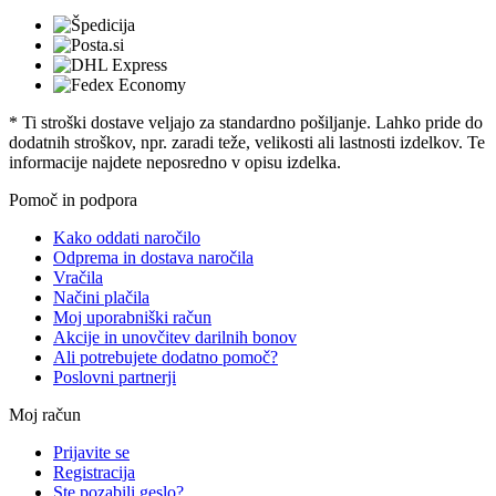
* Ti stroški dostave veljajo za standardno pošiljanje. Lahko pride do
dodatnih stroškov, npr. zaradi teže, velikosti ali lastnosti izdelkov. Te
informacije najdete neposredno v opisu izdelka.
Pomoč in podpora
Kako oddati naročilo
Odprema in dostava naročila
Vračila
Načini plačila
Moj uporabniški račun
Akcije in unovčitev darilnih bonov
Ali potrebujete dodatno pomoč?
Poslovni partnerji
Moj račun
Prijavite se
Registracija
Ste pozabili geslo?