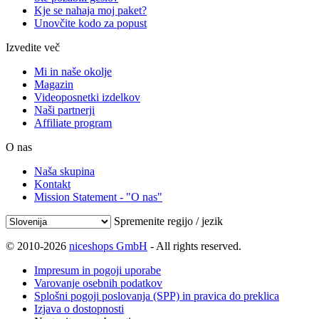
Kje se nahaja moj paket?
Unovčite kodo za popust
Izvedite več
Mi in naše okolje
Magazin
Videoposnetki izdelkov
Naši partnerji
Affiliate program
O nas
Naša skupina
Kontakt
Mission Statement - "O nas"
Spremenite regijo / jezik
© 2010-2026
niceshops GmbH
- All rights reserved.
Impresum in pogoji uporabe
Varovanje osebnih podatkov
Splošni pogoji poslovanja (SPP) in pravica do preklica
Izjava o dostopnosti