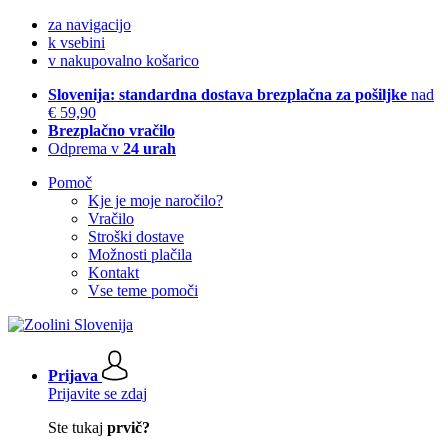
za navigacijo
k vsebini
v nakupovalno košarico
Slovenija: standardna dostava brezplačna za pošiljke
nad
€ 59,90
Brezplačno vračilo
Odprema v
24 urah
Pomoč
Kje je moje naročilo?
Vračilo
Stroški dostave
Možnosti plačila
Kontakt
Vse teme pomoči
Prijava
Prijavite se zdaj
Ste tukaj
prvič?