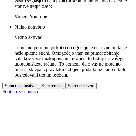
vašim soglasjem na tej spletni strani uporabljamo naslednje
storitve tretjih oseb:
Vimeo, YouTube
Nujno potrebno
Vedno aktivno
Tehnično potrebni piškotki omogočajo le osnovne funkcije
naše spletne strani. Omogočajo vam na primer zbiranje
izdelkov v vaši nakupovalni košarici ali dostop do vašega
uporabniškega računa. To pomeni, da o vas ne moremo
ničesar sklepati, prav tako dobljeni podatki ne bodo nikoli
posredovani tretjim osebam.
Shrani nastavitve
Strinjam se
Samo obvezno
Politika zasebnosti