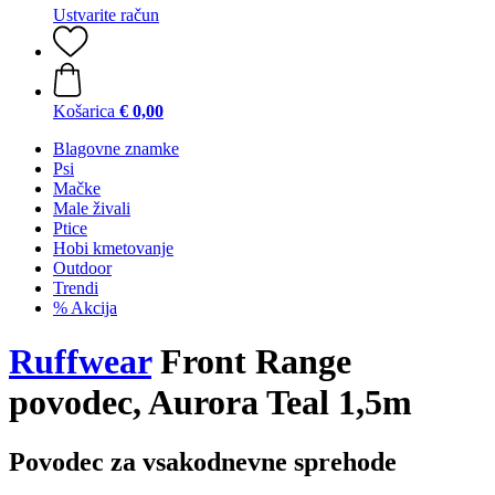
Ustvarite račun
Košarica
€ 0,00
Blagovne znamke
Psi
Mačke
Male živali
Ptice
Hobi kmetovanje
Outdoor
Trendi
% Akcija
Ruffwear
Front Range
povodec, Aurora Teal 1,5m
Povodec za vsakodnevne sprehode