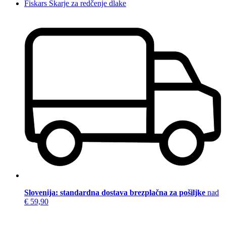
Fiskars Škarje za redčenje dlake
Slovenija: standardna dostava brezplačna za pošiljke
nad
€ 59,90