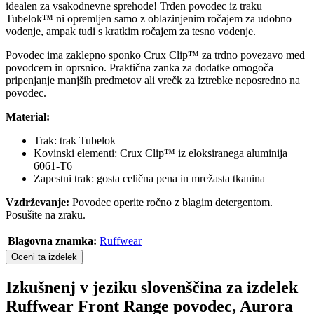
idealen za vsakodnevne sprehode! Trden povodec iz traku
Tubelok™ ni opremljen samo z oblazinjenim ročajem za udobno
vodenje, ampak tudi s kratkim ročajem za tesno vodenje.
Povodec ima zaklepno sponko Crux Clip™ za trdno povezavo med
povodcem in oprsnico. Praktična zanka za dodatke omogoča
pripenjanje manjših predmetov ali vrečk za iztrebke neposredno na
povodec.
Material:
Trak: trak Tubelok
Kovinski elementi: Crux Clip™ iz eloksiranega aluminija
6061-T6
Zapestni trak: gosta celična pena in mrežasta tkanina
Vzdrževanje:
Povodec operite ročno z blagim detergentom.
Posušite na zraku.
Blagovna znamka:
Ruffwear
Oceni ta izdelek
Izkušnenj v jeziku slovenščina za izdelek
Ruffwear Front Range povodec, Aurora