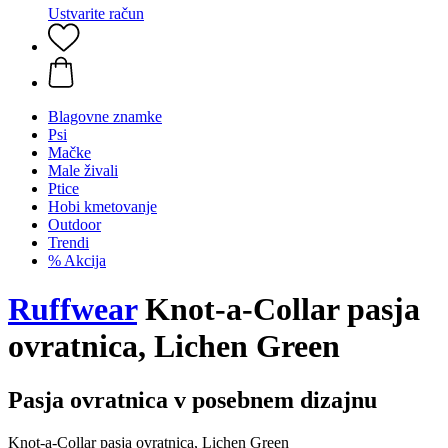
Ustvarite račun
Blagovne znamke
Psi
Mačke
Male živali
Ptice
Hobi kmetovanje
Outdoor
Trendi
% Akcija
Ruffwear
Knot-a-Collar pasja
ovratnica, Lichen Green
Pasja ovratnica v posebnem dizajnu
Knot-a-Collar pasja ovratnica, Lichen Green