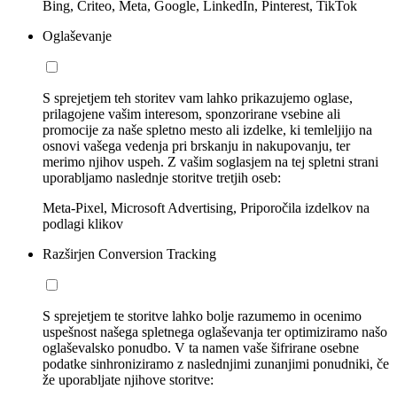
Bing, Criteo, Meta, Google, LinkedIn, Pinterest, TikTok
Oglaševanje
S sprejetjem teh storitev vam lahko prikazujemo oglase,
prilagojene vašim interesom, sponzorirane vsebine ali
promocije za naše spletno mesto ali izdelke, ki temleljijo na
osnovi vašega vedenja pri brskanju in nakupovanju, ter
merimo njihov uspeh. Z vašim soglasjem na tej spletni strani
uporabljamo naslednje storitve tretjih oseb:
Meta-Pixel, Microsoft Advertising, Priporočila izdelkov na
podlagi klikov
Razširjen Conversion Tracking
S sprejetjem te storitve lahko bolje razumemo in ocenimo
uspešnost našega spletnega oglaševanja ter optimiziramo našo
oglaševalsko ponudbo. V ta namen vaše šifrirane osebne
podatke sinhroniziramo z naslednjimi zunanjimi ponudniki, če
že uporabljate njihove storitve: