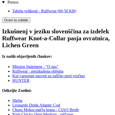
Prenos
Tabela velikosti - Ruffwear
(60,50 KB)
Oceni ta izdelek
Izkušnenj v jeziku slovenščina za izdelek
Ruffwear Knot-a-Collar pasja ovratnica,
Lichen Green
Iz naših objavljenih člankov:
Mission Statement - "O nas"
Ruffwear - preizkušena obljuba
Kul varnostni nasveti za zaščito pred vročino
HUNTER
Odkrijte Zoolini:
Sheba
Leonardo Drink Atlantic Cod
Churu Mokra mačja hrana - CIAO Broth
Rinti Chicko Dent Medium - piščanec