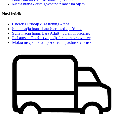
Mačja hrana - čista govedina z lanenim oljem
Novi izdelki:
Chewies Priboljški za trening - raca
Suha mačja hrana Lara Sterilized - piščanec
Suha mačja hrana Lara Adult - puran in piščanec
Ib Laursen Obešalo za ptičjo hrano iz vrbovih vej
Mokra mačja hrana - piščanec in pastinak v omaki