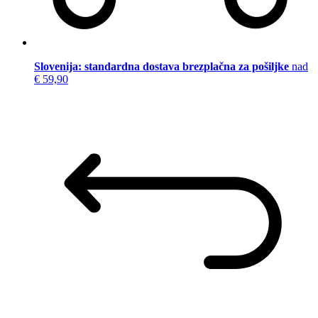
Slovenija: standardna dostava brezplačna za pošiljke
nad
€ 59,90