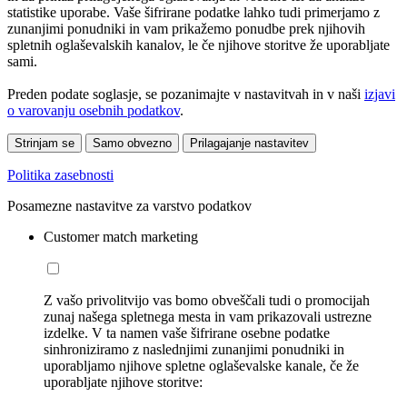
statistike uporabe. Vaše šifrirane podatke lahko tudi primerjamo z
zunanjimi ponudniki in vam prikažemo ponudbe prek njihovih
spletnih oglaševalskih kanalov, le če njihove storitve že uporabljate
sami.
Preden podate soglasje, se pozanimajte v nastavitvah in v naši
izjavi
o varovanju osebnih podatkov
.
Strinjam se
Samo obvezno
Prilagajanje nastavitev
Politika zasebnosti
Posamezne nastavitve za varstvo podatkov
Customer match marketing
Z vašo privolitvijo vas bomo obveščali tudi o promocijah
zunaj našega spletnega mesta in vam prikazovali ustrezne
izdelke. V ta namen vaše šifrirane osebne podatke
sinhroniziramo z naslednjimi zunanjimi ponudniki in
uporabljamo njihove spletne oglaševalske kanale, če že
uporabljate njihove storitve: