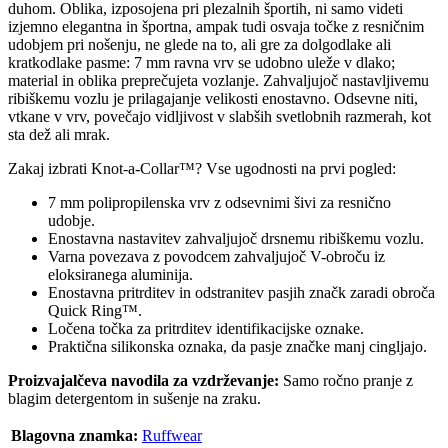
duhom. Oblika, izposojena pri plezalnih športih, ni samo videti
izjemno elegantna in športna, ampak tudi osvaja točke z resničnim
udobjem pri nošenju, ne glede na to, ali gre za dolgodlake ali
kratkodlake pasme: 7 mm ravna vrv se udobno uleže v dlako;
material in oblika preprečujeta vozlanje. Zahvaljujoč nastavljivemu
ribiškemu vozlu je prilagajanje velikosti enostavno. Odsevne niti,
vtkane v vrv, povečajo vidljivost v slabših svetlobnih razmerah, kot
sta dež ali mrak.
Zakaj izbrati Knot-a-Collar™? Vse ugodnosti na prvi pogled:
7 mm polipropilenska vrv z odsevnimi šivi za resnično
udobje.
Enostavna nastavitev zahvaljujoč drsnemu ribiškemu vozlu.
Varna povezava z povodcem zahvaljujoč V-obroču iz
eloksiranega aluminija.
Enostavna pritrditev in odstranitev pasjih značk zaradi obroča
Quick Ring™.
Ločena točka za pritrditev identifikacijske oznake.
Praktična silikonska oznaka, da pasje značke manj cingljajo.
Proizvajalčeva navodila za vzdrževanje:
Samo ročno pranje z
blagim detergentom in sušenje na zraku.
Blagovna znamka:
Ruffwear