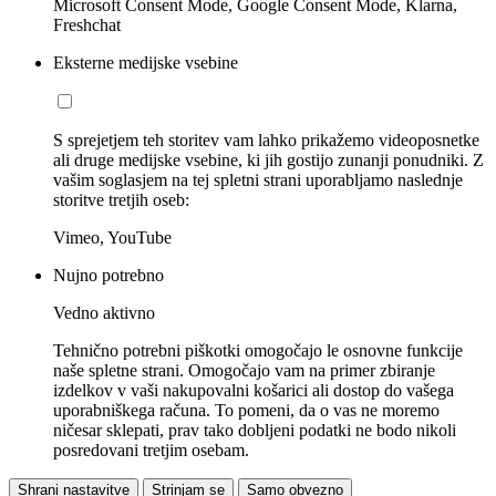
Microsoft Consent Mode, Google Consent Mode, Klarna,
Freshchat
Eksterne medijske vsebine
S sprejetjem teh storitev vam lahko prikažemo videoposnetke
ali druge medijske vsebine, ki jih gostijo zunanji ponudniki. Z
vašim soglasjem na tej spletni strani uporabljamo naslednje
storitve tretjih oseb:
Vimeo, YouTube
Nujno potrebno
Vedno aktivno
Tehnično potrebni piškotki omogočajo le osnovne funkcije
naše spletne strani. Omogočajo vam na primer zbiranje
izdelkov v vaši nakupovalni košarici ali dostop do vašega
uporabniškega računa. To pomeni, da o vas ne moremo
ničesar sklepati, prav tako dobljeni podatki ne bodo nikoli
posredovani tretjim osebam.
Shrani nastavitve
Strinjam se
Samo obvezno