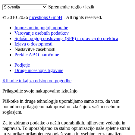
Spremenite regijo / jezik
© 2010-2026
niceshops GmbH
- All rights reserved.
Impresum in pogoji uporabe
Varovanje osebnih podatkov
Splošni pogoji poslovanja (SPP) in pravica do preklica
Izjava o dostopnosti
Nastavitve zasebnosti
Preklic ABO naročnine
Podjetje
Druge niceshops trgovine
Kliknite tukaj za odstop od pogodbe
Prilagodite svojo nakupovalno izkušnjo
Piškotke in druge tehnologije uporabljamo samo zato, da vam
ponudimo prilagojeno nakupovalno izkušnjo z vašim osebnim
soglasjem.
Za to zbiramo podatke o naših uporabnikih, njihovem vedenju in
napravah. To uporabljamo za stalno optimizacijo naše spletne strani
in za prikaz prilagojenega oglaševanja in vsebine ter za analizo