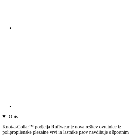
Opis
Knot-a-Collar™ podjetja Ruffwear je nova rešitev ovratnice iz
polipropilenske plezalne vrvi in ​​lastnike psov navdihuje s športnim