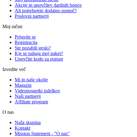
Akcije in unovčitev darilnih bonov
Ali potrebujete dodatno pomoč?
Poslovni partnerji
Moj račun
Prijavite se
Registracija
Ste pozabili geslo?
Kje se nahaja moj paket?
Unovčite kodo za popust
Izvedite več
Mi in naše okolje
Magazin
Videoposnetki izdelkov
Naši partnerji
Affiliate program
O nas
Naša skupina
Kontakt
Mission Statement - "O nas"