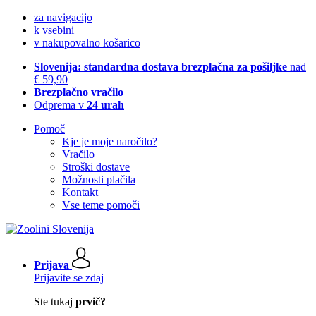
za navigacijo
k vsebini
v nakupovalno košarico
Slovenija: standardna dostava brezplačna za pošiljke
nad
€ 59,90
Brezplačno vračilo
Odprema v
24 urah
Pomoč
Kje je moje naročilo?
Vračilo
Stroški dostave
Možnosti plačila
Kontakt
Vse teme pomoči
Prijava
Prijavite se zdaj
Ste tukaj
prvič?