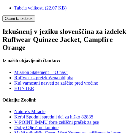
Tabela velikosti
(22,07 KB)
Oceni ta izdelek
Izkušnenj v jeziku slovenščina za izdelek
Ruffwear Quinzee Jacket, Campfire
Orange
Iz naših objavljenih člankov:
Mission Statement - "O nas"
Ruffwear - preizkušena obljuba
Kul varnostni nasveti za zaščito pred vročino
HUNTER
Odkrijte Zoolini:
Nature’s Miracle
Kerbl Spodnji sprednji del za hiško 82835
V-POINT IMMU forte zeliščni prašek za pse
Doby Olje črne kumine
Mačji priboljški Carny Meat Yummies - piščanec in losos