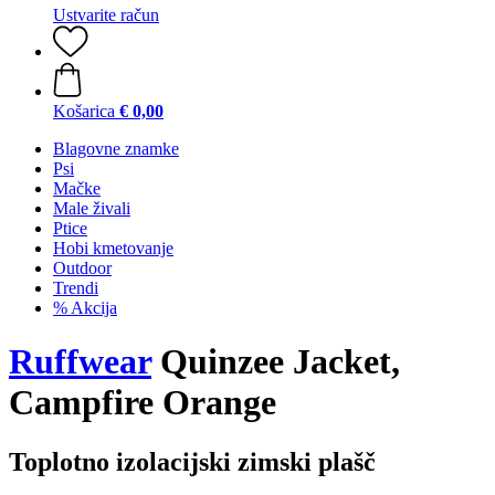
Ustvarite račun
Košarica
€ 0,00
Blagovne znamke
Psi
Mačke
Male živali
Ptice
Hobi kmetovanje
Outdoor
Trendi
% Akcija
Ruffwear
Quinzee Jacket,
Campfire Orange
Toplotno izolacijski zimski plašč