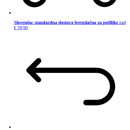
Slovenija: standardna dostava brezplačna za pošiljke
nad
€ 59,90