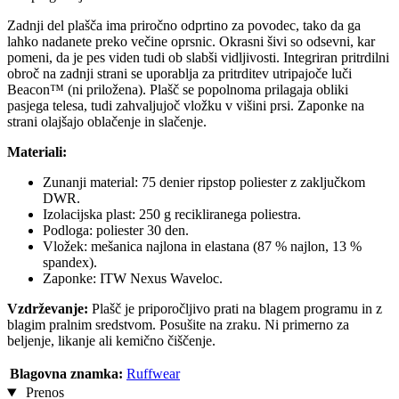
Zadnji del plašča ima priročno odprtino za povodec, tako da ga
lahko nadanete preko večine oprsnic. Okrasni šivi so odsevni, kar
pomeni, da je pes viden tudi ob slabši vidljivosti. Integriran pritrdilni
obroč na zadnji strani se uporablja za pritrditev utripajoče luči
Beacon™ (ni priložena). Plašč se popolnoma prilagaja obliki
pasjega telesa, tudi zahvaljujoč vložku v višini prsi. Zaponke na
strani olajšajo oblačenje in slačenje.
Materiali:
Zunanji material: 75 denier ripstop poliester z zaključkom
DWR.
Izolacijska plast: 250 g recikliranega poliestra.
Podloga: poliester 30 den.
Vložek: mešanica najlona in elastana (87 % najlon, 13 %
spandex).
Zaponke: ITW Nexus Waveloc.
Vzdrževanje:
Plašč je priporočljivo prati na blagem programu in z
blagim pralnim sredstvom. Posušite na zraku. Ni primerno za
beljenje, likanje ali kemično čiščenje.
Blagovna znamka:
Ruffwear
Prenos