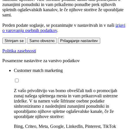
zunanjimi ponudniki in vam prikažemo ponudbe prek njihovih
spletnih oglaševalskih kanalov, le če njihove storitve že uporabljate
sami.
Preden podate soglasje, se pozanimajte v nastavitvah in v naši
izjavi
o varovanju osebnih podatkov
.
Strinjam se
Samo obvezno
Prilagajanje nastavitev
Politika zasebnosti
Posamezne nastavitve za varstvo podatkov
Customer match marketing
Z vašo privolitvijo vas bomo obveščali tudi o promocijah
zunaj našega spletnega mesta in vam prikazovali ustrezne
izdelke. V ta namen vaše šifrirane osebne podatke
sinhroniziramo z naslednjimi zunanjimi ponudniki in
uporabljamo njihove spletne oglaševalske kanale, če že
uporabljate njihove storitve:
Bing, Criteo, Meta, Google, LinkedIn, Pinterest, TikTok