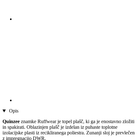
Opis
Quinzee
znamke Ruffwear je topel plašč, ki ga je enostavno zložiti
in spakirati. Oblazinjen plašč je izdelan iz puhaste toplotne
izolacijske plasti iz recikliranega poliestra. Zunanji sloj je prevlečen
z impregnacijo DWR.