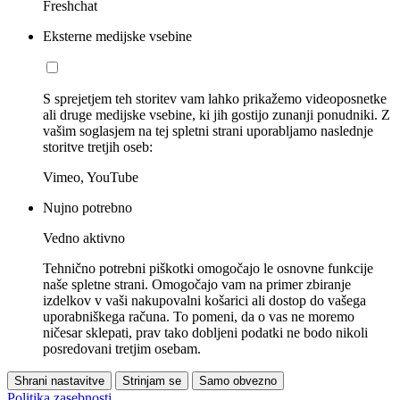
Freshchat
Eksterne medijske vsebine
S sprejetjem teh storitev vam lahko prikažemo videoposnetke
ali druge medijske vsebine, ki jih gostijo zunanji ponudniki. Z
vašim soglasjem na tej spletni strani uporabljamo naslednje
storitve tretjih oseb:
Vimeo, YouTube
Nujno potrebno
Vedno aktivno
Tehnično potrebni piškotki omogočajo le osnovne funkcije
naše spletne strani. Omogočajo vam na primer zbiranje
izdelkov v vaši nakupovalni košarici ali dostop do vašega
uporabniškega računa. To pomeni, da o vas ne moremo
ničesar sklepati, prav tako dobljeni podatki ne bodo nikoli
posredovani tretjim osebam.
Shrani nastavitve
Strinjam se
Samo obvezno
Politika zasebnosti