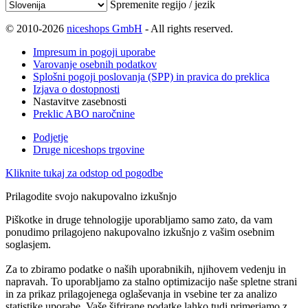
Spremenite regijo / jezik
© 2010-2026
niceshops GmbH
- All rights reserved.
Impresum in pogoji uporabe
Varovanje osebnih podatkov
Splošni pogoji poslovanja (SPP) in pravica do preklica
Izjava o dostopnosti
Nastavitve zasebnosti
Preklic ABO naročnine
Podjetje
Druge niceshops trgovine
Kliknite tukaj za odstop od pogodbe
Prilagodite svojo nakupovalno izkušnjo
Piškotke in druge tehnologije uporabljamo samo zato, da vam
ponudimo prilagojeno nakupovalno izkušnjo z vašim osebnim
soglasjem.
Za to zbiramo podatke o naših uporabnikih, njihovem vedenju in
napravah. To uporabljamo za stalno optimizacijo naše spletne strani
in za prikaz prilagojenega oglaševanja in vsebine ter za analizo
statistike uporabe. Vaše šifrirane podatke lahko tudi primerjamo z