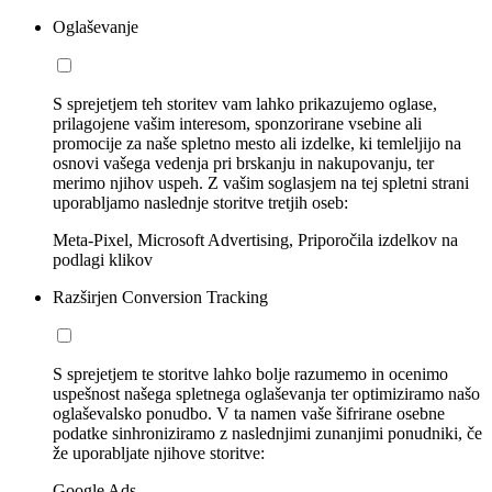
Oglaševanje
S sprejetjem teh storitev vam lahko prikazujemo oglase,
prilagojene vašim interesom, sponzorirane vsebine ali
promocije za naše spletno mesto ali izdelke, ki temleljijo na
osnovi vašega vedenja pri brskanju in nakupovanju, ter
merimo njihov uspeh. Z vašim soglasjem na tej spletni strani
uporabljamo naslednje storitve tretjih oseb:
Meta-Pixel, Microsoft Advertising, Priporočila izdelkov na
podlagi klikov
Razširjen Conversion Tracking
S sprejetjem te storitve lahko bolje razumemo in ocenimo
uspešnost našega spletnega oglaševanja ter optimiziramo našo
oglaševalsko ponudbo. V ta namen vaše šifrirane osebne
podatke sinhroniziramo z naslednjimi zunanjimi ponudniki, če
že uporabljate njihove storitve:
Google Ads