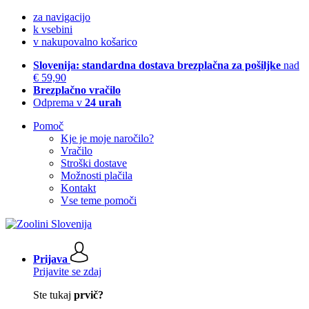
za navigacijo
k vsebini
v nakupovalno košarico
Slovenija: standardna dostava brezplačna za pošiljke
nad
€ 59,90
Brezplačno vračilo
Odprema v
24 urah
Pomoč
Kje je moje naročilo?
Vračilo
Stroški dostave
Možnosti plačila
Kontakt
Vse teme pomoči
Prijava
Prijavite se zdaj
Ste tukaj
prvič?