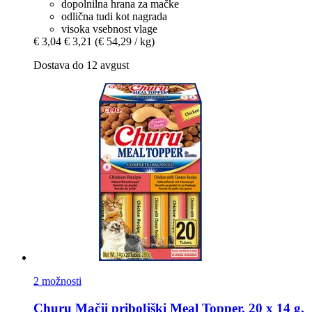
dopolnilna hrana za mačke
odlična tudi kot nagrada
visoka vsebnost vlage
€ 3,04
€ 3,21
(€ 54,29 / kg)
Dostava do 12 avgust
2 možnosti
Churu
Mačji priboljški Meal Topper, 20 x 14 g,