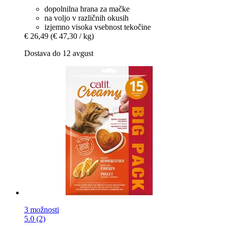
dopolnilna hrana za mačke
na voljo v različnih okusih
izjemno visoka vsebnost tekočine
€ 26,49
(€ 47,30 / kg)
Dostava do 12 avgust
3 možnosti
5.0 (2)