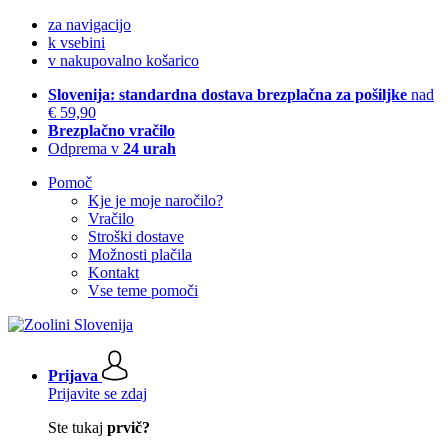
za navigacijo
k vsebini
v nakupovalno košarico
Slovenija: standardna dostava brezplačna za pošiljke
nad
€ 59,90
Brezplačno vračilo
Odprema v
24 urah
Pomoč
Kje je moje naročilo?
Vračilo
Stroški dostave
Možnosti plačila
Kontakt
Vse teme pomoči
Prijava
Prijavite se zdaj
Ste tukaj
prvič?