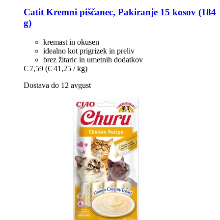
Catit
Kremni piščanec, Pakiranje 15 kosov (184
g)
kremast in okusen
idealno kot prigrizek in preliv
brez žitaric in umetnih dodatkov
€ 7,59
(€ 41,25 / kg)
Dostava do 12 avgust