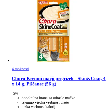
4 možnosti
Churu
Kremni mačji prigrizek -​ Skin&Coat, 4
x 14 g, Piščanec (56 g)
-5%
dopolnilna hrana za odrasle mačke
izjemno visoka vsebnost vlage
nizka vsebnost kalorij