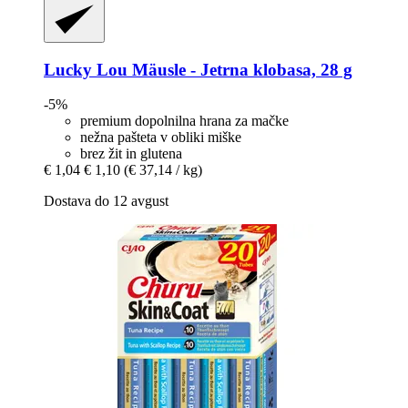
Lucky Lou
Mäusle -​ Jetrna klobasa, 28 g
-5%
premium dopolnilna hrana za mačke
nežna pašteta v obliki miške
brez žit in glutena
€ 1,04
€ 1,10
(€ 37,14 / kg)
Dostava do 12 avgust