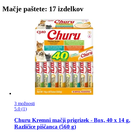
Mačje paštete: 17 izdelkov
3 možnosti
5.0 (1)
Churu
Kremni mačji prigrizek -​ Box, 40 x 14 g,
Različice piščanca (560 g)