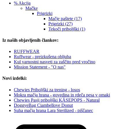
% Akcija
Mačke
Prigrizki
Mačje paštete (17)
Prigrizki (27)
Tekoči priboljški (1)
Iz naših objavljenih člankov:
RUFFWEAR
Ruffwear - preizkušena obljuba
Kul varnostni nasveti za zaščito pred vročino
Mission Statement - "O nas"
Novi izdelki:
Chewies Priboljški za trening - losos
Mokra mačja hrana - govedina in rdeča pesa v omaki
Chewies Pasji priboljški KÄSEPOPS - Natural
DoggyeBag Ciambellove Donut
Suha mačja hrana Lara Sterilized - piščanec