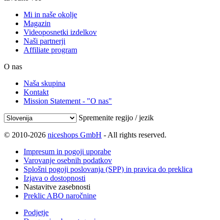
Mi in naše okolje
Magazin
Videoposnetki izdelkov
Naši partnerji
Affiliate program
O nas
Naša skupina
Kontakt
Mission Statement - "O nas"
Spremenite regijo / jezik
© 2010-2026
niceshops GmbH
- All rights reserved.
Impresum in pogoji uporabe
Varovanje osebnih podatkov
Splošni pogoji poslovanja (SPP) in pravica do preklica
Izjava o dostopnosti
Nastavitve zasebnosti
Preklic ABO naročnine
Podjetje