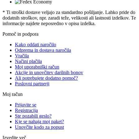
* Ti stroški dostave veljajo za standardno pošiljanje. Lahko pride do
dodatnih stroškov, npr. zaradi teže, velikosti ali lastnosti izdelkov. Te
informacije najdete neposredno v opisu izdelka.
Pomoč in podpora
Kako oddati naročilo
Odprema in dostava naročila
Vračila
Načini plačila
Moj uporabniški račun
Akcije in unovčitev darilnih bonov
Ali potrebujete dodatno pomoč?
Poslovni partnerji
Moj račun
Prijavite se
Registracija
Ste pozabili geslo?
Kje se nahaja moj paket?
Unovčite kodo za popust
Izvedite več