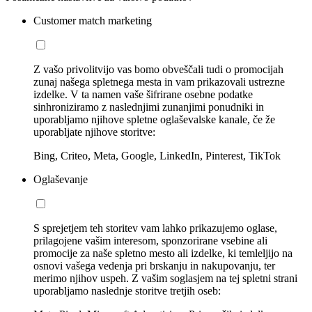
Customer match marketing
Z vašo privolitvijo vas bomo obveščali tudi o promocijah
zunaj našega spletnega mesta in vam prikazovali ustrezne
izdelke. V ta namen vaše šifrirane osebne podatke
sinhroniziramo z naslednjimi zunanjimi ponudniki in
uporabljamo njihove spletne oglaševalske kanale, če že
uporabljate njihove storitve:
Bing, Criteo, Meta, Google, LinkedIn, Pinterest, TikTok
Oglaševanje
S sprejetjem teh storitev vam lahko prikazujemo oglase,
prilagojene vašim interesom, sponzorirane vsebine ali
promocije za naše spletno mesto ali izdelke, ki temleljijo na
osnovi vašega vedenja pri brskanju in nakupovanju, ter
merimo njihov uspeh. Z vašim soglasjem na tej spletni strani
uporabljamo naslednje storitve tretjih oseb: