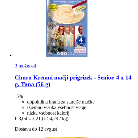
3 možnosti
Churu
Kremni mačji prigrizek -​ Senior, 4 x 14
g, Tuna (56 g)
-5%
dopolnilna hrana za starejše mačke
izjemno visoka vsebnost vlage
nizka vsebnost kalorij
€ 3,04
€ 3,21
(€ 54,29 / kg)
Dostava do 12 avgust