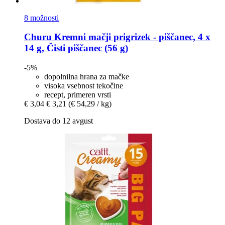
8 možnosti
Churu
Kremni mačji prigrizek -​ piščanec, 4 x
14 g, Čisti piščanec (56 g)
-5%
dopolnilna hrana za mačke
visoka vsebnost tekočine
recept, primeren vrsti
€ 3,04
€ 3,21
(€ 54,29 / kg)
Dostava do 12 avgust