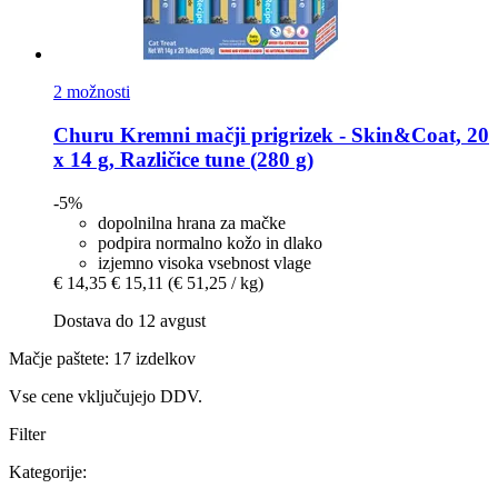
2 možnosti
Churu
Kremni mačji prigrizek -​ Skin&Coat, 20
x 14 g, Različice tune (280 g)
-5%
dopolnilna hrana za mačke
podpira normalno kožo in dlako
izjemno visoka vsebnost vlage
€ 14,35
€ 15,11
(€ 51,25 / kg)
Dostava do 12 avgust
Mačje paštete: 17 izdelkov
Vse cene vključujejo DDV.
Filter
Kategorije: