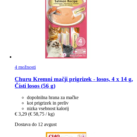
4 možnosti
Churu
Kremni mačji prigrizek -​ losos, 4 x 14 g,
Čisti losos (56 g)
dopolnilna hrana za mačke
kot prigrizek in preliv
nizka vsebnost kalorij
€ 3,29
(€ 58,75 / kg)
Dostava do 12 avgust