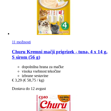
11 možnosti
Churu
Kremni mačji prigrizek -​ tuna, 4 x 14 g,
S sirom (56 g)
dopolnilna hrana za mačke
visoka vsebnost tekočine
izbrane sestavine
€ 3,29
(€ 58,75 / kg)
Dostava do 12 avgust