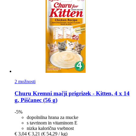
2 možnosti
Churu
Kremni mačji prigrizek -​ Kitten, 4 x 14
g, Piščanec (56 g)
-5%
dopolnilna hrana za mucke
s tavrinom in vitaminom E
nizka kalorična vsebnost
€ 3,04
€ 3,21
(€ 54,29 / kg)