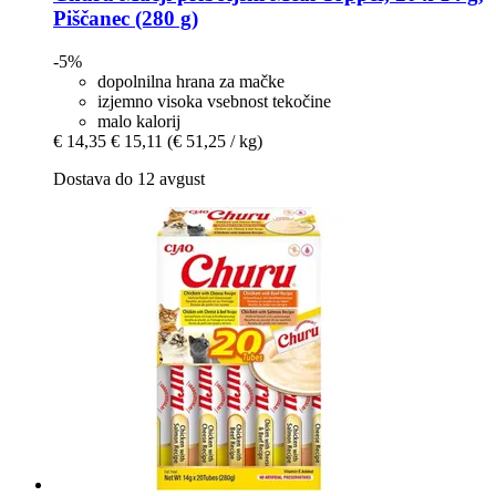
Piščanec (280 g)
-5%
dopolnilna hrana za mačke
izjemno visoka vsebnost tekočine
malo kalorij
€ 14,35
€ 15,11
(€ 51,25 / kg)
Dostava do 12 avgust