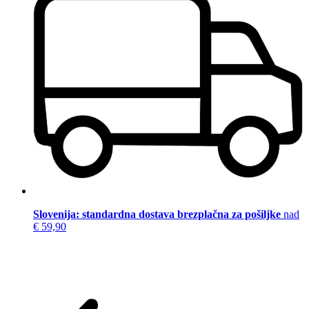
Slovenija: standardna dostava brezplačna za pošiljke
nad
€ 59,90