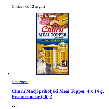
Dostava do 12 avgust
5 možnosti
Churu
Mačji priboljški Meal Topper, 4 x 14 g,
Piščanec in sir (56 g)
-5%