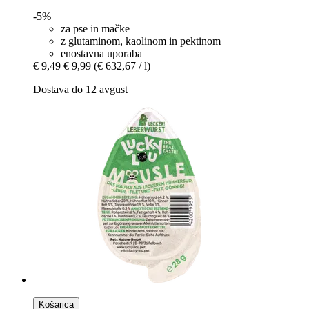
-5%
za pse in mačke
z glutaminom, kaolinom in pektinom
enostavna uporaba
€ 9,49
€ 9,99
(€ 632,67 / l)
Dostava do 12 avgust
Košarica