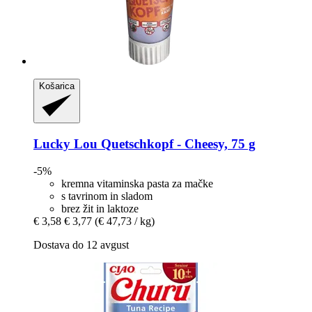
Košarica
Lucky Lou
Quetschkopf -​ Cheesy, 75 g
-5%
kremna vitaminska pasta za mačke
s tavrinom in sladom
brez žit in laktoze
€ 3,58
€ 3,77
(€ 47,73 / kg)
Dostava do 12 avgust