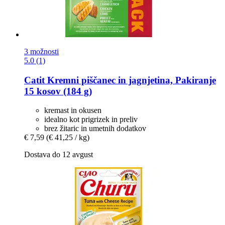
3 možnosti
5.0 (1)
Catit
Kremni piščanec in jagnjetina, Pakiranje
15 kosov (184 g)
kremast in okusen
idealno kot prigrizek in preliv
brez žitaric in umetnih dodatkov
€ 7,59
(€ 41,25 / kg)
Dostava do 12 avgust