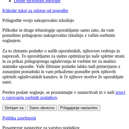
Druge niceshops trgovine
Kliknite tukaj za odstop od pogodbe
Prilagodite svojo nakupovalno izkušnjo
Piškotke in druge tehnologije uporabljamo samo zato, da vam
ponudimo prilagojeno nakupovalno izkušnjo z vašim osebnim
soglasjem.
Za to zbiramo podatke o naših uporabnikih, njihovem vedenju in
napravah. To uporabljamo za stalno optimizacijo naše spletne strani
in za prikaz prilagojenega oglaševanja in vsebine ter za analizo
statistike uporabe. Vaše šifrirane podatke lahko tudi primerjamo z
zunanjimi ponudniki in vam prikažemo ponudbe prek njihovih
spletnih oglaševalskih kanalov, le če njihove storitve že uporabljate
sami.
Preden podate soglasje, se pozanimajte v nastavitvah in v naši
izjavi
o varovanju osebnih podatkov
.
Strinjam se
Samo obvezno
Prilagajanje nastavitev
Politika zasebnosti
Posamezne nastavitve za varstvo podatkov