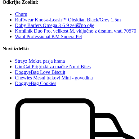
Odkrijte Zoolini:
Churu
Ruffwear Knot-a-Leash™ Obsidian Black/Grey 1,5m
Doby Barfers Omega 3-6-9 zeliščno olje
Krmilnik Duo Pro, velikost M, vključno z drsnimi vrati 70570
Wahl Professional KM Supera Pet
Novi izdelki:
Strayz Mokra pasja hrana
GimCat Prigrizki za mačke Nutri Bites
DoggyeBag Love Biscuit
Chewies Mesni trakovi Mini - govedina
DoggyeBag Cookies