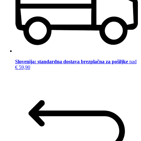
Slovenija: standardna dostava brezplačna za pošiljke
nad
€ 59,90