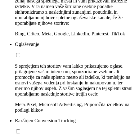
zunaj našega spletnega mesta in vam prikazovali ustrezne
izdelke. V ta namen vaše šifrirane osebne podatke
sinhroniziramo z naslednjimi zunanjimi ponudniki in
uporabljamo njihove spletne oglaševalske kanale, če že
uporabljate njihove storitve:
Bing, Criteo, Meta, Google, LinkedIn, Pinterest, TikTok
Oglaševanje
S sprejetjem teh storitev vam lahko prikazujemo oglase,
prilagojene vašim interesom, sponzorirane vsebine ali
promocije za naše spletno mesto ali izdelke, ki temleljijo na
osnovi vašega vedenja pri brskanju in nakupovanju, ter
merimo njihov uspeh. Z vašim soglasjem na tej spletni strani
uporabljamo naslednje storitve tretjih oseb:
Meta-Pixel, Microsoft Advertising, Priporočila izdelkov na
podlagi klikov
Razširjen Conversion Tracking