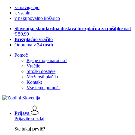
za navigacijo
k vsebini
v nakupovalno košarico
Slovenija: standardna dostava brezplačna za pošiljke
nad
€ 59,90
Brezplačno vračilo
Odprema v
24 urah
Pomoč
Kje je moje naročilo?
Vračilo
Stroški dostave
Možnosti plačila
Kontakt
Vse teme pomoči
Prijava
Prijavite se zdaj
Ste tukaj
prvič?