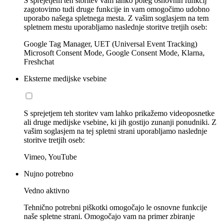
S sprejetjem teh storitev vam lahko poleg osnovnih funkcij
zagotovimo tudi druge funkcije in vam omogočimo udobno
uporabo našega spletnega mesta. Z vašim soglasjem na tem
spletnem mestu uporabljamo naslednje storitve tretjih oseb:
Google Tag Manager, UET (Universal Event Tracking)
Microsoft Consent Mode, Google Consent Mode, Klarna,
Freshchat
Eksterne medijske vsebine
S sprejetjem teh storitev vam lahko prikažemo videoposnetke
ali druge medijske vsebine, ki jih gostijo zunanji ponudniki. Z
vašim soglasjem na tej spletni strani uporabljamo naslednje
storitve tretjih oseb:
Vimeo, YouTube
Nujno potrebno
Vedno aktivno
Tehnično potrebni piškotki omogočajo le osnovne funkcije
naše spletne strani. Omogočajo vam na primer zbiranje