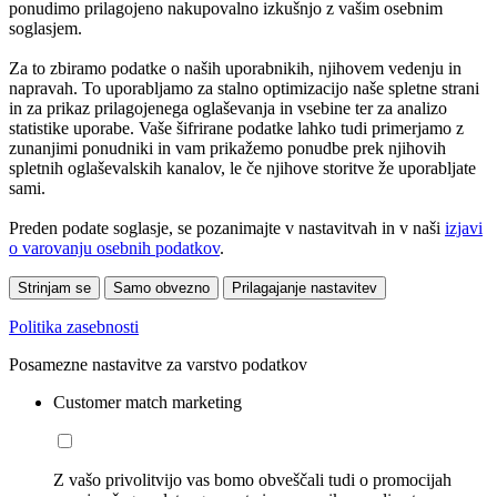
ponudimo prilagojeno nakupovalno izkušnjo z vašim osebnim
soglasjem.
Za to zbiramo podatke o naših uporabnikih, njihovem vedenju in
napravah. To uporabljamo za stalno optimizacijo naše spletne strani
in za prikaz prilagojenega oglaševanja in vsebine ter za analizo
statistike uporabe. Vaše šifrirane podatke lahko tudi primerjamo z
zunanjimi ponudniki in vam prikažemo ponudbe prek njihovih
spletnih oglaševalskih kanalov, le če njihove storitve že uporabljate
sami.
Preden podate soglasje, se pozanimajte v nastavitvah in v naši
izjavi
o varovanju osebnih podatkov
.
Strinjam se
Samo obvezno
Prilagajanje nastavitev
Politika zasebnosti
Posamezne nastavitve za varstvo podatkov
Customer match marketing
Z vašo privolitvijo vas bomo obveščali tudi o promocijah