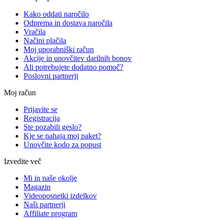
Kako oddati naročilo
Odprema in dostava naročila
Vračila
Načini plačila
Moj uporabniški račun
Akcije in unovčitev darilnih bonov
Ali potrebujete dodatno pomoč?
Poslovni partnerji
Moj račun
Prijavite se
Registracija
Ste pozabili geslo?
Kje se nahaja moj paket?
Unovčite kodo za popust
Izvedite več
Mi in naše okolje
Magazin
Videoposnetki izdelkov
Naši partnerji
Affiliate program