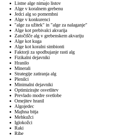
Listne alge nimajo listov
Alge v koralnem grebenu
Jedci alg so pomembni
Alge v konkurenci
"alge za užitek" in "alge za nalaganje"
Alge kot prebivalci akvarija
Zatočišče alg v grebenskem akvariju
Alge kot kuga
Alge kot koralni simbionti
Faktorji za spodbujanje rasti alg
Fizikalni dejavniki
Hranilo
Minerali
Strategije zatiranja alg
Plenilci
Minimalni dejavniki
Optimizirajte osvetlitev
Prevlado modre svetlobe
Omejitev hranil
Algojedec
Majhna bitja
Mehkužci
Iglokožci
Raki
Ribe