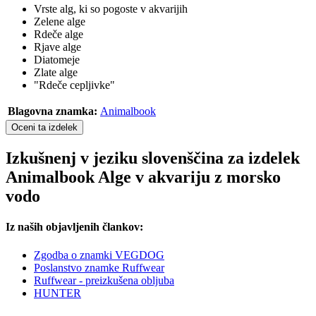
Vrste alg, ki so pogoste v akvarijih
Zelene alge
Rdeče alge
Rjave alge
Diatomeje
Zlate alge
"Rdeče cepljivke"
Blagovna znamka:
Animalbook
Oceni ta izdelek
Izkušnenj v jeziku slovenščina za izdelek
Animalbook Alge v akvariju z morsko
vodo
Iz naših objavljenih člankov:
Zgodba o znamki VEGDOG
Poslanstvo znamke Ruffwear
Ruffwear - preizkušena obljuba
HUNTER