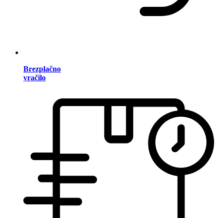
Brezplačno
vračilo