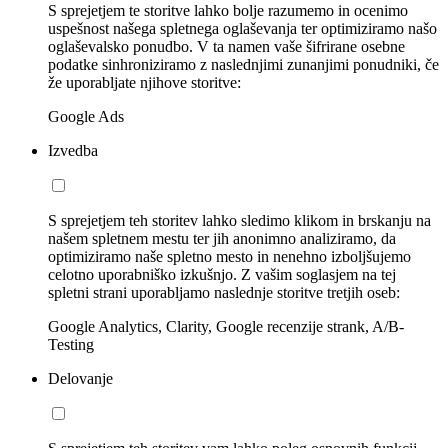
S sprejetjem te storitve lahko bolje razumemo in ocenimo
uspešnost našega spletnega oglaševanja ter optimiziramo našo
oglaševalsko ponudbo. V ta namen vaše šifrirane osebne
podatke sinhroniziramo z naslednjimi zunanjimi ponudniki, če
že uporabljate njihove storitve:
Google Ads
Izvedba
S sprejetjem teh storitev lahko sledimo klikom in brskanju na
našem spletnem mestu ter jih anonimno analiziramo, da
optimiziramo naše spletno mesto in nenehno izboljšujemo
celotno uporabniško izkušnjo. Z vašim soglasjem na tej
spletni strani uporabljamo naslednje storitve tretjih oseb:
Google Analytics, Clarity, Google recenzije strank, A/B-
Testing
Delovanje