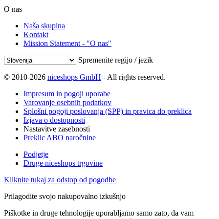
O nas
Naša skupina
Kontakt
Mission Statement - "O nas"
Spremenite regijo / jezik
© 2010-2026
niceshops GmbH
- All rights reserved.
Impresum in pogoji uporabe
Varovanje osebnih podatkov
Splošni pogoji poslovanja (SPP) in pravica do preklica
Izjava o dostopnosti
Nastavitve zasebnosti
Preklic ABO naročnine
Podjetje
Druge niceshops trgovine
Kliknite tukaj za odstop od pogodbe
Prilagodite svojo nakupovalno izkušnjo
Piškotke in druge tehnologije uporabljamo samo zato, da vam