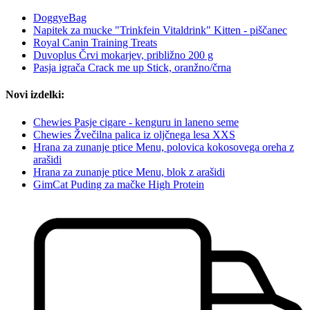
DoggyeBag
Napitek za mucke "Trinkfein Vitaldrink" Kitten - piščanec
Royal Canin Training Treats
Duvoplus Črvi mokarjev, približno 200 g
Pasja igrača Crack me up Stick, oranžno/črna
Novi izdelki:
Chewies Pasje cigare - kenguru in laneno seme
Chewies Žvečilna palica iz oljčnega lesa XXS
Hrana za zunanje ptice Menu, polovica kokosovega oreha z
arašidi
Hrana za zunanje ptice Menu, blok z arašidi
GimCat Puding za mačke High Protein