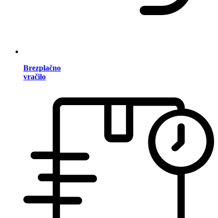
Brezplačno
vračilo