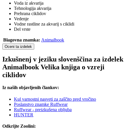
Voda iz akvarija
Tehnologija akvarija
Prehrana ciklidov
Vedenje
Vodne rastline za akvarij s ciklidi
Del vrste
Blagovna znamka:
Animalbook
Oceni ta izdelek
Izkušnenj v jeziku slovenščina za izdelek
Animalbook Velika knjiga o vzreji
ciklidov
Iz naših objavljenih člankov:
Kul varnostni nasveti za zaščito pred vročino
Poslanstvo znamke Ruffwear
Ruffwear - preizkušena obljuba
HUNTER
Odkrijte Zoolini: