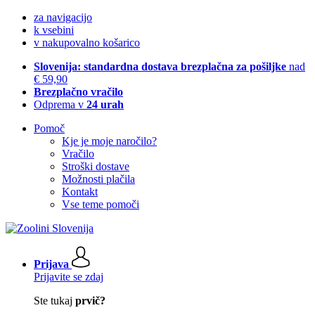
za navigacijo
k vsebini
v nakupovalno košarico
Slovenija: standardna dostava brezplačna za pošiljke
nad
€ 59,90
Brezplačno vračilo
Odprema v
24 urah
Pomoč
Kje je moje naročilo?
Vračilo
Stroški dostave
Možnosti plačila
Kontakt
Vse teme pomoči
Prijava
Prijavite se zdaj
Ste tukaj
prvič?