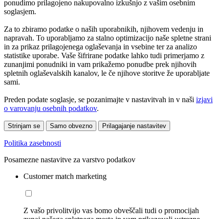
ponudimo prilagojeno nakupovalno izkušnjo z vašim osebnim
soglasjem.
Za to zbiramo podatke o naših uporabnikih, njihovem vedenju in
napravah. To uporabljamo za stalno optimizacijo naše spletne strani
in za prikaz prilagojenega oglaševanja in vsebine ter za analizo
statistike uporabe. Vaše šifrirane podatke lahko tudi primerjamo z
zunanjimi ponudniki in vam prikažemo ponudbe prek njihovih
spletnih oglaševalskih kanalov, le če njihove storitve že uporabljate
sami.
Preden podate soglasje, se pozanimajte v nastavitvah in v naši
izjavi
o varovanju osebnih podatkov
.
Strinjam se
Samo obvezno
Prilagajanje nastavitev
Politika zasebnosti
Posamezne nastavitve za varstvo podatkov
Customer match marketing
Z vašo privolitvijo vas bomo obveščali tudi o promocijah