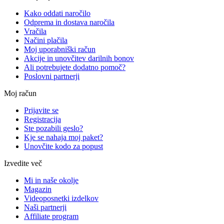
Kako oddati naročilo
Odprema in dostava naročila
Vračila
Načini plačila
Moj uporabniški račun
Akcije in unovčitev darilnih bonov
Ali potrebujete dodatno pomoč?
Poslovni partnerji
Moj račun
Prijavite se
Registracija
Ste pozabili geslo?
Kje se nahaja moj paket?
Unovčite kodo za popust
Izvedite več
Mi in naše okolje
Magazin
Videoposnetki izdelkov
Naši partnerji
Affiliate program