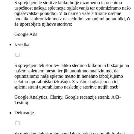
S sprejetjem te storitve lahko bolje razumemo in ocenimo
uspešnost našega spletnega oglaševanja ter optimiziramo našo
oglaševalsko ponudbo. V ta namen vaše šifrirane osebne
podatke sinhroniziramo z naslednjimi zunanjimi ponudniki, če
že uporabljate njihove storitve:
Google Ads
Izvedba
S sprejetjem teh storitev lahko sledimo klikom in brskanju na
našem spletnem mestu ter jih anonimno analiziramo, da
optimiziramo naše spletno mesto in nenehno izboljšujemo
celotno uporabniško izkušnjo. Z vašim soglasjem na tej
spletni strani uporabljamo naslednje storitve tretjih oseb:
Google Analytics, Clarity, Google recenzije strank, A/B-
Testing
Delovanje
S sprejetjem teh storitev vam lahko poleg osnovnih funkcij