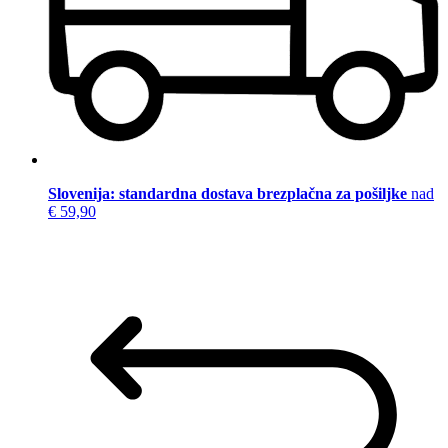
Slovenija: standardna dostava brezplačna za pošiljke
nad
€ 59,90