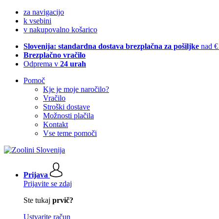
za navigacijo
k vsebini
v nakupovalno košarico
Slovenija: standardna dostava brezplačna za pošiljke
nad €
Brezplačno vračilo
Odprema v
24 urah
Pomoč
Kje je moje naročilo?
Vračilo
Stroški dostave
Možnosti plačila
Kontakt
Vse teme pomoči
Prijava
Prijavite se zdaj
Ste tukaj
prvič?
Ustvarite račun