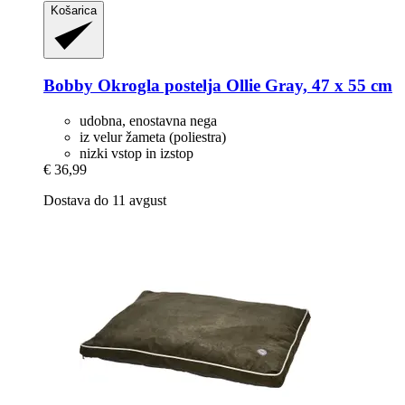
Košarica
Bobby
Okrogla postelja Ollie Gray, 47 x 55 cm
udobna, enostavna nega
iz velur žameta (poliestra)
nizki vstop in izstop
€ 36,99
Dostava do 11 avgust