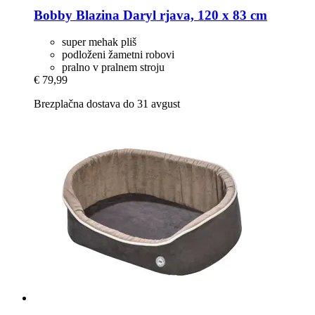
Bobby
Blazina Daryl rjava, 120 x 83 cm
super mehak pliš
podloženi žametni robovi
pralno v pralnem stroju
€ 79,99
Brezplačna dostava do 31 avgust