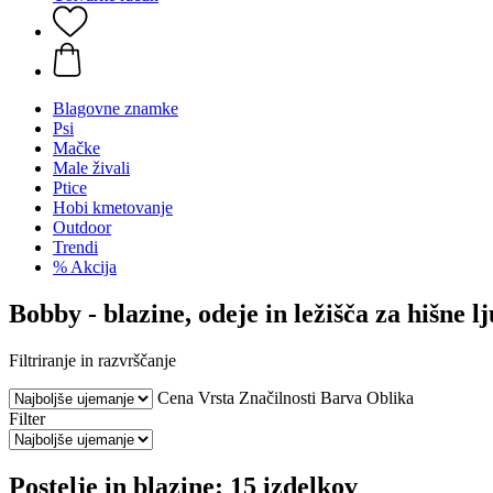
Blagovne znamke
Psi
Mačke
Male živali
Ptice
Hobi kmetovanje
Outdoor
Trendi
% Akcija
Bobby - blazine, odeje in ležišča za hišne l
Filtriranje in razvrščanje
Cena
Vrsta
Značilnosti
Barva
Oblika
Filter
Postelje in blazine: 15 izdelkov