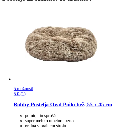
5 možnosti
5.0 (1)
Bobby
Postelja Oval Poilu bež, 55 x 45 cm
pomirja in sprošča
super mehko umetno krzno
pralna v pralnem stroju