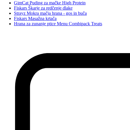
GimCat Puding za mačke High Protein
Fiskars Škarje za redčenje dlake
Strayz Mokra mačja hrana - gos in buča
Fiskars Masažna krtača
Hrana za zunanje ptice Menu Combipack Treats