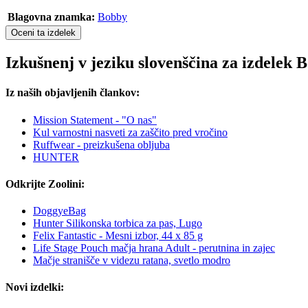
Blagovna znamka:
Bobby
Oceni ta izdelek
Izkušnenj v jeziku slovenščina za izdelek
Iz naših objavljenih člankov:
Mission Statement - "O nas"
Kul varnostni nasveti za zaščito pred vročino
Ruffwear - preizkušena obljuba
HUNTER
Odkrijte Zoolini:
DoggyeBag
Hunter Silikonska torbica za pas, Lugo
Felix Fantastic - Mesni izbor, 44 x 85 g
Life Stage Pouch mačja hrana Adult - perutnina in zajec
Mačje stranišče v videzu ratana, svetlo modro
Novi izdelki: