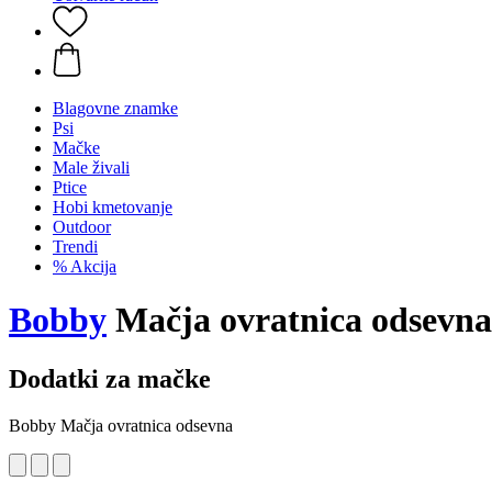
Blagovne znamke
Psi
Mačke
Male živali
Ptice
Hobi kmetovanje
Outdoor
Trendi
% Akcija
Bobby
Mačja ovratnica odsevna
Dodatki za mačke
Bobby Mačja ovratnica odsevna