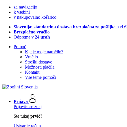
za navigacijo
k vsebini
v nakupovalno košarico
Slovenija: standardna dostava brezplačna za pošiljke
nad €
Brezplačno vračilo
Odprema v
24 urah
Pomoč
Kje je moje naročilo?
Vračilo
Stroški dostave
Možnosti plačila
Kontakt
Vse teme pomoči
Prijava
Prijavite se zdaj
Ste tukaj
prvič?
Ustvarite račun