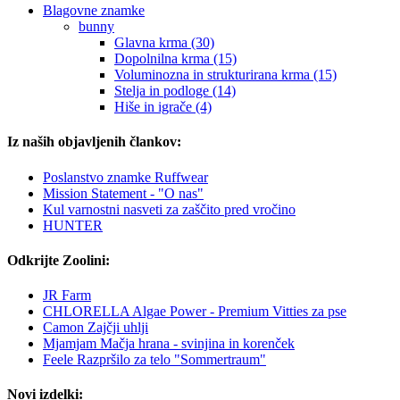
Blagovne znamke
bunny
Glavna krma (30)
Dopolnilna krma (15)
Voluminozna in strukturirana krma (15)
Stelja in podloge (14)
Hiše in igrače (4)
Iz naših objavljenih člankov:
Poslanstvo znamke Ruffwear
Mission Statement - "O nas"
Kul varnostni nasveti za zaščito pred vročino
HUNTER
Odkrijte Zoolini:
JR Farm
CHLORELLA Algae Power - Premium Vitties za pse
Camon Zajčji uhlji
Mjamjam Mačja hrana - svinjina in korenček
Feele Razpršilo za telo "Sommertraum"
Novi izdelki: