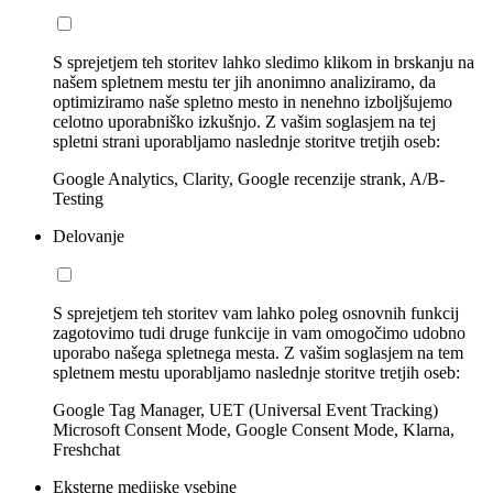
S sprejetjem teh storitev lahko sledimo klikom in brskanju na
našem spletnem mestu ter jih anonimno analiziramo, da
optimiziramo naše spletno mesto in nenehno izboljšujemo
celotno uporabniško izkušnjo. Z vašim soglasjem na tej
spletni strani uporabljamo naslednje storitve tretjih oseb:
Google Analytics, Clarity, Google recenzije strank, A/B-
Testing
Delovanje
S sprejetjem teh storitev vam lahko poleg osnovnih funkcij
zagotovimo tudi druge funkcije in vam omogočimo udobno
uporabo našega spletnega mesta. Z vašim soglasjem na tem
spletnem mestu uporabljamo naslednje storitve tretjih oseb:
Google Tag Manager, UET (Universal Event Tracking)
Microsoft Consent Mode, Google Consent Mode, Klarna,
Freshchat
Eksterne medijske vsebine