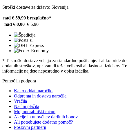
Stroški dostave za državo: Slovenija
nad € 59,90
brezplačno*
nad € 0,00
€ 5,90
* Ti stroški dostave veljajo za standardno pošiljanje. Lahko pride do
dodatnih stroškov, npr. zaradi teže, velikosti ali lastnosti izdelkov. Te
informacije najdete neposredno v opisu izdelka.
Pomoč in podpora
Kako oddati naročilo
Odprema in dostava naročila
Vračila
Načini plačila
Moj uporabniški račun
Akcije in unovčitev darilnih bonov
Ali potrebujete dodatno pomoč?
Poslovni partnerji