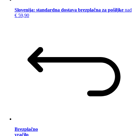
Slovenija: standardna dostava brezplačna za pošiljke
nad
€ 59,90
Brezplačno
vračilo