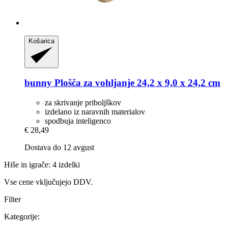
Košarica
bunny
Plošča za vohljanje 24,2 x 9,0 x 24,2 cm
za skrivanje priboljškov
izdelano iz naravnih materialov
spodbuja inteligenco
€ 28,49
Dostava do 12 avgust
Hiše in igrače: 4 izdelki
Vse cene vključujejo DDV.
Filter
Kategorije: