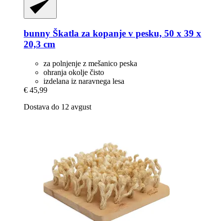
bunny
Škatla za kopanje v pesku, 50 x 39 x
20,3 cm
za polnjenje z mešanico peska
ohranja okolje čisto
izdelana iz naravnega lesa
€ 45,99
Dostava do 12 avgust