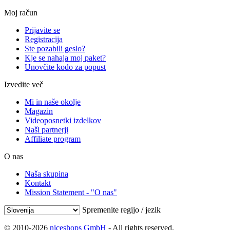
Moj račun
Prijavite se
Registracija
Ste pozabili geslo?
Kje se nahaja moj paket?
Unovčite kodo za popust
Izvedite več
Mi in naše okolje
Magazin
Videoposnetki izdelkov
Naši partnerji
Affiliate program
O nas
Naša skupina
Kontakt
Mission Statement - "O nas"
Spremenite regijo / jezik
© 2010-2026
niceshops GmbH
- All rights reserved.