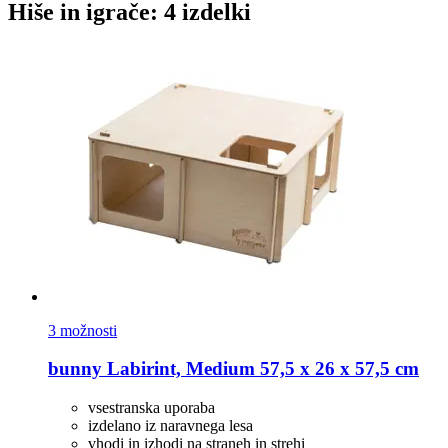
Hiše in igrače: 4 izdelki
3 možnosti
bunny
Labirint, Medium 57,5 x 26 x 57,5 cm
vsestranska uporaba
izdelano iz naravnega lesa
vhodi in izhodi na straneh in strehi