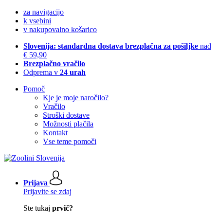
za navigacijo
k vsebini
v nakupovalno košarico
Slovenija: standardna dostava brezplačna za pošiljke
nad
€ 59,90
Brezplačno vračilo
Odprema v
24 urah
Pomoč
Kje je moje naročilo?
Vračilo
Stroški dostave
Možnosti plačila
Kontakt
Vse teme pomoči
Prijava
Prijavite se zdaj
Ste tukaj
prvič?