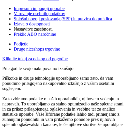
Impresum in pogoji uporabe
Varovanje osebnih podatkov
Splošni pogoji poslovanja (SPP) in pravica do preklica
Izjava o dostopnosti
Nastavitve zasebnosti
Preklic ABO naročnine
Podjetje
Druge niceshops trgovine
Kliknite tukaj za odstop od pogodbe
Prilagodite svojo nakupovalno izkušnjo
Piškotke in druge tehnologije uporabljamo samo zato, da vam
ponudimo prilagojeno nakupovalno izkušnjo z vašim osebnim
soglasjem.
Za to zbiramo podatke o naših uporabnikih, njihovem vedenju in
napravah. To uporabljamo za stalno optimizacijo naše spletne strani
in za prikaz prilagojenega oglaševanja in vsebine ter za analizo
statistike uporabe. Vaše šifrirane podatke lahko tudi primerjamo z
zunanjimi ponudniki in vam prikažemo ponudbe prek njihovih
spletnih oglaševalskih kanalov, le če njihove storitve že uporabljate