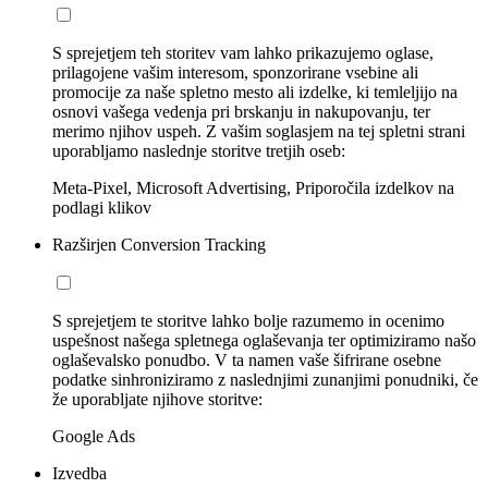
S sprejetjem teh storitev vam lahko prikazujemo oglase,
prilagojene vašim interesom, sponzorirane vsebine ali
promocije za naše spletno mesto ali izdelke, ki temleljijo na
osnovi vašega vedenja pri brskanju in nakupovanju, ter
merimo njihov uspeh. Z vašim soglasjem na tej spletni strani
uporabljamo naslednje storitve tretjih oseb:
Meta-Pixel, Microsoft Advertising, Priporočila izdelkov na
podlagi klikov
Razširjen Conversion Tracking
S sprejetjem te storitve lahko bolje razumemo in ocenimo
uspešnost našega spletnega oglaševanja ter optimiziramo našo
oglaševalsko ponudbo. V ta namen vaše šifrirane osebne
podatke sinhroniziramo z naslednjimi zunanjimi ponudniki, če
že uporabljate njihove storitve:
Google Ads
Izvedba