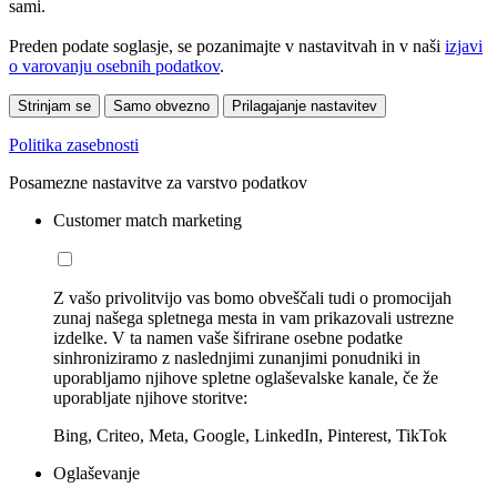
sami.
Preden podate soglasje, se pozanimajte v nastavitvah in v naši
izjavi
o varovanju osebnih podatkov
.
Strinjam se
Samo obvezno
Prilagajanje nastavitev
Politika zasebnosti
Posamezne nastavitve za varstvo podatkov
Customer match marketing
Z vašo privolitvijo vas bomo obveščali tudi o promocijah
zunaj našega spletnega mesta in vam prikazovali ustrezne
izdelke. V ta namen vaše šifrirane osebne podatke
sinhroniziramo z naslednjimi zunanjimi ponudniki in
uporabljamo njihove spletne oglaševalske kanale, če že
uporabljate njihove storitve:
Bing, Criteo, Meta, Google, LinkedIn, Pinterest, TikTok
Oglaševanje