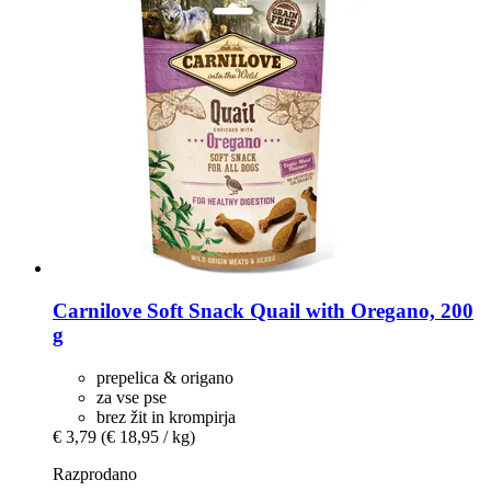
Carnilove
Soft Snack Quail with Oregano, 200
g
prepelica & origano
za vse pse
brez žit in krompirja
€ 3,79
(€ 18,95 / kg)
Razprodano