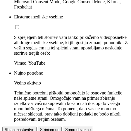
Microsoft Consent Mode, Google Consent Mode, Klarna,
Freshchat
Eksterne medijske vsebine
S sprejetjem teh storitev vam lahko prikažemo videoposnetke
ali druge medijske vsebine, ki jih gostijo zunanji ponudniki. Z
vašim soglasjem na tej spletni strani uporabljamo naslednje
storitve tretjih oseb:
Vimeo, YouTube
Nujno potrebno
Vedno aktivno
Tehnično potrebni piškotki omogočajo le osnovne funkcije
naše spletne strani. Omogočajo vam na primer zbiranje
izdelkov v vaši nakupovalni košarici ali dostop do vašega
uporabniškega računa. To pomeni, da o vas ne moremo
ničesar sklepati, prav tako dobljeni podatki ne bodo nikoli
posredovani tretjim osebam.
Shrani nastavitve
Strinjam se
Samo obvezno