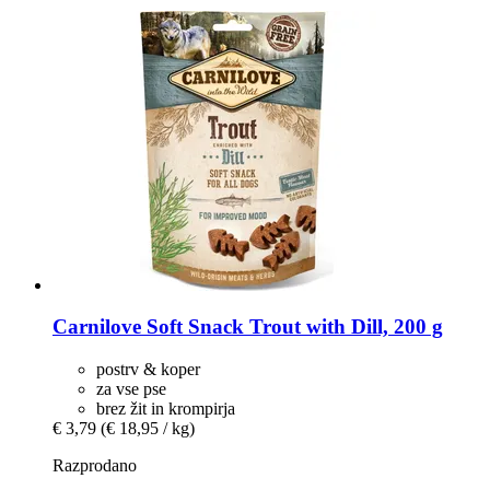
Carnilove
Soft Snack Trout with Dill, 200 g
postrv & koper
za vse pse
brez žit in krompirja
€ 3,79
(€ 18,95 / kg)
Razprodano