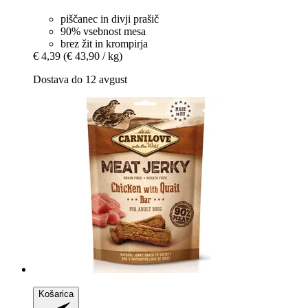
piščanec in divji prašič
90% vsebnost mesa
brez žit in krompirja
€ 4,39
(€ 43,90 / kg)
Dostava do 12 avgust
Košarica