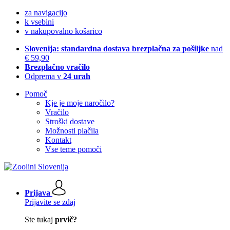
za navigacijo
k vsebini
v nakupovalno košarico
Slovenija: standardna dostava brezplačna za pošiljke
nad
€ 59,90
Brezplačno vračilo
Odprema v
24 urah
Pomoč
Kje je moje naročilo?
Vračilo
Stroški dostave
Možnosti plačila
Kontakt
Vse teme pomoči
Prijava
Prijavite se zdaj
Ste tukaj
prvič?