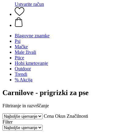
Ustvarite račun
Blagovne znamke
Psi
Mačke
Male živali
Ptice
Hobi kmetovanje
Outdoor
Trendi
% Akcija
Carnilove - prigrizki za pse
Filtriranje in razvrščanje
Cena
Okus
Značilnosti
Filter