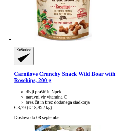
Košarica
Carnilove
Crunchy Snack Wild Boar with
Rosehips, 200 g
divji prašič in šipek
naravni vir vitamina C
brez žit in brez dodanega sladkorja
€ 3,79
(€ 18,95 / kg)
Dostava do 08 september