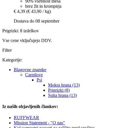
90% vsebnost mesa
brez žit in krompirja
€ 4,39
(€ 43,90 / kg)
Dostava do 08 september
Prigrizki: 8 izdelkov
Vse cene vključujejo DDV.
Filter
Kategorije:
Blagovne znamke
Carnilove
Psi
Mokra hrana (13)
Prigrizki (8)
Suha hrana (13)
Iz naših objavljenih člankov:
RUFFWEAR
Mission Statement - "O nas"
Kul varnostni nasveti za zaščito pred vročino