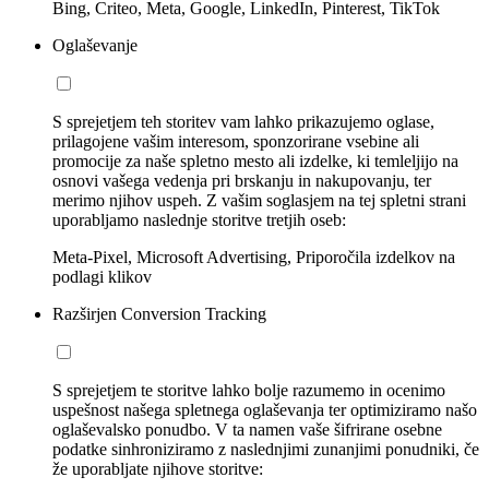
Bing, Criteo, Meta, Google, LinkedIn, Pinterest, TikTok
Oglaševanje
S sprejetjem teh storitev vam lahko prikazujemo oglase,
prilagojene vašim interesom, sponzorirane vsebine ali
promocije za naše spletno mesto ali izdelke, ki temleljijo na
osnovi vašega vedenja pri brskanju in nakupovanju, ter
merimo njihov uspeh. Z vašim soglasjem na tej spletni strani
uporabljamo naslednje storitve tretjih oseb:
Meta-Pixel, Microsoft Advertising, Priporočila izdelkov na
podlagi klikov
Razširjen Conversion Tracking
S sprejetjem te storitve lahko bolje razumemo in ocenimo
uspešnost našega spletnega oglaševanja ter optimiziramo našo
oglaševalsko ponudbo. V ta namen vaše šifrirane osebne
podatke sinhroniziramo z naslednjimi zunanjimi ponudniki, če
že uporabljate njihove storitve: