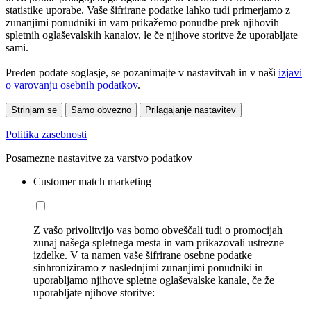
statistike uporabe. Vaše šifrirane podatke lahko tudi primerjamo z
zunanjimi ponudniki in vam prikažemo ponudbe prek njihovih
spletnih oglaševalskih kanalov, le če njihove storitve že uporabljate
sami.
Preden podate soglasje, se pozanimajte v nastavitvah in v naši
izjavi
o varovanju osebnih podatkov
.
Strinjam se
Samo obvezno
Prilagajanje nastavitev
Politika zasebnosti
Posamezne nastavitve za varstvo podatkov
Customer match marketing
Z vašo privolitvijo vas bomo obveščali tudi o promocijah
zunaj našega spletnega mesta in vam prikazovali ustrezne
izdelke. V ta namen vaše šifrirane osebne podatke
sinhroniziramo z naslednjimi zunanjimi ponudniki in
uporabljamo njihove spletne oglaševalske kanale, če že
uporabljate njihove storitve: