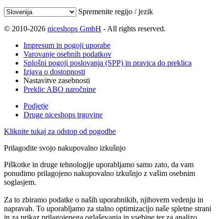
Spremenite regijo / jezik
© 2010-2026
niceshops GmbH
- All rights reserved.
Impresum in pogoji uporabe
Varovanje osebnih podatkov
Splošni pogoji poslovanja (SPP) in pravica do preklica
Izjava o dostopnosti
Nastavitve zasebnosti
Preklic ABO naročnine
Podjetje
Druge niceshops trgovine
Kliknite tukaj za odstop od pogodbe
Prilagodite svojo nakupovalno izkušnjo
Piškotke in druge tehnologije uporabljamo samo zato, da vam
ponudimo prilagojeno nakupovalno izkušnjo z vašim osebnim
soglasjem.
Za to zbiramo podatke o naših uporabnikih, njihovem vedenju in
napravah. To uporabljamo za stalno optimizacijo naše spletne strani
in za prikaz prilagojenega oglaševanja in vsebine ter za analizo