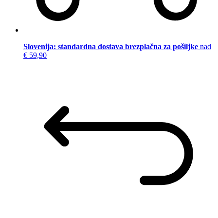
Slovenija: standardna dostava brezplačna za pošiljke
nad
€ 59,90