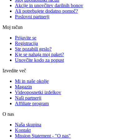
Akcije in unovčitev darilnih bonov
Ali potrebujete dodatno pomoč?
Poslovni partnerji
Moj račun
Prijavite se
Registracija
Ste pozabili geslo?
Kje se nahaja moj paket?
Unovčite kodo za popust
Izvedite več
Mi in naše okolje
Magazin
Videoposnetki izdelkov
Naši partnerji
Affiliate program
O nas
Naša skupina
Kontakt
Mission Statement - "O nas"