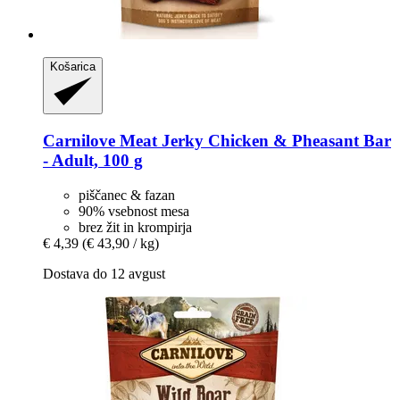
Košarica
Carnilove
Meat Jerky Chicken & Pheasant Bar
-​ Adult, 100 g
piščanec & fazan
90% vsebnost mesa
brez žit in krompirja
€ 4,39
(€ 43,90 / kg)
Dostava do 12 avgust