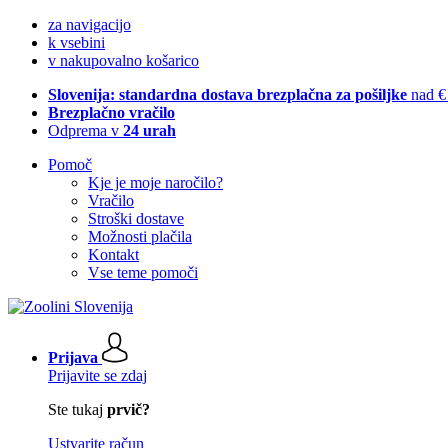
za navigacijo
k vsebini
v nakupovalno košarico
Slovenija: standardna dostava brezplačna za pošiljke
nad €
Brezplačno vračilo
Odprema v
24 urah
Pomoč
Kje je moje naročilo?
Vračilo
Stroški dostave
Možnosti plačila
Kontakt
Vse teme pomoči
Prijava
Prijavite se zdaj
Ste tukaj
prvič?
Ustvarite račun