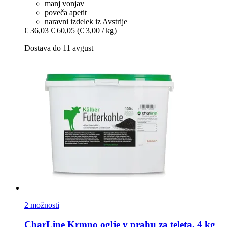
manj vonjav
poveča apetit
naravni izdelek iz Avstrije
€ 36,03
€ 60,05
(€ 3,00 / kg)
Dostava do 11 avgust
2 možnosti
CharLine
Krmno oglje v prahu za teleta, 4 kg