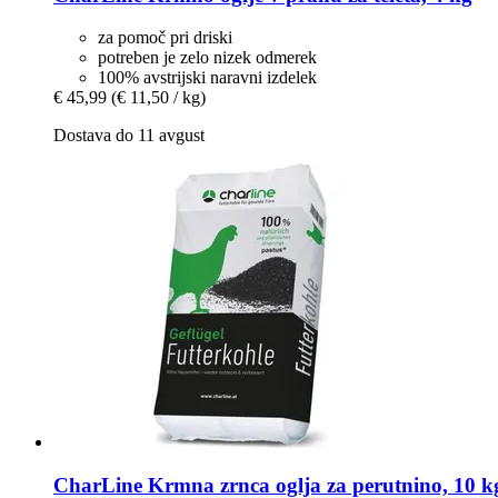
za pomoč pri driski
potreben je zelo nizek odmerek
100% avstrijski naravni izdelek
€ 45,99
(€ 11,50 / kg)
Dostava do 11 avgust
CharLine
Krmna zrnca oglja za perutnino, 10 k