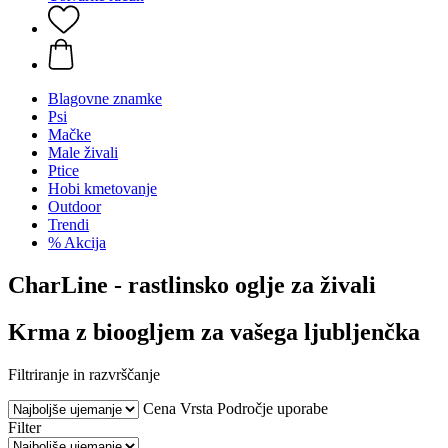
Blagovne znamke
Psi
Mačke
Male živali
Ptice
Hobi kmetovanje
Outdoor
Trendi
% Akcija
CharLine - rastlinsko oglje za živali
Krma z bioogljem za vašega ljubljenčka
Filtriranje in razvrščanje
Cena
Vrsta
Področje uporabe
Filter