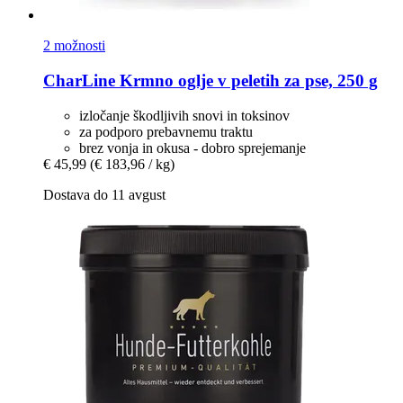
2 možnosti
CharLine
Krmno oglje v peletih za pse, 250 g
izločanje škodljivih snovi in ​​toksinov
za podporo prebavnemu traktu
brez vonja in okusa - dobro sprejemanje
€ 45,99
(€ 183,96 / kg)
Dostava do 11 avgust