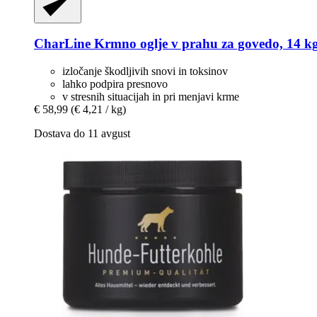
CharLine
Krmno oglje v prahu za govedo, 14 k
izločanje škodljivih snovi in ​​toksinov
lahko podpira presnovo
v stresnih situacijah in pri menjavi krme
€ 58,99
(€ 4,21 / kg)
Dostava do 11 avgust