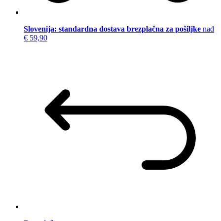
Slovenija: standardna dostava brezplačna za pošiljke
nad
€ 59,90