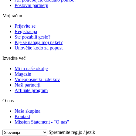
Poslovni partnerji
Moj račun
Prijavite se
Registracija
Ste pozabili geslo?
Kje se nahaja moj paket?
Unovčite kodo za popust
Izvedite več
Mi in naše okolje
Magazin
Videoposnetki izdelkov
Naši partnerji
Affiliate program
O nas
Naša skupina
Kontakt
Mission Statement - "O nas"
Spremenite regijo / jezik