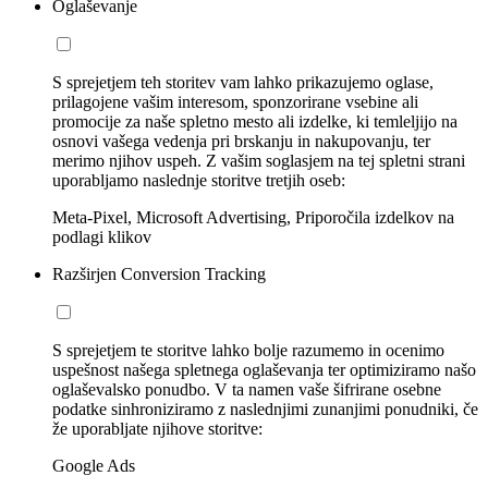
Oglaševanje
S sprejetjem teh storitev vam lahko prikazujemo oglase,
prilagojene vašim interesom, sponzorirane vsebine ali
promocije za naše spletno mesto ali izdelke, ki temleljijo na
osnovi vašega vedenja pri brskanju in nakupovanju, ter
merimo njihov uspeh. Z vašim soglasjem na tej spletni strani
uporabljamo naslednje storitve tretjih oseb:
Meta-Pixel, Microsoft Advertising, Priporočila izdelkov na
podlagi klikov
Razširjen Conversion Tracking
S sprejetjem te storitve lahko bolje razumemo in ocenimo
uspešnost našega spletnega oglaševanja ter optimiziramo našo
oglaševalsko ponudbo. V ta namen vaše šifrirane osebne
podatke sinhroniziramo z naslednjimi zunanjimi ponudniki, če
že uporabljate njihove storitve:
Google Ads