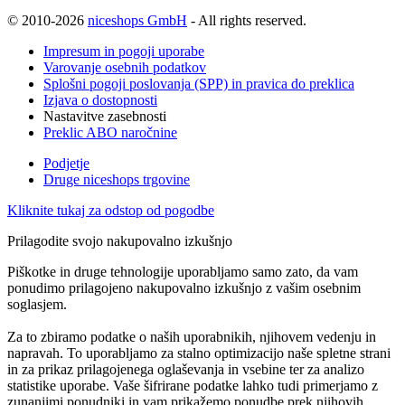
© 2010-2026
niceshops GmbH
- All rights reserved.
Impresum in pogoji uporabe
Varovanje osebnih podatkov
Splošni pogoji poslovanja (SPP) in pravica do preklica
Izjava o dostopnosti
Nastavitve zasebnosti
Preklic ABO naročnine
Podjetje
Druge niceshops trgovine
Kliknite tukaj za odstop od pogodbe
Prilagodite svojo nakupovalno izkušnjo
Piškotke in druge tehnologije uporabljamo samo zato, da vam
ponudimo prilagojeno nakupovalno izkušnjo z vašim osebnim
soglasjem.
Za to zbiramo podatke o naših uporabnikih, njihovem vedenju in
napravah. To uporabljamo za stalno optimizacijo naše spletne strani
in za prikaz prilagojenega oglaševanja in vsebine ter za analizo
statistike uporabe. Vaše šifrirane podatke lahko tudi primerjamo z
zunanjimi ponudniki in vam prikažemo ponudbe prek njihovih