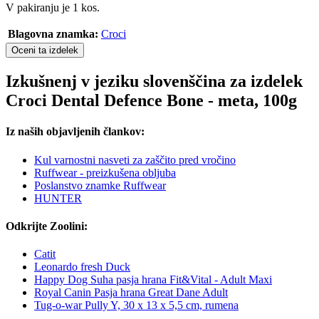
V pakiranju je 1 kos.
Blagovna znamka:
Croci
Oceni ta izdelek
Izkušnenj v jeziku slovenščina za izdelek
Croci Dental Defence Bone - meta, 100g
Iz naših objavljenih člankov:
Kul varnostni nasveti za zaščito pred vročino
Ruffwear - preizkušena obljuba
Poslanstvo znamke Ruffwear
HUNTER
Odkrijte Zoolini:
Catit
Leonardo fresh Duck
Happy Dog Suha pasja hrana Fit&Vital - Adult Maxi
Royal Canin Pasja hrana Great Dane Adult
Tug-o-war Pully Y, 30 x 13 x 5,5 cm, rumena