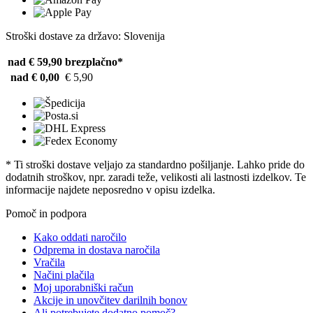
Stroški dostave za državo: Slovenija
nad € 59,90
brezplačno*
nad € 0,00
€ 5,90
* Ti stroški dostave veljajo za standardno pošiljanje. Lahko pride do
dodatnih stroškov, npr. zaradi teže, velikosti ali lastnosti izdelkov. Te
informacije najdete neposredno v opisu izdelka.
Pomoč in podpora
Kako oddati naročilo
Odprema in dostava naročila
Vračila
Načini plačila
Moj uporabniški račun
Akcije in unovčitev darilnih bonov
Ali potrebujete dodatno pomoč?