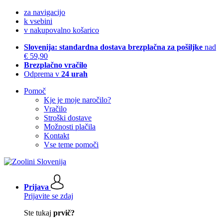
za navigacijo
k vsebini
v nakupovalno košarico
Slovenija: standardna dostava brezplačna za pošiljke
nad
€ 59,90
Brezplačno vračilo
Odprema v
24 urah
Pomoč
Kje je moje naročilo?
Vračilo
Stroški dostave
Možnosti plačila
Kontakt
Vse teme pomoči
Prijava
Prijavite se zdaj
Ste tukaj
prvič?