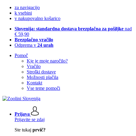
za navigacijo
k vsebini
v nakupovalno košarico
Slovenija: standardna dostava brezplačna za pošiljke
nad
€ 59,90
Brezplačno vračilo
Odprema v
24 urah
Pomoč
Kje je moje naročilo?
Vračilo
Stroški dostave
Možnosti plačila
Kontakt
Vse teme pomoči
Prijava
Prijavite se zdaj
Ste tukaj
prvič?