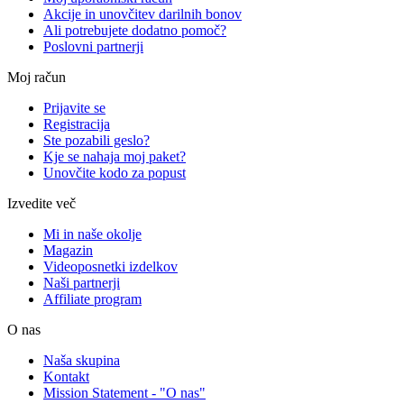
Akcije in unovčitev darilnih bonov
Ali potrebujete dodatno pomoč?
Poslovni partnerji
Moj račun
Prijavite se
Registracija
Ste pozabili geslo?
Kje se nahaja moj paket?
Unovčite kodo za popust
Izvedite več
Mi in naše okolje
Magazin
Videoposnetki izdelkov
Naši partnerji
Affiliate program
O nas
Naša skupina
Kontakt
Mission Statement - "O nas"