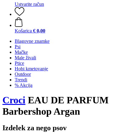
Ustvarite račun
Košarica
€ 0,00
Blagovne znamke
Psi
Mačke
Male živali
Ptice
Hobi kmetovanje
Outdoor
Trendi
% Akcija
Croci
EAU DE PARFUM
Barbershop Argan
Izdelek za nego psov