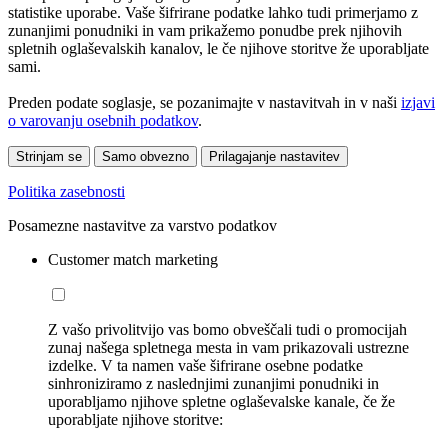
statistike uporabe. Vaše šifrirane podatke lahko tudi primerjamo z
zunanjimi ponudniki in vam prikažemo ponudbe prek njihovih
spletnih oglaševalskih kanalov, le če njihove storitve že uporabljate
sami.
Preden podate soglasje, se pozanimajte v nastavitvah in v naši
izjavi
o varovanju osebnih podatkov
.
Strinjam se
Samo obvezno
Prilagajanje nastavitev
Politika zasebnosti
Posamezne nastavitve za varstvo podatkov
Customer match marketing
Z vašo privolitvijo vas bomo obveščali tudi o promocijah
zunaj našega spletnega mesta in vam prikazovali ustrezne
izdelke. V ta namen vaše šifrirane osebne podatke
sinhroniziramo z naslednjimi zunanjimi ponudniki in
uporabljamo njihove spletne oglaševalske kanale, če že
uporabljate njihove storitve: