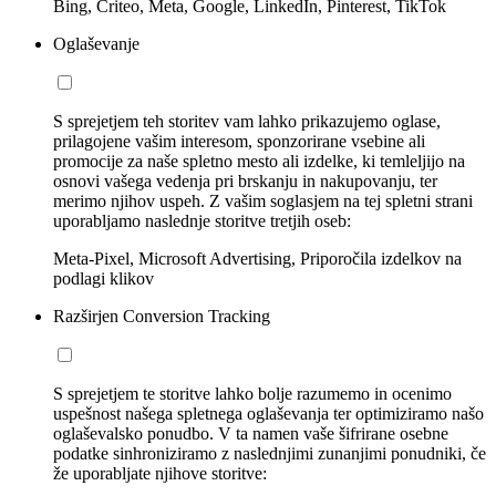
Bing, Criteo, Meta, Google, LinkedIn, Pinterest, TikTok
Oglaševanje
S sprejetjem teh storitev vam lahko prikazujemo oglase,
prilagojene vašim interesom, sponzorirane vsebine ali
promocije za naše spletno mesto ali izdelke, ki temleljijo na
osnovi vašega vedenja pri brskanju in nakupovanju, ter
merimo njihov uspeh. Z vašim soglasjem na tej spletni strani
uporabljamo naslednje storitve tretjih oseb:
Meta-Pixel, Microsoft Advertising, Priporočila izdelkov na
podlagi klikov
Razširjen Conversion Tracking
S sprejetjem te storitve lahko bolje razumemo in ocenimo
uspešnost našega spletnega oglaševanja ter optimiziramo našo
oglaševalsko ponudbo. V ta namen vaše šifrirane osebne
podatke sinhroniziramo z naslednjimi zunanjimi ponudniki, če
že uporabljate njihove storitve: