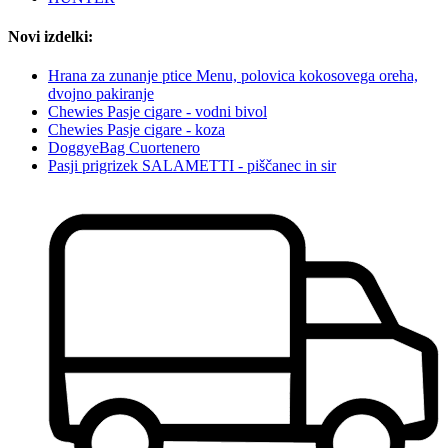
Novi izdelki:
Hrana za zunanje ptice Menu, polovica kokosovega oreha,
dvojno pakiranje
Chewies Pasje cigare - vodni bivol
Chewies Pasje cigare - koza
DoggyeBag Cuortenero
Pasji prigrizek SALAMETTI - piščanec in sir