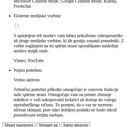
Microsoft Consent Mode, Google Consent Mode, Klarna,
Freshchat
Eksterne medijske vsebine
S sprejetjem teh storitev vam lahko prikažemo videoposnetke
ali druge medijske vsebine, ki jih gostijo zunanji ponudniki. Z
vašim soglasjem na tej spletni strani uporabljamo naslednje
storitve tretjih oseb:
Vimeo, YouTube
Nujno potrebno
Vedno aktivno
Tehnično potrebni piškotki omogočajo le osnovne funkcije
naše spletne strani. Omogočajo vam na primer zbiranje
izdelkov v vaši nakupovalni košarici ali dostop do vašega
uporabniškega računa. To pomeni, da o vas ne moremo
ničesar sklepati, prav tako dobljeni podatki ne bodo nikoli
posredovani tretjim osebam.
Shrani nastavitve
Strinjam se
Samo obvezno