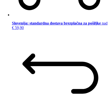
Slovenija: standardna dostava brezplačna za pošiljke
nad
€ 59,90