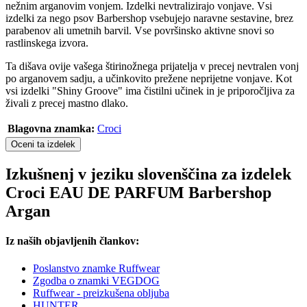
nežnim arganovim vonjem. Izdelki nevtralizirajo vonjave. Vsi
izdelki za nego psov Barbershop vsebujejo naravne sestavine, brez
parabenov ali umetnih barvil. Vse površinsko aktivne snovi so
rastlinskega izvora.
Ta dišava ovije vašega štirinožnega prijatelja v precej nevtralen vonj
po arganovem sadju, a učinkovito prežene neprijetne vonjave. Kot
vsi izdelki "Shiny Groove" ima čistilni učinek in je priporočljiva za
živali z precej mastno dlako.
Blagovna znamka:
Croci
Oceni ta izdelek
Izkušnenj v jeziku slovenščina za izdelek
Croci EAU DE PARFUM Barbershop
Argan
Iz naših objavljenih člankov:
Poslanstvo znamke Ruffwear
Zgodba o znamki VEGDOG
Ruffwear - preizkušena obljuba
HUNTER