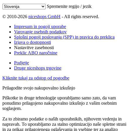
Spremenite regijo / jezik
© 2010-2026
niceshops GmbH
- All rights reserved.
Impresum in pogoji uporabe
Varovanje osebnih podatkov
Splošni pogoji poslovanja (SPP) in pravica do preklica
Izjava o dostopnosti
Nastavitve zasebnosti
Preklic ABO naročnine
Podjetje
Druge niceshops trgovine
Kliknite tukaj za odstop od pogodbe
Prilagodite svojo nakupovalno izkušnjo
Piškotke in druge tehnologije uporabljamo samo zato, da vam
ponudimo prilagojeno nakupovalno izkušnjo z vašim osebnim
soglasjem.
Za to zbiramo podatke o naših uporabnikih, njihovem vedenju in
napravah. To uporabljamo za stalno optimizacijo naše spletne strani
in za prikaz prilagojenega oglaševanja in vsebine ter za analizo