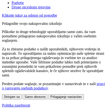
Podjetje
Druge niceshops trgovine
Kliknite tukaj za odstop od pogodbe
Prilagodite svojo nakupovalno izkušnjo
Piškotke in druge tehnologije uporabljamo samo zato, da vam
ponudimo prilagojeno nakupovalno izkušnjo z vašim osebnim
soglasjem.
Za to zbiramo podatke o naših uporabnikih, njihovem vedenju in
napravah. To uporabljamo za stalno optimizacijo naše spletne strani
in za prikaz prilagojenega oglaševanja in vsebine ter za analizo
statistike uporabe. Vaše šifrirane podatke lahko tudi primerjamo z
zunanjimi ponudniki in vam prikažemo ponudbe prek njihovih
spletnih oglaševalskih kanalov, le če njihove storitve že uporabljate
sami.
Preden podate soglasje, se pozanimajte v nastavitvah in v naši
izjavi
o varovanju osebnih podatkov
.
Strinjam se
Samo obvezno
Prilagajanje nastavitev
Politika zasebnosti