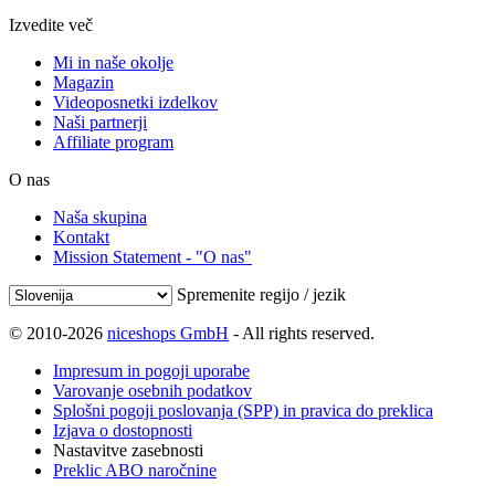
Izvedite več
Mi in naše okolje
Magazin
Videoposnetki izdelkov
Naši partnerji
Affiliate program
O nas
Naša skupina
Kontakt
Mission Statement - "O nas"
Spremenite regijo / jezik
© 2010-2026
niceshops GmbH
- All rights reserved.
Impresum in pogoji uporabe
Varovanje osebnih podatkov
Splošni pogoji poslovanja (SPP) in pravica do preklica
Izjava o dostopnosti
Nastavitve zasebnosti
Preklic ABO naročnine