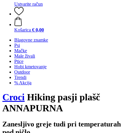
Ustvarite račun
Košarica
€ 0,00
Blagovne znamke
Psi
Mačke
Male živali
Ptice
Hobi kmetovanje
Outdoor
Trendi
% Akcija
Croci
Hiking pasji plašč
ANNAPURNA
Zanesljivo greje tudi pri temperaturah
pod ničlo