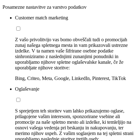
Posamezne nastavitve za varstvo podatkov
Customer match marketing
Z vašo privolitvijo vas bomo obveščali tudi o promocijah
zunaj našega spletnega mesta in vam prikazovali ustrezne
izdelke. V ta namen vaše šifrirane osebne podatke
sinhroniziramo z naslednjimi zunanjimi ponudniki in
uporabljamo njihove spletne oglaševalske kanale, če že
uporabljate njihove storitve:
Bing, Criteo, Meta, Google, LinkedIn, Pinterest, TikTok
Oglaševanje
S sprejetjem teh storitev vam lahko prikazujemo oglase,
prilagojene vašim interesom, sponzorirane vsebine ali
promocije za naše spletno mesto ali izdelke, ki temleljijo na
osnovi vašega vedenja pri brskanju in nakupovanju, ter
merimo njihov uspeh. Z vašim soglasjem na tej spletni strani
uporabljamo naslednje storitve tretjih oseb: