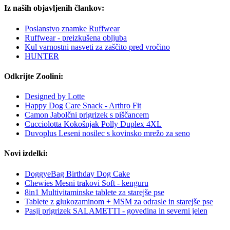
Iz naših objavljenih člankov:
Poslanstvo znamke Ruffwear
Ruffwear - preizkušena obljuba
Kul varnostni nasveti za zaščito pred vročino
HUNTER
Odkrijte Zoolini:
Designed by Lotte
Happy Dog Care Snack - Arthro Fit
Camon Jabolčni prigrizek s piščancem
Cucciolotta Kokošnjak Polly Duplex 4XL
Duvoplus Leseni nosilec s kovinsko mrežo za seno
Novi izdelki:
DoggyeBag Birthday Dog Cake
Chewies Mesni trakovi Soft - kenguru
8in1 Multivitaminske tablete za starejše pse
Tablete z glukozaminom + MSM za odrasle in starejše pse
Pasji prigrizek SALAMETTI - govedina in severni jelen