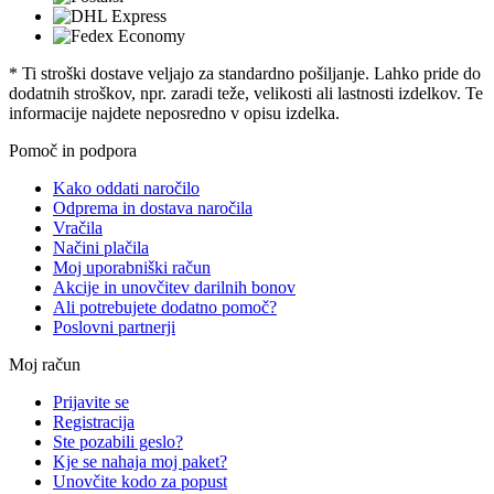
* Ti stroški dostave veljajo za standardno pošiljanje. Lahko pride do
dodatnih stroškov, npr. zaradi teže, velikosti ali lastnosti izdelkov. Te
informacije najdete neposredno v opisu izdelka.
Pomoč in podpora
Kako oddati naročilo
Odprema in dostava naročila
Vračila
Načini plačila
Moj uporabniški račun
Akcije in unovčitev darilnih bonov
Ali potrebujete dodatno pomoč?
Poslovni partnerji
Moj račun
Prijavite se
Registracija
Ste pozabili geslo?
Kje se nahaja moj paket?
Unovčite kodo za popust