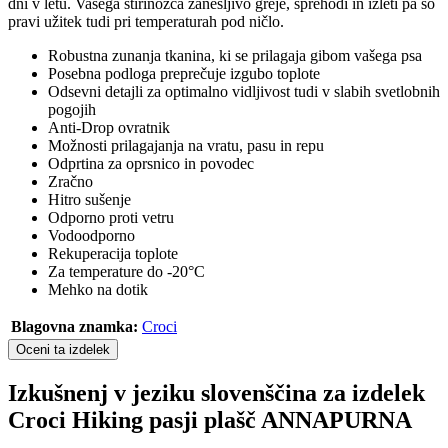
dni v letu. Vašega štirinožca zanesljivo greje, sprehodi in izleti pa so
pravi užitek tudi pri temperaturah pod ničlo.
Robustna zunanja tkanina, ki se prilagaja gibom vašega psa
Posebna podloga preprečuje izgubo toplote
Odsevni detajli za optimalno vidljivost tudi v slabih svetlobnih
pogojih
Anti-Drop ovratnik
Možnosti prilagajanja na vratu, pasu in repu
Odprtina za oprsnico in povodec
Zračno
Hitro sušenje
Odporno proti vetru
Vodoodporno
Rekuperacija toplote
Za temperature do -20°C
Mehko na dotik
Blagovna znamka:
Croci
Oceni ta izdelek
Izkušnenj v jeziku slovenščina za izdelek
Croci Hiking pasji plašč ANNAPURNA