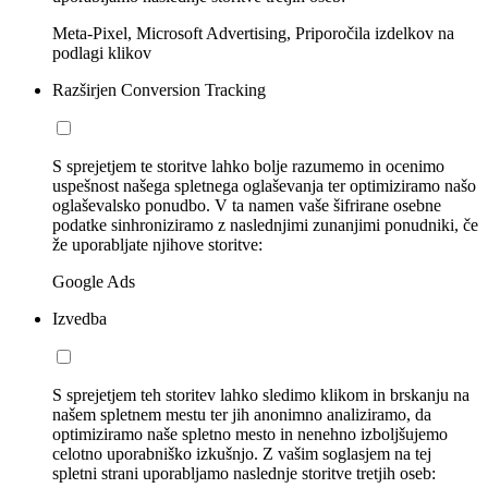
Meta-Pixel, Microsoft Advertising, Priporočila izdelkov na
podlagi klikov
Razširjen Conversion Tracking
S sprejetjem te storitve lahko bolje razumemo in ocenimo
uspešnost našega spletnega oglaševanja ter optimiziramo našo
oglaševalsko ponudbo. V ta namen vaše šifrirane osebne
podatke sinhroniziramo z naslednjimi zunanjimi ponudniki, če
že uporabljate njihove storitve:
Google Ads
Izvedba
S sprejetjem teh storitev lahko sledimo klikom in brskanju na
našem spletnem mestu ter jih anonimno analiziramo, da
optimiziramo naše spletno mesto in nenehno izboljšujemo
celotno uporabniško izkušnjo. Z vašim soglasjem na tej
spletni strani uporabljamo naslednje storitve tretjih oseb: