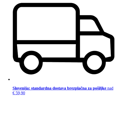
Slovenija: standardna dostava brezplačna za pošiljke
nad
€ 59,90