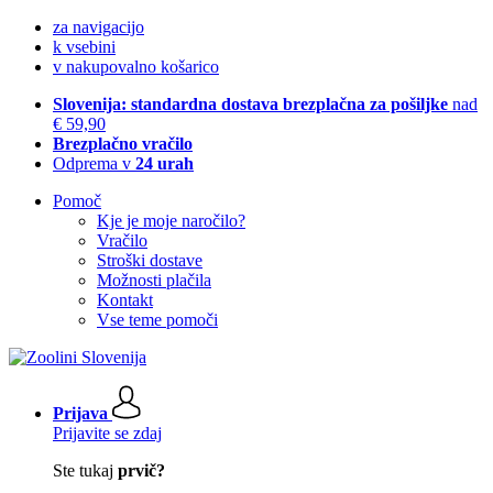
za navigacijo
k vsebini
v nakupovalno košarico
Slovenija: standardna dostava brezplačna za pošiljke
nad
€ 59,90
Brezplačno vračilo
Odprema v
24 urah
Pomoč
Kje je moje naročilo?
Vračilo
Stroški dostave
Možnosti plačila
Kontakt
Vse teme pomoči
Prijava
Prijavite se zdaj
Ste tukaj
prvič?