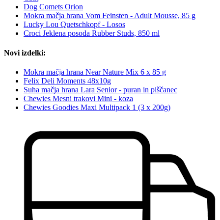
Dog Comets Orion
Mokra mačja hrana Vom Feinsten - Adult Mousse, 85 g
Lucky Lou Quetschkopf - Losos
Croci Jeklena posoda Rubber Studs, 850 ml
Novi izdelki:
Mokra mačja hrana Near Nature Mix 6 x 85 g
Felix Deli Moments 48x10g
Suha mačja hrana Lara Senior - puran in piščanec
Chewies Mesni trakovi Mini - koza
Chewies Goodies Maxi Multipack 1 (3 x 200g)