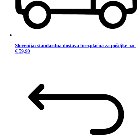
Slovenija: standardna dostava brezplačna za pošiljke
nad
€ 59,90