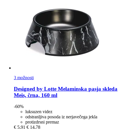
3 možnosti
Designed by Lotte
Melaminska pasja skleda
Meis, črna, 160 ml
-60%
luksuzen videz
odstranljiva posoda iz nerjavečega jekla
protizdrsni premaz
€ 5,91
€ 14,78