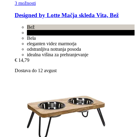
3 možnosti
Designed by Lotte
Mačja skleda Vita, Bež
Bež
Črna
Bela
eleganten videz marmorja
odstranljiva notranja posoda
idealna višina za prehranjevanje
€ 14,79
Dostava do 12 avgust