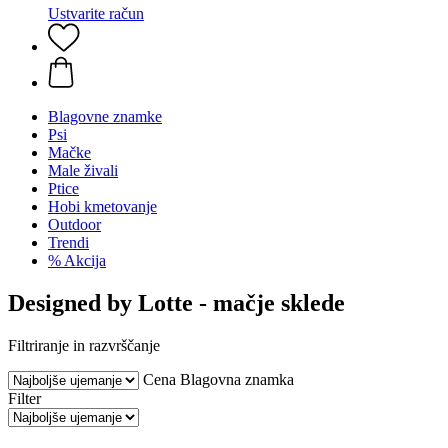
Ustvarite račun
Blagovne znamke
Psi
Mačke
Male živali
Ptice
Hobi kmetovanje
Outdoor
Trendi
% Akcija
Designed by Lotte - mačje sklede
Filtriranje in razvrščanje
Cena
Blagovna znamka
Filter