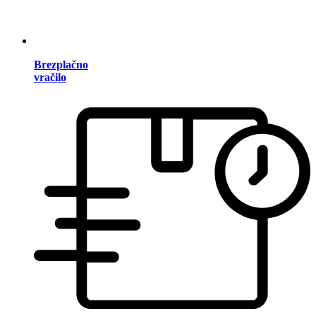
Brezplačno
vračilo