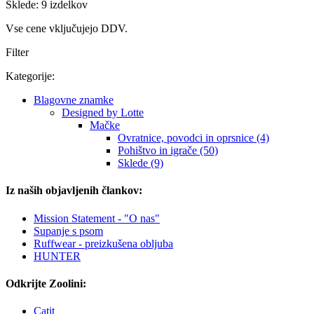
Sklede: 9 izdelkov
Vse cene vključujejo DDV.
Filter
Kategorije:
Blagovne znamke
Designed by Lotte
Mačke
Ovratnice, povodci in oprsnice (4)
Pohištvo in igrače (50)
Sklede (9)
Iz naših objavljenih člankov:
Mission Statement - "O nas"
Supanje s psom
Ruffwear - preizkušena obljuba
HUNTER
Odkrijte Zoolini:
Catit