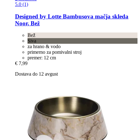
5.0 (1)
Designed by Lotte
Bambusova mačja skleda
Noor, Bež
Bež
Siva
za hrano & vodo
primerno za pomivalni stroj
premer: 12 cm
€ 7,99
Dostava do 12 avgust