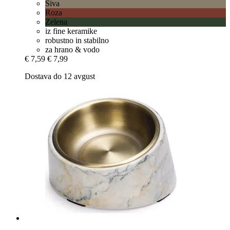
Siva
Roza
Zelena
iz fine keramike
robustno in stabilno
za hrano & vodo
€ 7,59
€ 7,99
Dostava do 12 avgust