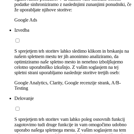
podatke sinhroniziramo z naslednjimi zunanjimi ponudniki, če
že uporabljate njihove storitve:
Google Ads
Izvedba
S sprejetjem teh storitev lahko sledimo klikom in brskanju na
našem spletnem mestu ter jih anonimno analiziramo, da
optimiziramo naše spletno mesto in nenehno izboljšujemo
celotno uporabniško izkušnjo. Z vašim soglasjem na tej
spletni strani uporabljamo naslednje storitve tretjih oseb:
Google Analytics, Clarity, Google recenzije strank, A/B-
Testing
Delovanje
S sprejetjem teh storitev vam lahko poleg osnovnih funkcij
zagotovimo tudi druge funkcije in vam omogočimo udobno
uporabo našega spletnega mesta. Z vašim soglasjem na tem