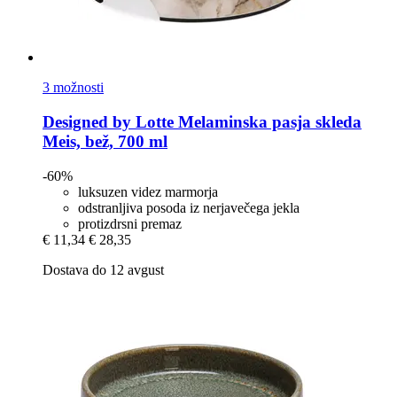
3 možnosti
Designed by Lotte
Melaminska pasja skleda
Meis, bež, 700 ml
-60%
luksuzen videz marmorja
odstranljiva posoda iz nerjavečega jekla
protizdrsni premaz
€ 11,34
€ 28,35
Dostava do 12 avgust