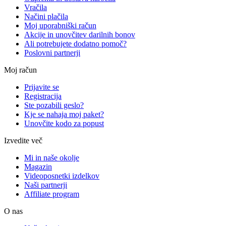
Vračila
Načini plačila
Moj uporabniški račun
Akcije in unovčitev darilnih bonov
Ali potrebujete dodatno pomoč?
Poslovni partnerji
Moj račun
Prijavite se
Registracija
Ste pozabili geslo?
Kje se nahaja moj paket?
Unovčite kodo za popust
Izvedite več
Mi in naše okolje
Magazin
Videoposnetki izdelkov
Naši partnerji
Affiliate program
O nas