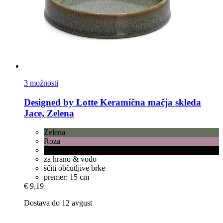
3 možnosti
Designed by Lotte
Keramična mačja skleda
Jace, Zelena
Zelena
Roza
Črna
za hrano & vodo
ščiti občutljive brke
premer: 15 cm
€ 9,19
Dostava do 12 avgust