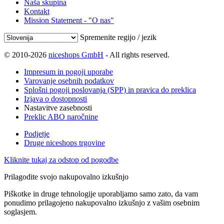
Naša skupina
Kontakt
Mission Statement - "O nas"
Spremenite regijo / jezik
© 2010-2026
niceshops GmbH
- All rights reserved.
Impresum in pogoji uporabe
Varovanje osebnih podatkov
Splošni pogoji poslovanja (SPP) in pravica do preklica
Izjava o dostopnosti
Nastavitve zasebnosti
Preklic ABO naročnine
Podjetje
Druge niceshops trgovine
Kliknite tukaj za odstop od pogodbe
Prilagodite svojo nakupovalno izkušnjo
Piškotke in druge tehnologije uporabljamo samo zato, da vam
ponudimo prilagojeno nakupovalno izkušnjo z vašim osebnim
soglasjem.