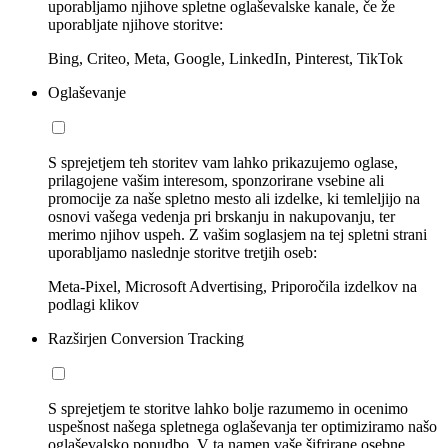
uporabljamo njihove spletne oglaševalske kanale, če že
uporabljate njihove storitve:
Bing, Criteo, Meta, Google, LinkedIn, Pinterest, TikTok
Oglaševanje
S sprejetjem teh storitev vam lahko prikazujemo oglase,
prilagojene vašim interesom, sponzorirane vsebine ali
promocije za naše spletno mesto ali izdelke, ki temleljijo na
osnovi vašega vedenja pri brskanju in nakupovanju, ter
merimo njihov uspeh. Z vašim soglasjem na tej spletni strani
uporabljamo naslednje storitve tretjih oseb:
Meta-Pixel, Microsoft Advertising, Priporočila izdelkov na
podlagi klikov
Razširjen Conversion Tracking
S sprejetjem te storitve lahko bolje razumemo in ocenimo
uspešnost našega spletnega oglaševanja ter optimiziramo našo
oglaševalsko ponudbo. V ta namen vaše šifrirane osebne