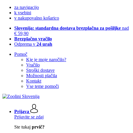
za navigacijo
k vsebini
v nakupovalno košarico
Slovenija: standardna dostava brezplačna za pošiljke
nad
€ 59,90
Brezplačno vračilo
Odprema v
24 urah
Pomoč
Kje je moje naročilo?
Vračilo
Stroški dostave
Možnosti plačila
Kontakt
Vse teme pomoči
Prijava
Prijavite se zdaj
Ste tukaj
prvič?