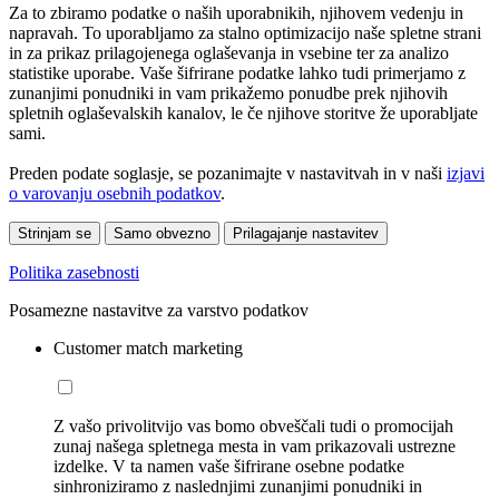
Za to zbiramo podatke o naših uporabnikih, njihovem vedenju in
napravah. To uporabljamo za stalno optimizacijo naše spletne strani
in za prikaz prilagojenega oglaševanja in vsebine ter za analizo
statistike uporabe. Vaše šifrirane podatke lahko tudi primerjamo z
zunanjimi ponudniki in vam prikažemo ponudbe prek njihovih
spletnih oglaševalskih kanalov, le če njihove storitve že uporabljate
sami.
Preden podate soglasje, se pozanimajte v nastavitvah in v naši
izjavi
o varovanju osebnih podatkov
.
Strinjam se
Samo obvezno
Prilagajanje nastavitev
Politika zasebnosti
Posamezne nastavitve za varstvo podatkov
Customer match marketing
Z vašo privolitvijo vas bomo obveščali tudi o promocijah
zunaj našega spletnega mesta in vam prikazovali ustrezne
izdelke. V ta namen vaše šifrirane osebne podatke
sinhroniziramo z naslednjimi zunanjimi ponudniki in