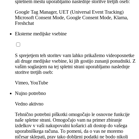
spletnem mestu uporabljamo naslednje storitve tretjih oseb:
Google Tag Manager, UET (Universal Event Tracking)
Microsoft Consent Mode, Google Consent Mode, Klarna,
Freshchat
Eksterne medijske vsebine
S sprejetjem teh storitev vam lahko prikažemo videoposnetke
ali druge medijske vsebine, ki jih gostijo zunanji ponudniki. Z
vašim soglasjem na tej spletni strani uporabljamo naslednje
storitve tretjih oseb:
Vimeo, YouTube
Nujno potrebno
Vedno aktivno
Tehnično potrebni piškotki omogočajo le osnovne funkcije
naše spletne strani. Omogočajo vam na primer zbiranje
izdelkov v vaši nakupovalni košarici ali dostop do vašega
uporabniškega računa. To pomeni, da o vas ne moremo
ničesar sklepati, prav tako dobljeni podatki ne bodo nikoli