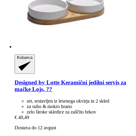
Košarica
Designed by Lotte
Keramični jedilni servis za
mačke Lojs, ??
set, sestavljen iz lesenega okvirja in 2 skled
za suho & mokro hrano
zelo široke skledice za zaščito brkov
€ 40,49
Dostava do 12 avgust