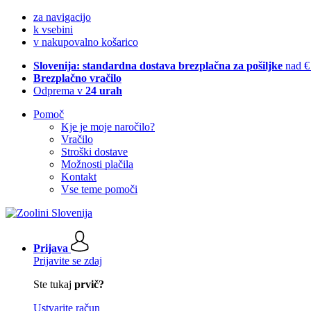
za navigacijo
k vsebini
v nakupovalno košarico
Slovenija: standardna dostava brezplačna za pošiljke
nad €
Brezplačno vračilo
Odprema v
24 urah
Pomoč
Kje je moje naročilo?
Vračilo
Stroški dostave
Možnosti plačila
Kontakt
Vse teme pomoči
Prijava
Prijavite se zdaj
Ste tukaj
prvič?
Ustvarite račun