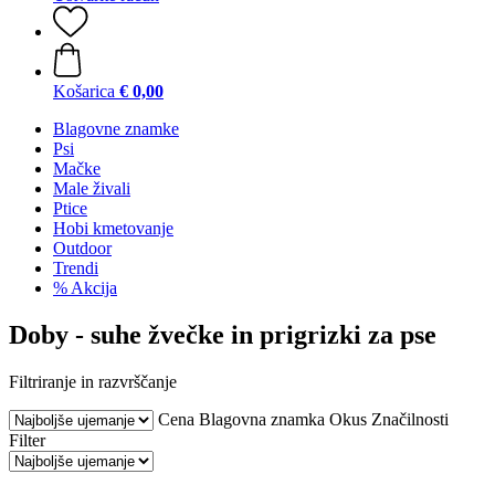
Košarica
€ 0,00
Blagovne znamke
Psi
Mačke
Male živali
Ptice
Hobi kmetovanje
Outdoor
Trendi
% Akcija
Doby - suhe žvečke in prigrizki za pse
Filtriranje in razvrščanje
Cena
Blagovna znamka
Okus
Značilnosti
Filter