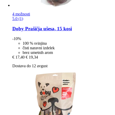
4 možnosti
5.0 (1)
Doby
Prašičja ušesa, 15 kosi
-10%
100 % svinjina
čisti naravni izdelek
brez umetnih arom
€ 17,40
€ 19,34
Dostava do 12 avgust