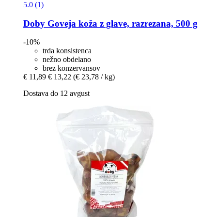
5.0 (1)
Doby
Goveja koža z glave, razrezana, 500 g
-10%
trda konsistenca
nežno obdelano
brez konzervansov
€ 11,89
€ 13,22
(€ 23,78 / kg)
Dostava do 12 avgust