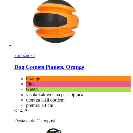
3 možnosti
Dog Comets
Planets, Orange
Orange
Pink
Green
visokokakovostna pasja igrača
utori za lažji oprijem
premer: 14 cm
€ 14,79
Dostava do 12 avgust