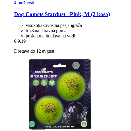
4 možnosti
Dog Comets
Stardust -​ Pink, M (2 kosa)
visokokakovostna pasja igrača
trpežna naravna guma
poskakuje in plava na vodi
€ 9,19
Dostava do 12 avgust