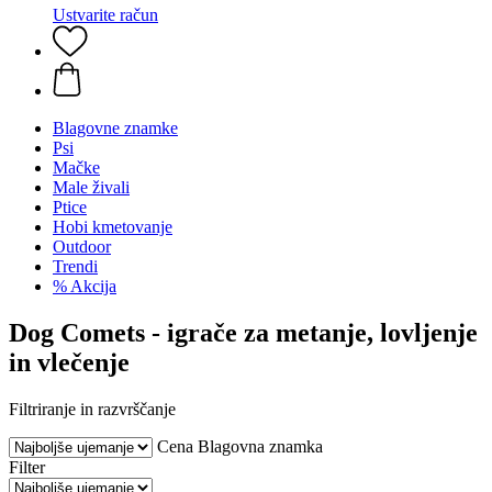
Ustvarite račun
Blagovne znamke
Psi
Mačke
Male živali
Ptice
Hobi kmetovanje
Outdoor
Trendi
% Akcija
Dog Comets - igrače za metanje, lovljenje
in vlečenje
Filtriranje in razvrščanje
Cena
Blagovna znamka
Filter