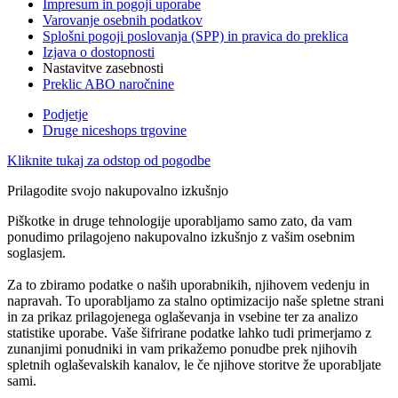
Impresum in pogoji uporabe
Varovanje osebnih podatkov
Splošni pogoji poslovanja (SPP) in pravica do preklica
Izjava o dostopnosti
Nastavitve zasebnosti
Preklic ABO naročnine
Podjetje
Druge niceshops trgovine
Kliknite tukaj za odstop od pogodbe
Prilagodite svojo nakupovalno izkušnjo
Piškotke in druge tehnologije uporabljamo samo zato, da vam
ponudimo prilagojeno nakupovalno izkušnjo z vašim osebnim
soglasjem.
Za to zbiramo podatke o naših uporabnikih, njihovem vedenju in
napravah. To uporabljamo za stalno optimizacijo naše spletne strani
in za prikaz prilagojenega oglaševanja in vsebine ter za analizo
statistike uporabe. Vaše šifrirane podatke lahko tudi primerjamo z
zunanjimi ponudniki in vam prikažemo ponudbe prek njihovih
spletnih oglaševalskih kanalov, le če njihove storitve že uporabljate
sami.