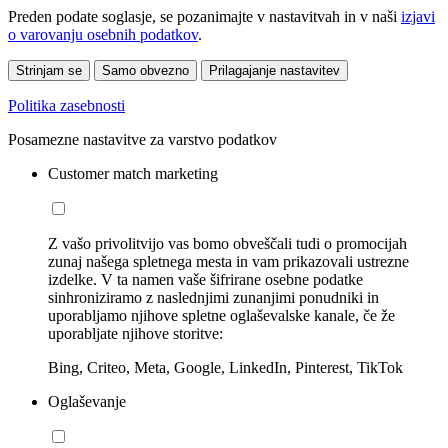
Preden podate soglasje, se pozanimajte v nastavitvah in v naši
izjavi
o varovanju osebnih podatkov
.
Strinjam se
Samo obvezno
Prilagajanje nastavitev
Politika zasebnosti
Posamezne nastavitve za varstvo podatkov
Customer match marketing
Z vašo privolitvijo vas bomo obveščali tudi o promocijah
zunaj našega spletnega mesta in vam prikazovali ustrezne
izdelke. V ta namen vaše šifrirane osebne podatke
sinhroniziramo z naslednjimi zunanjimi ponudniki in
uporabljamo njihove spletne oglaševalske kanale, če že
uporabljate njihove storitve:
Bing, Criteo, Meta, Google, LinkedIn, Pinterest, TikTok
Oglaševanje