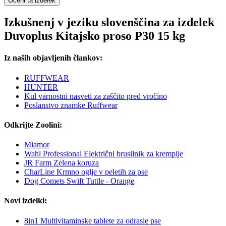
Oceni ta izdelek
Izkušnenj v jeziku slovenščina za izdelek
Duvoplus Kitajsko proso P30 15 kg
Iz naših objavljenih člankov:
RUFFWEAR
HUNTER
Kul varnostni nasveti za zaščito pred vročino
Poslanstvo znamke Ruffwear
Odkrijte Zoolini:
Miamor
Wahl Professional Električni brusilnik za kremplje
JR Farm Zelena koruza
CharLine Krmno oglje v peletih za pse
Dog Comets Swift Tuttle - Orange
Novi izdelki:
8in1 Multivitaminske tablete za odrasle pse