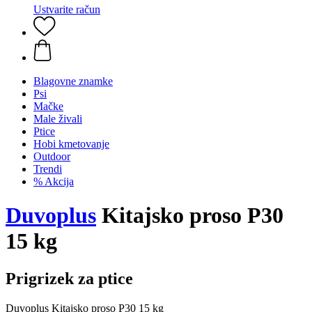
Ustvarite račun
Blagovne znamke
Psi
Mačke
Male živali
Ptice
Hobi kmetovanje
Outdoor
Trendi
% Akcija
Duvoplus
Kitajsko proso P30
15 kg
Prigrizek za ptice
Duvoplus Kitajsko proso P30 15 kg