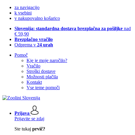
za navigacijo
k vsebini
v nakupovalno košarico
Slovenija: standardna dostava brezplačna za pošiljke
nad
€ 59,90
Brezplačno vračilo
Odprema v
24 urah
Pomoč
Kje je moje naročilo?
Vračilo
Stroški dostave
Možnosti plačila
Kontakt
Vse teme pomoči
Prijava
Prijavite se zdaj
Ste tukaj
prvič?