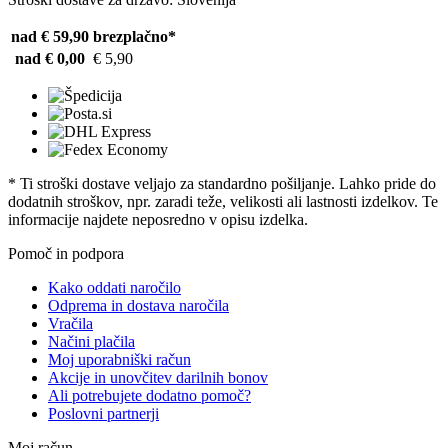
nad € 59,90
brezplačno*
nad € 0,00
€ 5,90
* Ti stroški dostave veljajo za standardno pošiljanje. Lahko pride do
dodatnih stroškov, npr. zaradi teže, velikosti ali lastnosti izdelkov. Te
informacije najdete neposredno v opisu izdelka.
Pomoč in podpora
Kako oddati naročilo
Odprema in dostava naročila
Vračila
Načini plačila
Moj uporabniški račun
Akcije in unovčitev darilnih bonov
Ali potrebujete dodatno pomoč?
Poslovni partnerji
Moj račun