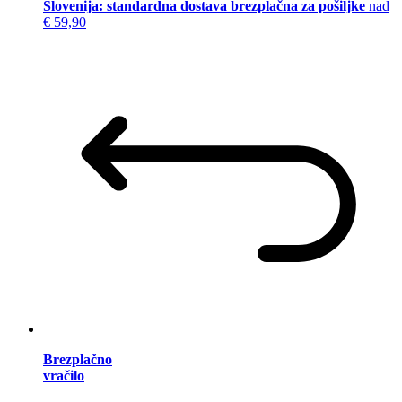
Slovenija: standardna dostava brezplačna za pošiljke
nad
€ 59,90
Brezplačno
vračilo