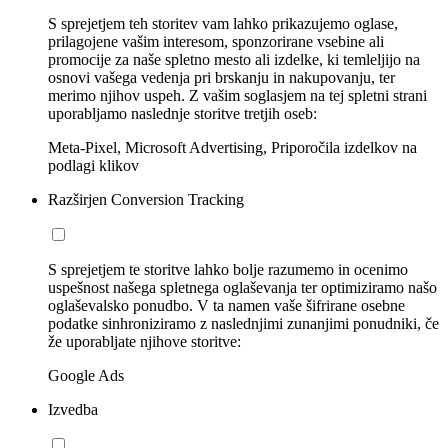
S sprejetjem teh storitev vam lahko prikazujemo oglase,
prilagojene vašim interesom, sponzorirane vsebine ali
promocije za naše spletno mesto ali izdelke, ki temleljijo na
osnovi vašega vedenja pri brskanju in nakupovanju, ter
merimo njihov uspeh. Z vašim soglasjem na tej spletni strani
uporabljamo naslednje storitve tretjih oseb:
Meta-Pixel, Microsoft Advertising, Priporočila izdelkov na
podlagi klikov
Razširjen Conversion Tracking
S sprejetjem te storitve lahko bolje razumemo in ocenimo
uspešnost našega spletnega oglaševanja ter optimiziramo našo
oglaševalsko ponudbo. V ta namen vaše šifrirane osebne
podatke sinhroniziramo z naslednjimi zunanjimi ponudniki, če
že uporabljate njihove storitve:
Google Ads
Izvedba