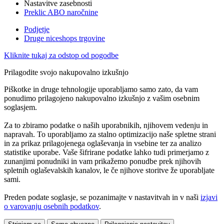
Nastavitve zasebnosti
Preklic ABO naročnine
Podjetje
Druge niceshops trgovine
Kliknite tukaj za odstop od pogodbe
Prilagodite svojo nakupovalno izkušnjo
Piškotke in druge tehnologije uporabljamo samo zato, da vam
ponudimo prilagojeno nakupovalno izkušnjo z vašim osebnim
soglasjem.
Za to zbiramo podatke o naših uporabnikih, njihovem vedenju in
napravah. To uporabljamo za stalno optimizacijo naše spletne strani
in za prikaz prilagojenega oglaševanja in vsebine ter za analizo
statistike uporabe. Vaše šifrirane podatke lahko tudi primerjamo z
zunanjimi ponudniki in vam prikažemo ponudbe prek njihovih
spletnih oglaševalskih kanalov, le če njihove storitve že uporabljate
sami.
Preden podate soglasje, se pozanimajte v nastavitvah in v naši
izjavi
o varovanju osebnih podatkov
.