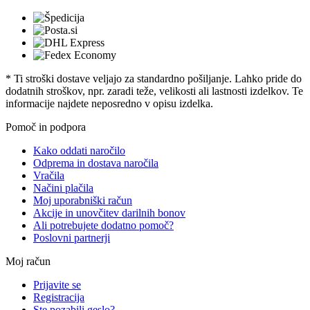
* Ti stroški dostave veljajo za standardno pošiljanje. Lahko pride do
dodatnih stroškov, npr. zaradi teže, velikosti ali lastnosti izdelkov. Te
informacije najdete neposredno v opisu izdelka.
Pomoč in podpora
Kako oddati naročilo
Odprema in dostava naročila
Vračila
Načini plačila
Moj uporabniški račun
Akcije in unovčitev darilnih bonov
Ali potrebujete dodatno pomoč?
Poslovni partnerji
Moj račun
Prijavite se
Registracija
Ste pozabili geslo?