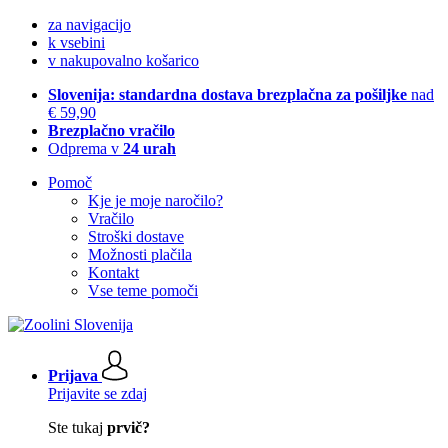
za navigacijo
k vsebini
v nakupovalno košarico
Slovenija: standardna dostava brezplačna za pošiljke
nad
€ 59,90
Brezplačno vračilo
Odprema v
24 urah
Pomoč
Kje je moje naročilo?
Vračilo
Stroški dostave
Možnosti plačila
Kontakt
Vse teme pomoči
Prijava
Prijavite se zdaj
Ste tukaj
prvič?