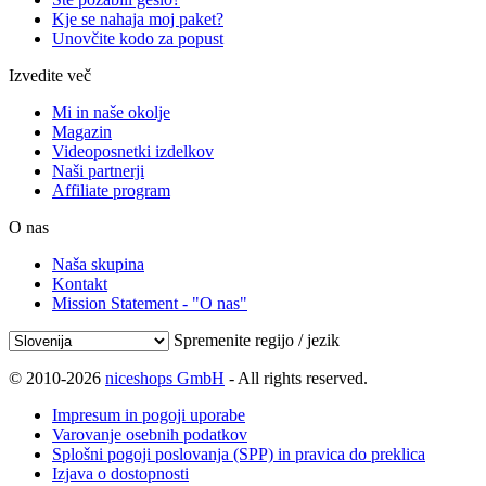
Kje se nahaja moj paket?
Unovčite kodo za popust
Izvedite več
Mi in naše okolje
Magazin
Videoposnetki izdelkov
Naši partnerji
Affiliate program
O nas
Naša skupina
Kontakt
Mission Statement - "O nas"
Spremenite regijo / jezik
© 2010-2026
niceshops GmbH
- All rights reserved.
Impresum in pogoji uporabe
Varovanje osebnih podatkov
Splošni pogoji poslovanja (SPP) in pravica do preklica
Izjava o dostopnosti