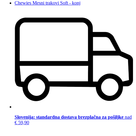
Chewies Mesni trakovi Soft - konj
Slovenija: standardna dostava brezplačna za pošiljke
nad
€ 59,90