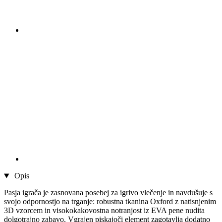
Opis
Pasja igrača je zasnovana posebej za igrivo vlečenje in navdušuje s
svojo odpornostjo na trganje: robustna tkanina Oxford z natisnjenim
3D vzorcem in visokokakovostna notranjost iz EVA pene nudita
dolgotrajno zabavo. Vgrajen piskajoči element zagotavlja dodatno