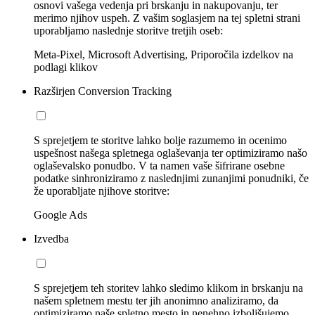
osnovi vašega vedenja pri brskanju in nakupovanju, ter
merimo njihov uspeh. Z vašim soglasjem na tej spletni strani
uporabljamo naslednje storitve tretjih oseb:
Meta-Pixel, Microsoft Advertising, Priporočila izdelkov na
podlagi klikov
Razširjen Conversion Tracking
S sprejetjem te storitve lahko bolje razumemo in ocenimo
uspešnost našega spletnega oglaševanja ter optimiziramo našo
oglaševalsko ponudbo. V ta namen vaše šifrirane osebne
podatke sinhroniziramo z naslednjimi zunanjimi ponudniki, če
že uporabljate njihove storitve:
Google Ads
Izvedba
S sprejetjem teh storitev lahko sledimo klikom in brskanju na
našem spletnem mestu ter jih anonimno analiziramo, da
optimiziramo naše spletno mesto in nenehno izboljšujemo