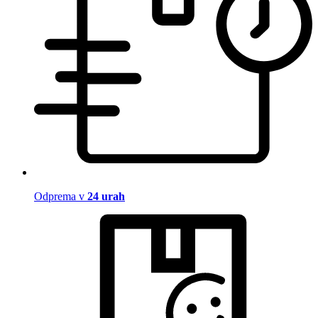
Odprema v
24 urah