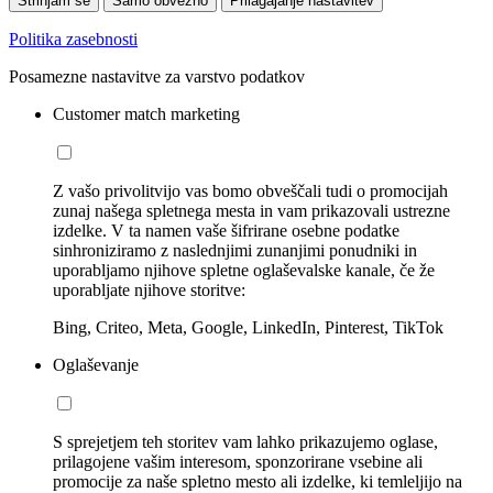
Strinjam se
Samo obvezno
Prilagajanje nastavitev
Politika zasebnosti
Posamezne nastavitve za varstvo podatkov
Customer match marketing
Z vašo privolitvijo vas bomo obveščali tudi o promocijah
zunaj našega spletnega mesta in vam prikazovali ustrezne
izdelke. V ta namen vaše šifrirane osebne podatke
sinhroniziramo z naslednjimi zunanjimi ponudniki in
uporabljamo njihove spletne oglaševalske kanale, če že
uporabljate njihove storitve:
Bing, Criteo, Meta, Google, LinkedIn, Pinterest, TikTok
Oglaševanje
S sprejetjem teh storitev vam lahko prikazujemo oglase,
prilagojene vašim interesom, sponzorirane vsebine ali
promocije za naše spletno mesto ali izdelke, ki temleljijo na