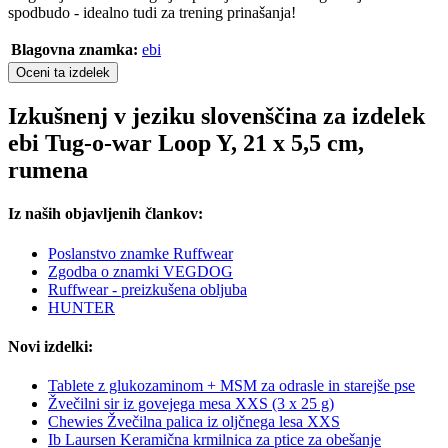
spodbudo - idealno tudi za trening prinašanja!
Blagovna znamka:
ebi
Oceni ta izdelek
Izkušnenj v jeziku slovenščina za izdelek
ebi Tug-o-war Loop Y, 21 x 5,5 cm,
rumena
Iz naših objavljenih člankov:
Poslanstvo znamke Ruffwear
Zgodba o znamki VEGDOG
Ruffwear - preizkušena obljuba
HUNTER
Novi izdelki:
Tablete z glukozaminom + MSM za odrasle in starejše pse
Žvečilni sir iz govejega mesa XXS (3 x 25 g)
Chewies Žvečilna palica iz oljčnega lesa XXS
Ib Laursen Keramična krmilnica za ptice za obešanje