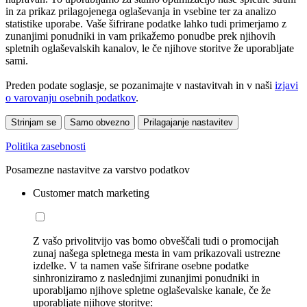
in za prikaz prilagojenega oglaševanja in vsebine ter za analizo
statistike uporabe. Vaše šifrirane podatke lahko tudi primerjamo z
zunanjimi ponudniki in vam prikažemo ponudbe prek njihovih
spletnih oglaševalskih kanalov, le če njihove storitve že uporabljate
sami.
Preden podate soglasje, se pozanimajte v nastavitvah in v naši
izjavi
o varovanju osebnih podatkov
.
Strinjam se
Samo obvezno
Prilagajanje nastavitev
Politika zasebnosti
Posamezne nastavitve za varstvo podatkov
Customer match marketing
Z vašo privolitvijo vas bomo obveščali tudi o promocijah
zunaj našega spletnega mesta in vam prikazovali ustrezne
izdelke. V ta namen vaše šifrirane osebne podatke
sinhroniziramo z naslednjimi zunanjimi ponudniki in
uporabljamo njihove spletne oglaševalske kanale, če že
uporabljate njihove storitve: