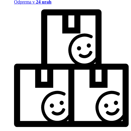
Odprema v
24 urah