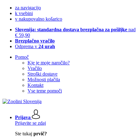
za navigacijo
k vsebini
v nakupovalno košarico
Slovenija: standardna dostava brezplačna za pošiljke
nad
€ 59,90
Brezplačno vračilo
Odprema v
24 urah
Pomoč
Kje je moje naročilo?
Vračilo
Stroški dostave
Možnosti plačila
Kontakt
Vse teme pomoči
Prijava
Prijavite se zdaj
Ste tukaj
prvič?