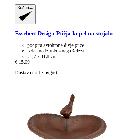
Košarica
Esschert Design
Ptičja kopel na stojalu
podpira avtohtone divje ptice
izdelano iz robustnega železa
21,7 x 11,8 cm
€ 15,09
Dostava do 13 avgust