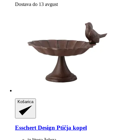
Dostava do 13 avgust
Košarica
Esschert Design
Ptičja kopel
iz litega železa