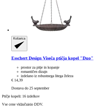
Košarica
Esschert Design
Viseča ptičja kopel "Duo"
prostor za pitje in kopanje
romantičen dizajn
izdelano iz robustnega litega železa
€ 14,39
Dostava do 25 september
Ptičje kopeli: 16 izdelkov
Vse cene vključujejo DDV.