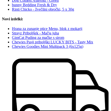
Dog Comets Asteroid - Green
bunny Bedding Fresh & Dry
Rinti Chicko - žvečilni obročki, 5 x 30g
Novi izdelki:
Hrana za zunanje ptice Menu, blok z mokarji
Strayz Priboljšek - Mačja juha
GimCat Puding za mačke s sirom
Chewies Pasji priboljški LUCKY BITS - Tasty Mix
Chewies Goodies Mini Multipack 3 (6x125g)