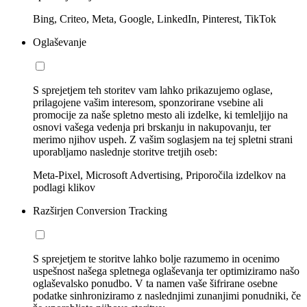
Bing, Criteo, Meta, Google, LinkedIn, Pinterest, TikTok
Oglaševanje
S sprejetjem teh storitev vam lahko prikazujemo oglase,
prilagojene vašim interesom, sponzorirane vsebine ali
promocije za naše spletno mesto ali izdelke, ki temleljijo na
osnovi vašega vedenja pri brskanju in nakupovanju, ter
merimo njihov uspeh. Z vašim soglasjem na tej spletni strani
uporabljamo naslednje storitve tretjih oseb:
Meta-Pixel, Microsoft Advertising, Priporočila izdelkov na
podlagi klikov
Razširjen Conversion Tracking
S sprejetjem te storitve lahko bolje razumemo in ocenimo
uspešnost našega spletnega oglaševanja ter optimiziramo našo
oglaševalsko ponudbo. V ta namen vaše šifrirane osebne
podatke sinhroniziramo z naslednjimi zunanjimi ponudniki, če