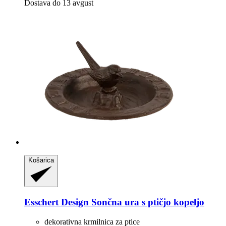
Dostava do 13 avgust
Košarica
Esschert Design
Sončna ura s ptičjo kopeljo
dekorativna krmilnica za ptice