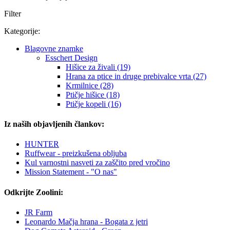
Filter
Kategorije:
Blagovne znamke
Esschert Design
Hišice za živali (19)
Hrana za ptice in druge prebivalce vrta (27)
Krmilnice (28)
Ptičje hišice (18)
Ptičje kopeli (16)
Iz naših objavljenih člankov:
HUNTER
Ruffwear - preizkušena obljuba
Kul varnostni nasveti za zaščito pred vročino
Mission Statement - "O nas"
Odkrijte Zoolini:
JR Farm
Leonardo Mačja hrana - Bogata z jetri