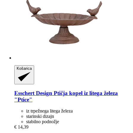
Košarica
Esschert Design
Ptičja kopel iz litega železa
"Ptice"
iz trpežnega litega železa
starinski dizajn
stabilno podnožje
€ 14,39