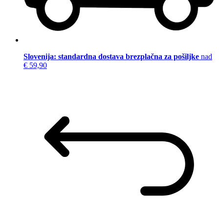
Slovenija: standardna dostava brezplačna za pošiljke
nad
€ 59,90