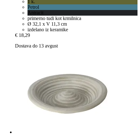
1 k.
Petrol
Antracit
primerno tudi kot krmilnica
Ø 32,1 x V 11,3 cm
izdelano iz keramike
€ 18,29
Dostava do 13 avgust