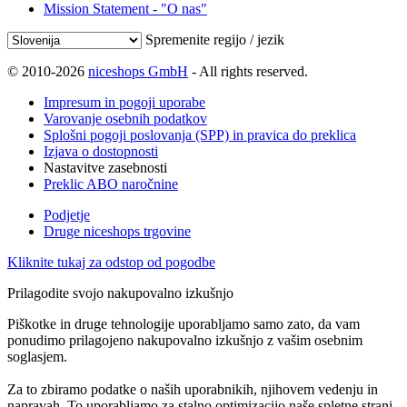
Mission Statement - "O nas"
Spremenite regijo / jezik
© 2010-2026
niceshops GmbH
- All rights reserved.
Impresum in pogoji uporabe
Varovanje osebnih podatkov
Splošni pogoji poslovanja (SPP) in pravica do preklica
Izjava o dostopnosti
Nastavitve zasebnosti
Preklic ABO naročnine
Podjetje
Druge niceshops trgovine
Kliknite tukaj za odstop od pogodbe
Prilagodite svojo nakupovalno izkušnjo
Piškotke in druge tehnologije uporabljamo samo zato, da vam
ponudimo prilagojeno nakupovalno izkušnjo z vašim osebnim
soglasjem.
Za to zbiramo podatke o naših uporabnikih, njihovem vedenju in
napravah. To uporabljamo za stalno optimizacijo naše spletne strani