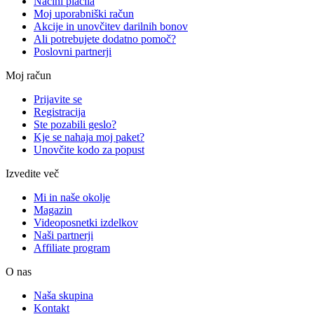
Načini plačila
Moj uporabniški račun
Akcije in unovčitev darilnih bonov
Ali potrebujete dodatno pomoč?
Poslovni partnerji
Moj račun
Prijavite se
Registracija
Ste pozabili geslo?
Kje se nahaja moj paket?
Unovčite kodo za popust
Izvedite več
Mi in naše okolje
Magazin
Videoposnetki izdelkov
Naši partnerji
Affiliate program
O nas
Naša skupina
Kontakt