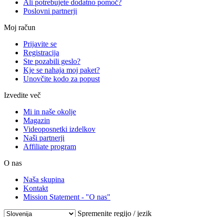
Ali potrebujete dodatno pomoč?
Poslovni partnerji
Moj račun
Prijavite se
Registracija
Ste pozabili geslo?
Kje se nahaja moj paket?
Unovčite kodo za popust
Izvedite več
Mi in naše okolje
Magazin
Videoposnetki izdelkov
Naši partnerji
Affiliate program
O nas
Naša skupina
Kontakt
Mission Statement - "O nas"
Spremenite regijo / jezik