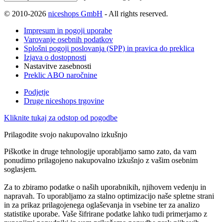
© 2010-2026
niceshops GmbH
- All rights reserved.
Impresum in pogoji uporabe
Varovanje osebnih podatkov
Splošni pogoji poslovanja (SPP) in pravica do preklica
Izjava o dostopnosti
Nastavitve zasebnosti
Preklic ABO naročnine
Podjetje
Druge niceshops trgovine
Kliknite tukaj za odstop od pogodbe
Prilagodite svojo nakupovalno izkušnjo
Piškotke in druge tehnologije uporabljamo samo zato, da vam
ponudimo prilagojeno nakupovalno izkušnjo z vašim osebnim
soglasjem.
Za to zbiramo podatke o naših uporabnikih, njihovem vedenju in
napravah. To uporabljamo za stalno optimizacijo naše spletne strani
in za prikaz prilagojenega oglaševanja in vsebine ter za analizo
statistike uporabe. Vaše šifrirane podatke lahko tudi primerjamo z