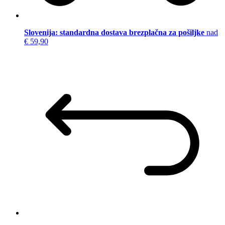
Slovenija: standardna dostava brezplačna za pošiljke
nad
€ 59,90