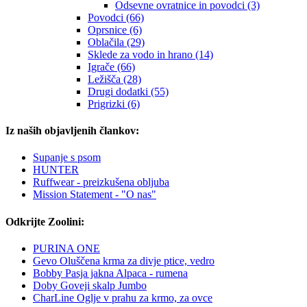
Odsevne ovratnice in povodci (3)
Povodci (66)
Oprsnice (6)
Oblačila (29)
Sklede za vodo in hrano (14)
Igrače (66)
Ležišča (28)
Drugi dodatki (55)
Prigrizki (6)
Iz naših objavljenih člankov:
Supanje s psom
HUNTER
Ruffwear - preizkušena obljuba
Mission Statement - "O nas"
Odkrijte Zoolini:
PURINA ONE
Gevo Oluščena krma za divje ptice, vedro
Bobby Pasja jakna Alpaca - rumena
Doby Goveji skalp Jumbo
CharLine Oglje v prahu za krmo, za ovce