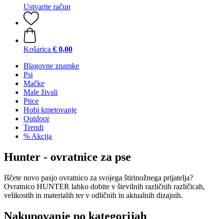
Ustvarite račun
Košarica
€ 0,00
Blagovne znamke
Psi
Mačke
Male živali
Ptice
Hobi kmetovanje
Outdoor
Trendi
% Akcija
Hunter - ovratnice za pse
Iščete novo pasjo ovratnico za svojega štirinožnega prijatelja?
Ovratnico HUNTER lahko dobite v številnih različnih različicah,
velikostih in materialih ter v odličnih in aktualnih dizajnih.
Nakupovanje po kategorijah