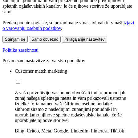
zunanjimi ponudniki in vam prikažemo ponudbe prek njihovih
spletnih oglaševalskih kanalov, le če njihove storitve že uporabljate
sami.
Preden podate soglasje, se pozanimajte v nastavitvah in v naši
izjavi
o varovanju osebnih podatkov
.
Strinjam se
Samo obvezno
Prilagajanje nastavitev
Politika zasebnosti
Posamezne nastavitve za varstvo podatkov
Customer match marketing
Z vašo privolitvijo vas bomo obveščali tudi o promocijah
zunaj našega spletnega mesta in vam prikazovali ustrezne
izdelke. V ta namen vaše šifrirane osebne podatke
sinhroniziramo z naslednjimi zunanjimi ponudniki in
uporabljamo njihove spletne oglaševalske kanale, če že
uporabljate njihove storitve:
Bing, Criteo, Meta, Google, LinkedIn, Pinterest, TikTok