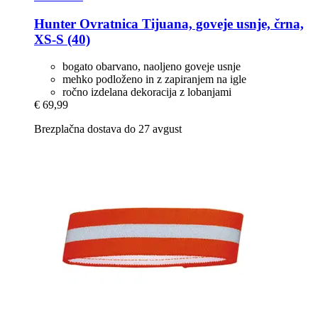
Hunter
Ovratnica Tijuana, goveje usnje, črna,
XS-​S (40)
bogato obarvano, naoljeno goveje usnje
mehko podloženo in z zapiranjem na igle
ročno izdelana dekoracija z lobanjami
€ 69,99
Brezplačna dostava do 27 avgust