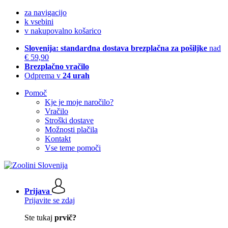
za navigacijo
k vsebini
v nakupovalno košarico
Slovenija: standardna dostava brezplačna za pošiljke
nad
€ 59,90
Brezplačno vračilo
Odprema v
24 urah
Pomoč
Kje je moje naročilo?
Vračilo
Stroški dostave
Možnosti plačila
Kontakt
Vse teme pomoči
Prijava
Prijavite se zdaj
Ste tukaj
prvič?