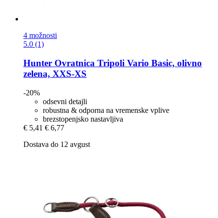
4 možnosti
5.0 (1)
Hunter
Ovratnica Tripoli Vario Basic, olivno
zelena, XXS-​XS
-20%
odsevni detajli
robustna & odporna na vremenske vplive
brezstopenjsko nastavljiva
€ 5,41
€ 6,77
Dostava do 12 avgust