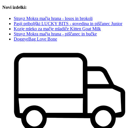
Novi izdelki:
Strayz Mokra mačja hrana - losos in brokoli
Pasji priboljški LUCKY BITS - govedina in piščanec Junior
Kozje mleko za mačje mladiče Kitten Goat Milk
Strayz Mokra mačja hrana - piščanec in bučke
DoggyeBag Love Bone