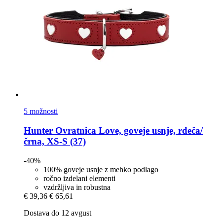
5 možnosti
Hunter
Ovratnica Love, goveje usnje, rdeča/
črna, XS-​S (37)
-40%
100% goveje usnje z mehko podlago
ročno izdelani elementi
vzdržljiva in robustna
€ 39,36
€ 65,61
Dostava do 12 avgust