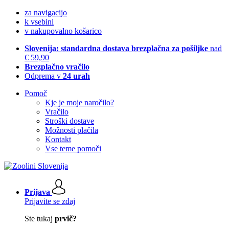
za navigacijo
k vsebini
v nakupovalno košarico
Slovenija: standardna dostava brezplačna za pošiljke
nad
€ 59,90
Brezplačno vračilo
Odprema v
24 urah
Pomoč
Kje je moje naročilo?
Vračilo
Stroški dostave
Možnosti plačila
Kontakt
Vse teme pomoči
Prijava
Prijavite se zdaj
Ste tukaj
prvič?