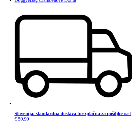
DoggyeBag Ciambellove Donut
Slovenija: standardna dostava brezplačna za pošiljke
nad
€ 59,90