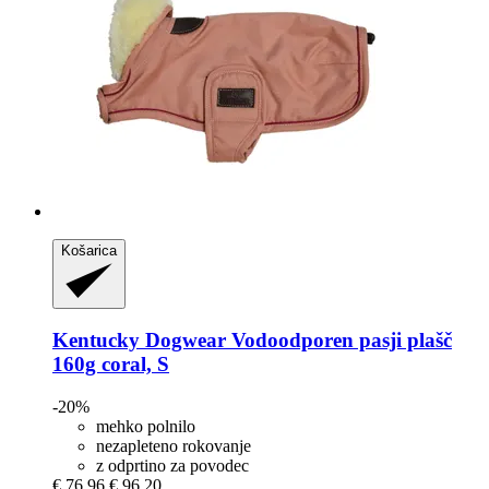
Košarica
Kentucky Dogwear
Vodoodporen pasji plašč
160g coral, S
-20%
mehko polnilo
nezapleteno rokovanje
z odprtino za povodec
€ 76,96
€ 96,20