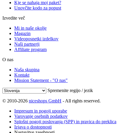
Kje se nahaja moj paket?
Unovčite kodo za popust
Izvedite več
Mi in naše okolje
Magazin
Videoposnetki izdelkov
Naši partnerji
Affiliate program
O nas
Naša skupina
Kontakt
Mission Statement - "O nas"
Spremenite regijo / jezik
© 2010-2026
niceshops GmbH
- All rights reserved.
Impresum in pogoji uporabe
Varovanje osebnih podatkov
Splošni pogoji poslovanja (SPP) in pravica do preklica
Izjava o dostopnosti
Nastavitve zasebnosti