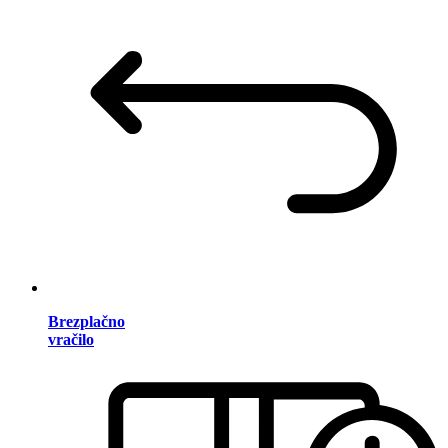
Brezplačno
vračilo