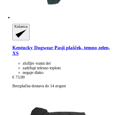
Košarica
Kentucky Dogwear
Pasji plašček, temno zelen,
XS
zložljiv vratni del
zadržuje telesno toploto
neguje dlako
€ 73,99
Brezplačna dostava do 14 avgust