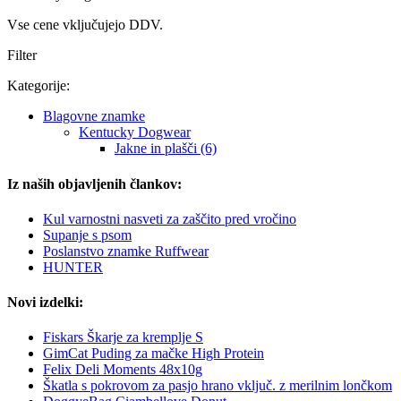
Vse cene vključujejo DDV.
Filter
Kategorije:
Blagovne znamke
Kentucky Dogwear
Jakne in plašči (6)
Iz naših objavljenih člankov:
Kul varnostni nasveti za zaščito pred vročino
Supanje s psom
Poslanstvo znamke Ruffwear
HUNTER
Novi izdelki:
Fiskars Škarje za kremplje S
GimCat Puding za mačke High Protein
Felix Deli Moments 48x10g
Škatla s pokrovom za pasjo hrano vključ. z merilnim lončkom