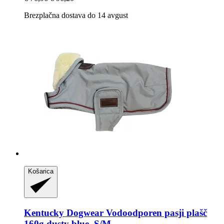
Brezplačna dostava do 14 avgust
Košarica
Kentucky Dogwear
Vodoodporen pasji plašč
160g dusty blue, S/M