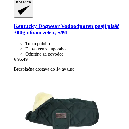
Košarica
Kentucky Dogwear
Vodoodporen pasji plašč
300g olivno zelen, S/M
Toplo polnilo
Enostaven za uporabo
Odprtina za povodec
€ 96,49
Brezplačna dostava do 14 avgust