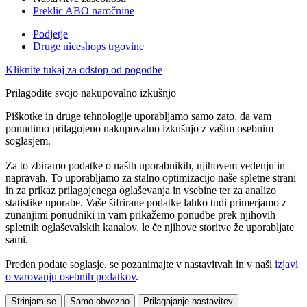
Preklic ABO naročnine
Podjetje
Druge niceshops trgovine
Kliknite tukaj za odstop od pogodbe
Prilagodite svojo nakupovalno izkušnjo
Piškotke in druge tehnologije uporabljamo samo zato, da vam
ponudimo prilagojeno nakupovalno izkušnjo z vašim osebnim
soglasjem.
Za to zbiramo podatke o naših uporabnikih, njihovem vedenju in
napravah. To uporabljamo za stalno optimizacijo naše spletne strani
in za prikaz prilagojenega oglaševanja in vsebine ter za analizo
statistike uporabe. Vaše šifrirane podatke lahko tudi primerjamo z
zunanjimi ponudniki in vam prikažemo ponudbe prek njihovih
spletnih oglaševalskih kanalov, le če njihove storitve že uporabljate
sami.
Preden podate soglasje, se pozanimajte v nastavitvah in v naši
izjavi
o varovanju osebnih podatkov
.
Strinjam se
Samo obvezno
Prilagajanje nastavitev