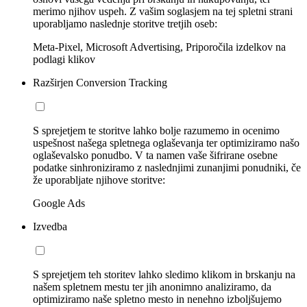
merimo njihov uspeh. Z vašim soglasjem na tej spletni strani
uporabljamo naslednje storitve tretjih oseb:
Meta-Pixel, Microsoft Advertising, Priporočila izdelkov na
podlagi klikov
Razširjen Conversion Tracking
S sprejetjem te storitve lahko bolje razumemo in ocenimo
uspešnost našega spletnega oglaševanja ter optimiziramo našo
oglaševalsko ponudbo. V ta namen vaše šifrirane osebne
podatke sinhroniziramo z naslednjimi zunanjimi ponudniki, če
že uporabljate njihove storitve:
Google Ads
Izvedba
S sprejetjem teh storitev lahko sledimo klikom in brskanju na
našem spletnem mestu ter jih anonimno analiziramo, da
optimiziramo naše spletno mesto in nenehno izboljšujemo