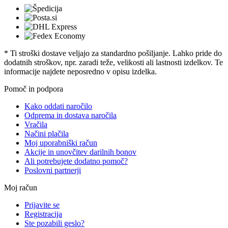
* Ti stroški dostave veljajo za standardno pošiljanje. Lahko pride do
dodatnih stroškov, npr. zaradi teže, velikosti ali lastnosti izdelkov. Te
informacije najdete neposredno v opisu izdelka.
Pomoč in podpora
Kako oddati naročilo
Odprema in dostava naročila
Vračila
Načini plačila
Moj uporabniški račun
Akcije in unovčitev darilnih bonov
Ali potrebujete dodatno pomoč?
Poslovni partnerji
Moj račun
Prijavite se
Registracija
Ste pozabili geslo?