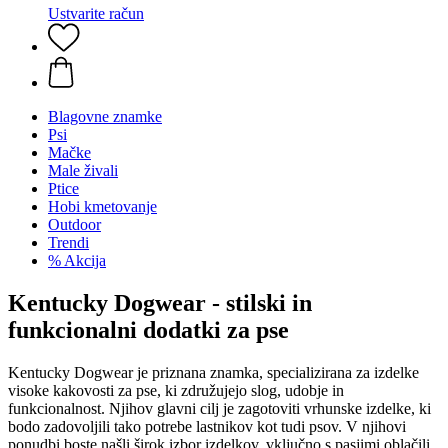
Ustvarite račun
Blagovne znamke
Psi
Mačke
Male živali
Ptice
Hobi kmetovanje
Outdoor
Trendi
% Akcija
Kentucky Dogwear - stilski in
funkcionalni dodatki za pse
Kentucky Dogwear je priznana znamka, specializirana za izdelke
visoke kakovosti za pse, ki združujejo slog, udobje in
funkcionalnost. Njihov glavni cilj je zagotoviti vrhunske izdelke, ki
bodo zadovoljili tako potrebe lastnikov kot tudi psov. V njihovi
ponudbi boste našli širok izbor izdelkov, vključno s pasjimi oblačili,