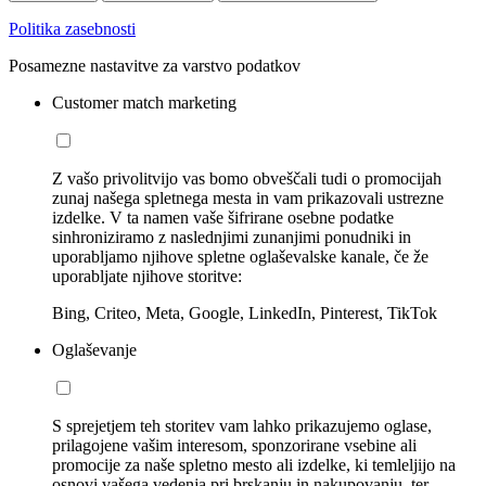
Politika zasebnosti
Posamezne nastavitve za varstvo podatkov
Customer match marketing
Z vašo privolitvijo vas bomo obveščali tudi o promocijah
zunaj našega spletnega mesta in vam prikazovali ustrezne
izdelke. V ta namen vaše šifrirane osebne podatke
sinhroniziramo z naslednjimi zunanjimi ponudniki in
uporabljamo njihove spletne oglaševalske kanale, če že
uporabljate njihove storitve:
Bing, Criteo, Meta, Google, LinkedIn, Pinterest, TikTok
Oglaševanje
S sprejetjem teh storitev vam lahko prikazujemo oglase,
prilagojene vašim interesom, sponzorirane vsebine ali
promocije za naše spletno mesto ali izdelke, ki temleljijo na
osnovi vašega vedenja pri brskanju in nakupovanju, ter