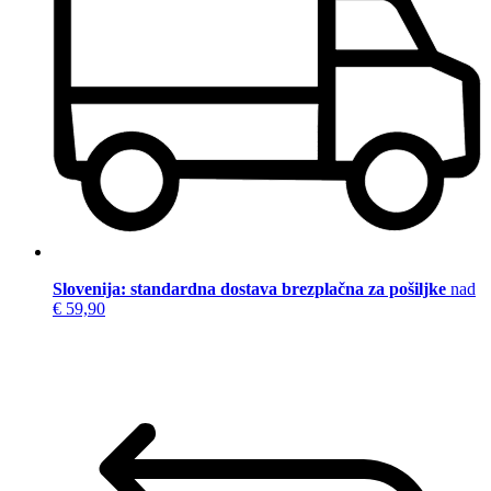
Slovenija: standardna dostava brezplačna za pošiljke
nad
€ 59,90