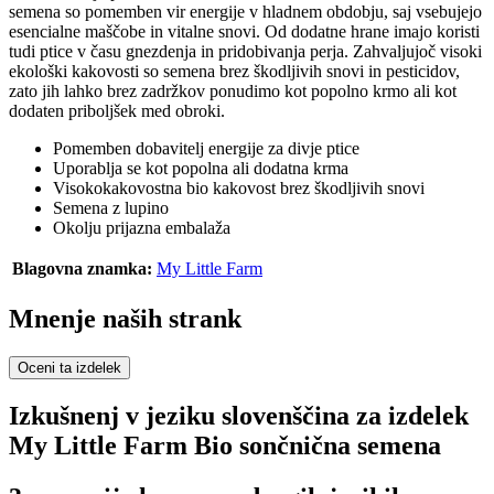
semena so pomemben vir energije v hladnem obdobju, saj vsebujejo
esencialne maščobe in vitalne snovi. Od dodatne hrane imajo koristi
tudi ptice v času gnezdenja in pridobivanja perja. Zahvaljujoč visoki
ekološki kakovosti so semena brez škodljivih snovi in pesticidov,
zato jih lahko brez zadržkov ponudimo kot popolno krmo ali kot
dodaten priboljšek med obroki.
Pomemben dobavitelj energije za divje ptice
Uporablja se kot popolna ali dodatna krma
Visokokakovostna bio kakovost brez škodljivih snovi
Semena z lupino
Okolju prijazna embalaža
Blagovna znamka:
My Little Farm
Mnenje naših strank
Oceni ta izdelek
Izkušnenj v jeziku slovenščina za izdelek
My Little Farm Bio sončnična semena