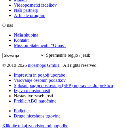
Videoposnetki izdelkov
Naši partnerji
Affiliate program
O nas
Naša skupina
Kontakt
Mission Statement - "O nas"
Spremenite regijo / jezik
© 2010-2026
niceshops GmbH
- All rights reserved.
Impresum in pogoji uporabe
Varovanje osebnih podatkov
Splošni pogoji poslovanja (SPP) in pravica do preklica
Izjava o dostopnosti
Nastavitve zasebnosti
Preklic ABO naročnine
Podjetje
Druge niceshops trgovine
Kliknite tukaj za odstop od pogodbe