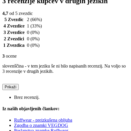
3 recenzije kupcev v drugih jezikih
4,7
od 5 zvezdic
5 Zvezdic
2
(66%)
4 Zvezdice
1
(33%)
3 Zvezdice
0
(0%)
2 Zvezdici
0
(0%)
1 Zvezdica
0
(0%)
3
ocene
slovenščina - v tem jeziku še ni bilo napisanih recenzij. Na voljo so
3 recenzije v drugih jezikih.
Prikaži
Brez recenzij.
Iz naših objavljenih člankov:
Ruffwear - preizkušena obljuba
Zgodba o znamki VEGDOG
Poslanstvo znamke Ruffwear