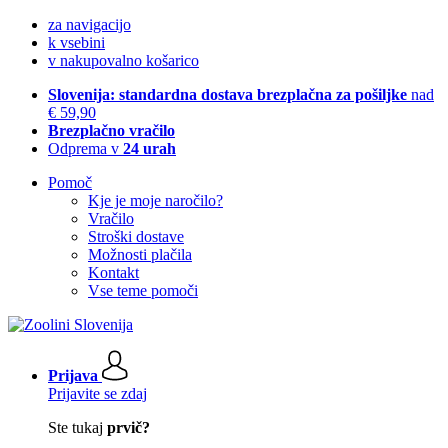
za navigacijo
k vsebini
v nakupovalno košarico
Slovenija: standardna dostava brezplačna za pošiljke
nad
€ 59,90
Brezplačno vračilo
Odprema v
24 urah
Pomoč
Kje je moje naročilo?
Vračilo
Stroški dostave
Možnosti plačila
Kontakt
Vse teme pomoči
Prijava
Prijavite se zdaj
Ste tukaj
prvič?