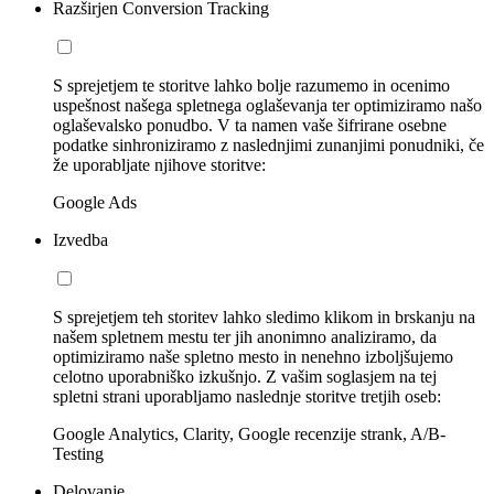
Razširjen Conversion Tracking
S sprejetjem te storitve lahko bolje razumemo in ocenimo
uspešnost našega spletnega oglaševanja ter optimiziramo našo
oglaševalsko ponudbo. V ta namen vaše šifrirane osebne
podatke sinhroniziramo z naslednjimi zunanjimi ponudniki, če
že uporabljate njihove storitve:
Google Ads
Izvedba
S sprejetjem teh storitev lahko sledimo klikom in brskanju na
našem spletnem mestu ter jih anonimno analiziramo, da
optimiziramo naše spletno mesto in nenehno izboljšujemo
celotno uporabniško izkušnjo. Z vašim soglasjem na tej
spletni strani uporabljamo naslednje storitve tretjih oseb:
Google Analytics, Clarity, Google recenzije strank, A/B-
Testing
Delovanje