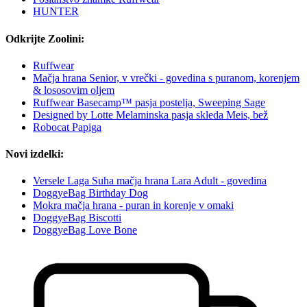
HUNTER
Odkrijte Zoolini:
Ruffwear
Mačja hrana Senior, v vrečki - govedina s puranom, korenjem
& lososovim oljem
Ruffwear Basecamp™ pasja postelja, Sweeping Sage
Designed by Lotte Melaminska pasja skleda Meis, bež
Robocat Papiga
Novi izdelki:
Versele Laga Suha mačja hrana Lara Adult - govedina
DoggyeBag Birthday Dog
Mokra mačja hrana - puran in korenje v omaki
DoggyeBag Biscotti
DoggyeBag Love Bone