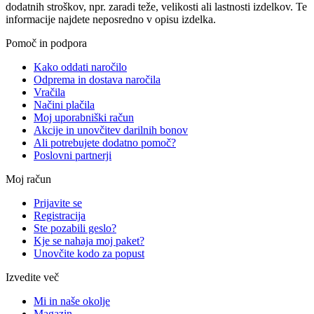
dodatnih stroškov, npr. zaradi teže, velikosti ali lastnosti izdelkov. Te
informacije najdete neposredno v opisu izdelka.
Pomoč in podpora
Kako oddati naročilo
Odprema in dostava naročila
Vračila
Načini plačila
Moj uporabniški račun
Akcije in unovčitev darilnih bonov
Ali potrebujete dodatno pomoč?
Poslovni partnerji
Moj račun
Prijavite se
Registracija
Ste pozabili geslo?
Kje se nahaja moj paket?
Unovčite kodo za popust
Izvedite več
Mi in naše okolje
Magazin