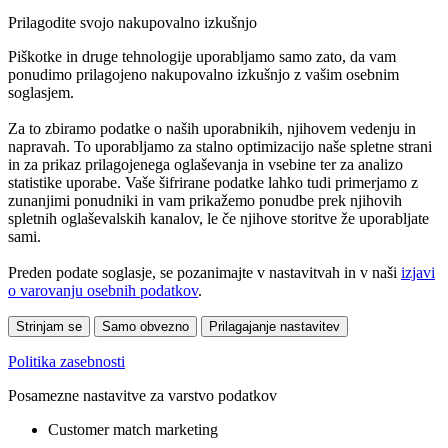
Prilagodite svojo nakupovalno izkušnjo
Piškotke in druge tehnologije uporabljamo samo zato, da vam
ponudimo prilagojeno nakupovalno izkušnjo z vašim osebnim
soglasjem.
Za to zbiramo podatke o naših uporabnikih, njihovem vedenju in
napravah. To uporabljamo za stalno optimizacijo naše spletne strani
in za prikaz prilagojenega oglaševanja in vsebine ter za analizo
statistike uporabe. Vaše šifrirane podatke lahko tudi primerjamo z
zunanjimi ponudniki in vam prikažemo ponudbe prek njihovih
spletnih oglaševalskih kanalov, le če njihove storitve že uporabljate
sami.
Preden podate soglasje, se pozanimajte v nastavitvah in v naši
izjavi
o varovanju osebnih podatkov
.
Strinjam se
Samo obvezno
Prilagajanje nastavitev
Politika zasebnosti
Posamezne nastavitve za varstvo podatkov
Customer match marketing