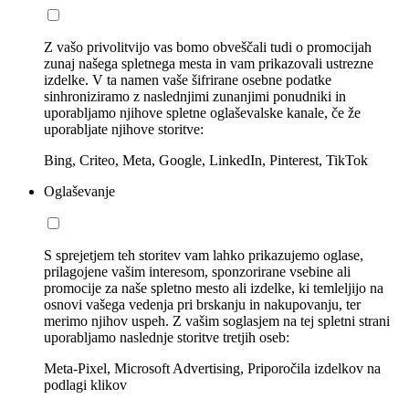
Z vašo privolitvijo vas bomo obveščali tudi o promocijah
zunaj našega spletnega mesta in vam prikazovali ustrezne
izdelke. V ta namen vaše šifrirane osebne podatke
sinhroniziramo z naslednjimi zunanjimi ponudniki in
uporabljamo njihove spletne oglaševalske kanale, če že
uporabljate njihove storitve:
Bing, Criteo, Meta, Google, LinkedIn, Pinterest, TikTok
Oglaševanje
S sprejetjem teh storitev vam lahko prikazujemo oglase,
prilagojene vašim interesom, sponzorirane vsebine ali
promocije za naše spletno mesto ali izdelke, ki temleljijo na
osnovi vašega vedenja pri brskanju in nakupovanju, ter
merimo njihov uspeh. Z vašim soglasjem na tej spletni strani
uporabljamo naslednje storitve tretjih oseb:
Meta-Pixel, Microsoft Advertising, Priporočila izdelkov na
podlagi klikov