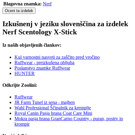
Blagovna znamka:
Nerf
Oceni ta izdelek
Izkušnenj v jeziku slovenščina za izdelek
Nerf Scentology X-Stick
Iz naših objavljenih člankov:
Kul varnostni nasveti za zaščito pred vročino
Ruffwear - preizkušena obljuba
Poslanstvo znamke Ruffwear
HUNTER
Odkrijte Zoolini:
Ruffwear
JR Farm Tunel iz sena - majhen
Wahl Professional Ščipalnik za kremplje
Royal Canin Pasja hrana Coat Care Mini
Mokra pasja hrana GranCarno Country - puran, postrv in
krompir