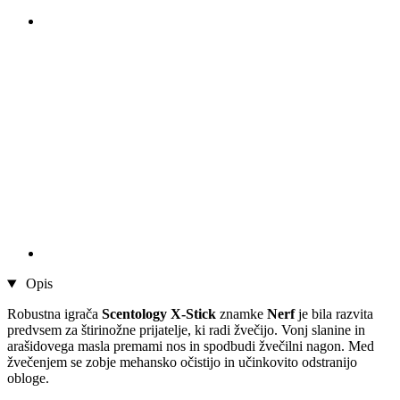
Opis
Robustna igrača
Scentology X-Stick
znamke
Nerf
je bila razvita
predvsem za štirinožne prijatelje, ki radi žvečijo. Vonj slanine in
arašidovega masla premami nos in spodbudi žvečilni nagon. Med
žvečenjem se zobje mehansko očistijo in učinkovito odstranijo
obloge.