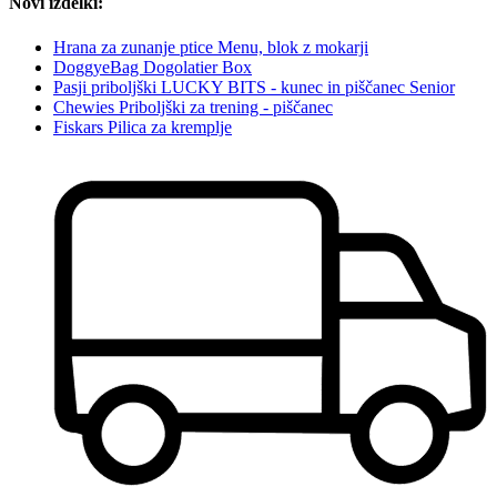
Novi izdelki:
Hrana za zunanje ptice Menu, blok z mokarji
DoggyeBag Dogolatier Box
Pasji priboljški LUCKY BITS - kunec in piščanec Senior
Chewies Priboljški za trening - piščanec
Fiskars Pilica za kremplje