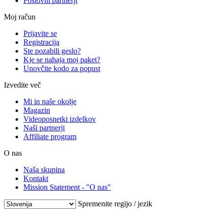
Poslovni partnerji
Moj račun
Prijavite se
Registracija
Ste pozabili geslo?
Kje se nahaja moj paket?
Unovčite kodo za popust
Izvedite več
Mi in naše okolje
Magazin
Videoposnetki izdelkov
Naši partnerji
Affiliate program
O nas
Naša skupina
Kontakt
Mission Statement - "O nas"
Spremenite regijo / jezik