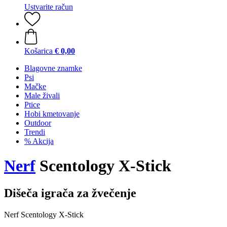
Ustvarite račun
Košarica
€ 0,00
Blagovne znamke
Psi
Mačke
Male živali
Ptice
Hobi kmetovanje
Outdoor
Trendi
% Akcija
Nerf
Scentology X-Stick
Dišeča igrača za žvečenje
Nerf Scentology X-Stick