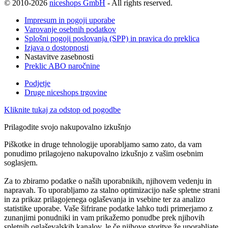
© 2010-2026
niceshops GmbH
- All rights reserved.
Impresum in pogoji uporabe
Varovanje osebnih podatkov
Splošni pogoji poslovanja (SPP) in pravica do preklica
Izjava o dostopnosti
Nastavitve zasebnosti
Preklic ABO naročnine
Podjetje
Druge niceshops trgovine
Kliknite tukaj za odstop od pogodbe
Prilagodite svojo nakupovalno izkušnjo
Piškotke in druge tehnologije uporabljamo samo zato, da vam
ponudimo prilagojeno nakupovalno izkušnjo z vašim osebnim
soglasjem.
Za to zbiramo podatke o naših uporabnikih, njihovem vedenju in
napravah. To uporabljamo za stalno optimizacijo naše spletne strani
in za prikaz prilagojenega oglaševanja in vsebine ter za analizo
statistike uporabe. Vaše šifrirane podatke lahko tudi primerjamo z
zunanjimi ponudniki in vam prikažemo ponudbe prek njihovih
spletnih oglaševalskih kanalov, le če njihove storitve že uporabljate