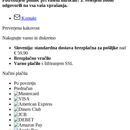
Potrebujete pomoč pri vašem naročilu? Z veseljem bomo
odgovorili na vsa vaša vprašanja.
Kontakt
Preverjena kakovost
Nakupujte varno in diskretno
Slovenija: standardna dostava brezplačna za pošiljke
nad
€ 59,90
Brezplačno vračilo
Varno plačilo
s šifriranjem SSL
Načini plačila
Po povzetju
Predračun