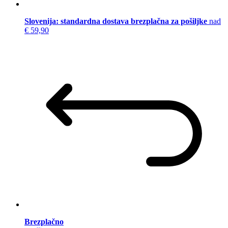
Slovenija: standardna dostava brezplačna za pošiljke
nad
€ 59,90
Brezplačno