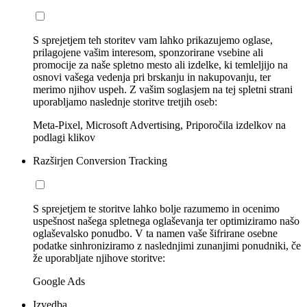
S sprejetjem teh storitev vam lahko prikazujemo oglase,
prilagojene vašim interesom, sponzorirane vsebine ali
promocije za naše spletno mesto ali izdelke, ki temleljijo na
osnovi vašega vedenja pri brskanju in nakupovanju, ter
merimo njihov uspeh. Z vašim soglasjem na tej spletni strani
uporabljamo naslednje storitve tretjih oseb:
Meta-Pixel, Microsoft Advertising, Priporočila izdelkov na
podlagi klikov
Razširjen Conversion Tracking
S sprejetjem te storitve lahko bolje razumemo in ocenimo
uspešnost našega spletnega oglaševanja ter optimiziramo našo
oglaševalsko ponudbo. V ta namen vaše šifrirane osebne
podatke sinhroniziramo z naslednjimi zunanjimi ponudniki, če
že uporabljate njihove storitve:
Google Ads
Izvedba