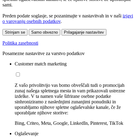
sami.
Preden podate soglasje, se pozanimajte v nastavitvah in v naši
izjavi
o varovanju osebnih podatkov
.
Strinjam se
Samo obvezno
Prilagajanje nastavitev
Politika zasebnosti
Posamezne nastavitve za varstvo podatkov
Customer match marketing
Z vašo privolitvijo vas bomo obveščali tudi o promocijah
zunaj našega spletnega mesta in vam prikazovali ustrezne
izdelke. V ta namen vaše šifrirane osebne podatke
sinhroniziramo z naslednjimi zunanjimi ponudniki in
uporabljamo njihove spletne oglaševalske kanale, če že
uporabljate njihove storitve:
Bing, Criteo, Meta, Google, LinkedIn, Pinterest, TikTok
Oglaševanje