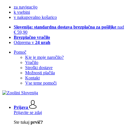
za navigacijo
k vsebini
v nakupovalno košarico
Slovenija: standardna dostava brezplačna za pošiljke
nad
€ 59,90
Brezplačno vračilo
Odprema v
24 urah
Pomoč
Kje je moje naročilo?
Vračilo
Stroški dostave
Možnosti plačila
Kontakt
Vse teme pomoči
Prijava
Prijavite se zdaj
Ste tukaj
prvič?