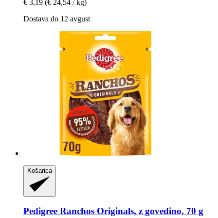
€ 3,19
(€ 24,54 / kg)
Dostava do 12 avgust
Košarica
Pedigree
Ranchos Originals, z govedino, 70 g