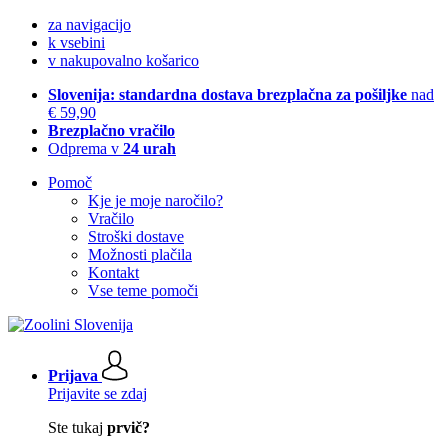
za navigacijo
k vsebini
v nakupovalno košarico
Slovenija: standardna dostava brezplačna za pošiljke
nad
€ 59,90
Brezplačno vračilo
Odprema v
24 urah
Pomoč
Kje je moje naročilo?
Vračilo
Stroški dostave
Možnosti plačila
Kontakt
Vse teme pomoči
Prijava
Prijavite se zdaj
Ste tukaj
prvič?