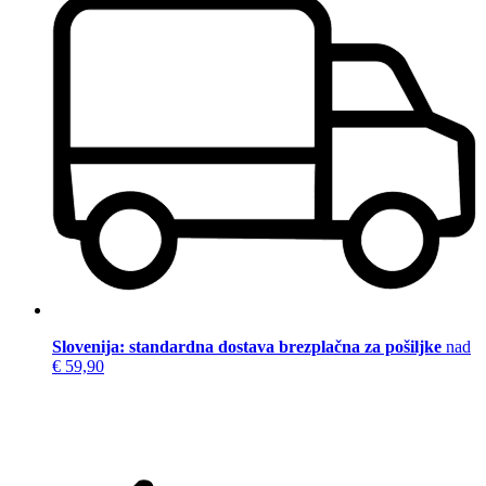
Slovenija: standardna dostava brezplačna za pošiljke
nad
€ 59,90