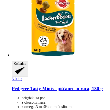
Košarica
5.0 (1)
Pedigree
Tasty Minis -​ piščanec in raca, 130 g
prigrizki za pse
z okusom mesa
z omega-3 maščobnimi kislinami