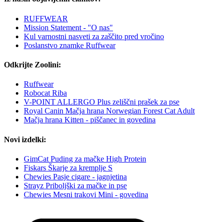
RUFFWEAR
Mission Statement - "O nas"
Kul varnostni nasveti za zaščito pred vročino
Poslanstvo znamke Ruffwear
Odkrijte Zoolini:
Ruffwear
Robocat Riba
V-POINT ALLERGO Plus zeliščni prašek za pse
Royal Canin Mačja hrana Norwegian Forest Cat Adult
Mačja hrana Kitten - piščanec in govedina
Novi izdelki:
GimCat Puding za mačke High Protein
Fiskars Škarje za kremplje S
Chewies Pasje cigare - jagnjetina
Strayz Priboljški za mačke in pse
Chewies Mesni trakovi Mini - govedina