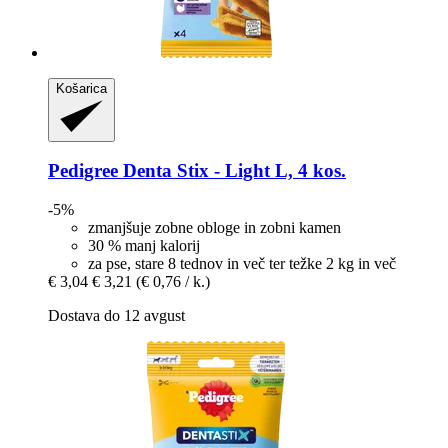
Košarica
Pedigree
Denta Stix -​ Light L, 4 kos.
-5%
zmanjšuje zobne obloge in zobni kamen
30 % manj kalorij
za pse, stare 8 tednov in več ter težke 2 kg in več
€ 3,04
€ 3,21
(€ 0,76 / k.)
Dostava do 12 avgust