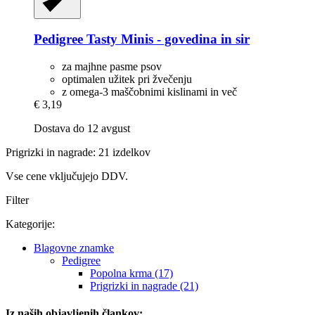
Pedigree
Tasty Minis -​ govedina in sir
za majhne pasme psov
optimalen užitek pri žvečenju
z omega-3 maščobnimi kislinami in več
€ 3,19
Dostava do 12 avgust
Prigrizki in nagrade: 21 izdelkov
Vse cene vključujejo DDV.
Filter
Kategorije:
Blagovne znamke
Pedigree
Popolna krma (17)
Prigrizki in nagrade (21)
Iz naših objavljenih člankov: