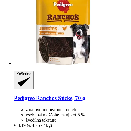
Košarica
Pedigree
Ranchos Sticks, 70 g
z naravnimi piščančjimi jetri
vsebnost maščobe manj kot 5 %
žvečilna tekstura
€ 3,19
(€ 45,57 / kg)