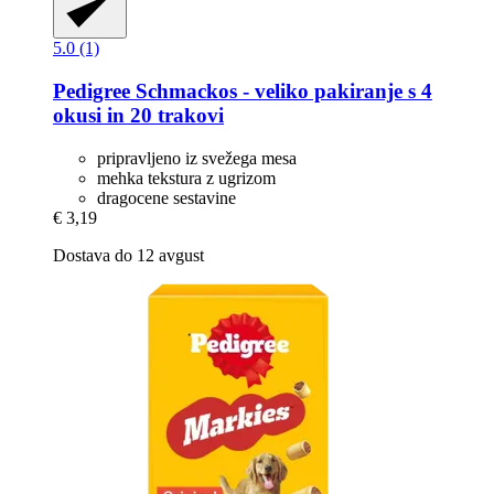
5.0 (1)
Pedigree
Schmackos -​ veliko pakiranje s 4
okusi in 20 trakovi
pripravljeno iz svežega mesa
mehka tekstura z ugrizom
dragocene sestavine
€ 3,19
Dostava do 12 avgust