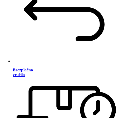
Brezplačno
vračilo