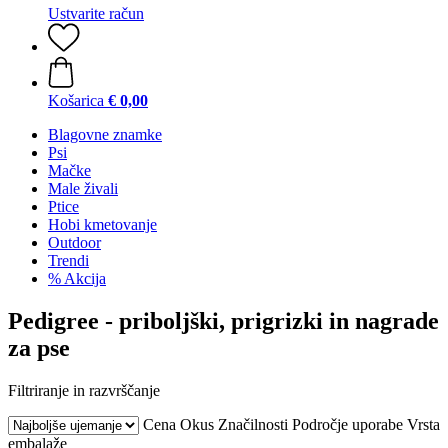
Ustvarite račun
Košarica
€ 0,00
Blagovne znamke
Psi
Mačke
Male živali
Ptice
Hobi kmetovanje
Outdoor
Trendi
% Akcija
Pedigree - priboljški, prigrizki in nagrade
za pse
Filtriranje in razvrščanje
Cena
Okus
Značilnosti
Področje uporabe
Vrsta
embalaže