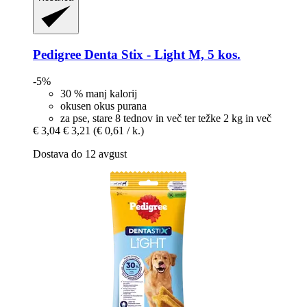
Pedigree
Denta Stix -​ Light M, 5 kos.
-5%
30 % manj kalorij
okusen okus purana
za pse, stare 8 tednov in več ter težke 2 kg in več
€ 3,04
€ 3,21
(€ 0,61 / k.)
Dostava do 12 avgust