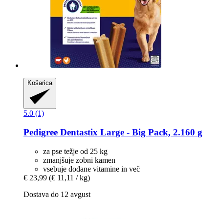
Košarica
5.0 (1)
Pedigree
Dentastix Large -​ Big Pack, 2.160 g
za pse težje od 25 kg
zmanjšuje zobni kamen
vsebuje dodane vitamine in več
€ 23,99
(€ 11,11 / kg)
Dostava do 12 avgust