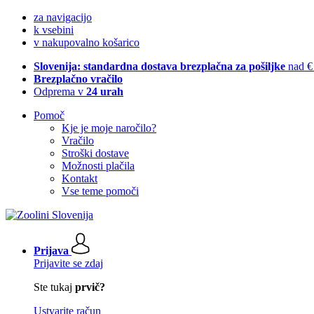
za navigacijo
k vsebini
v nakupovalno košarico
Slovenija: standardna dostava brezplačna za pošiljke
nad €
Brezplačno vračilo
Odprema v
24 urah
Pomoč
Kje je moje naročilo?
Vračilo
Stroški dostave
Možnosti plačila
Kontakt
Vse teme pomoči
Prijava
Prijavite se zdaj
Ste tukaj
prvič?
Ustvarite račun