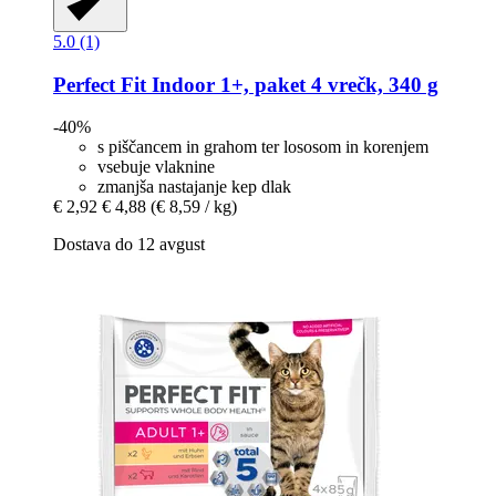
5.0 (1)
Perfect Fit
Indoor 1+, paket 4 vrečk, 340 g
-40%
s piščancem in grahom ter lososom in korenjem
vsebuje vlaknine
zmanjša nastajanje kep dlak
€ 2,92
€ 4,88
(€ 8,59 / kg)
Dostava do 12 avgust