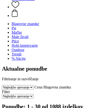
Blagovne znamke
Psi
Mačke
Male živali
Ptice
Hobi kmetovanje
Outdoor
Trendi
% Akcija
Aktualne ponudbe
Filtriranje in razvrščanje
Cena
Blagovna znamka
Filter
Ponudbe: 1 - 30 od 1088 izdelkov