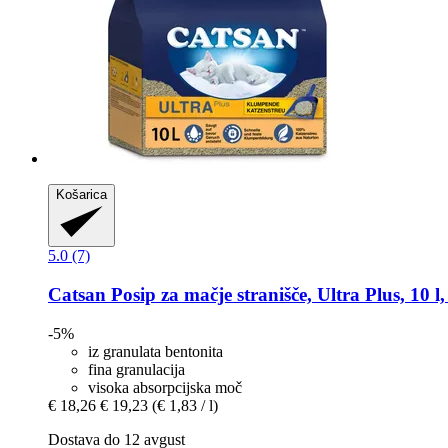
Košarica
5.0 (7)
Catsan
Posip za mačje stranišče, Ultra Plus, 10 l,
-5%
iz granulata bentonita
fina granulacija
visoka absorpcijska moč
€ 18,26
€ 19,23
(€ 1,83 / l)
Dostava do 12 avgust