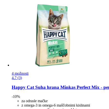
4 možnosti
4.7 (3)
Happy Cat
Suha hrana Minkas Perfect Mix -​ peru
-10%
za odrasle mačke
z omega-3 in omega-6 maščobnimi kislinami